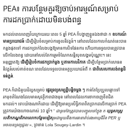
PEA៖ ការបន្ថែមគួរឱ្យចាប់អារម្មណ៍សម្រាប់
ការដកប្រាក់ដោយមិនបង់ពន្ធ
មកដល់ពេលពេញវ័យក្រោយរយៈពេល 5 ឆ្នាំ PEA ក៏បង្ហាញខ្លួនឯងថាជា ក
ឧបករណ៍
មានប្រយោជន៍
ដើម្បីរៀបចំសម្រាប់ការចូលនិវត្តន៍។ នៅពេលដែលកាលកំណត់នេះបាន
កន្លងផុតទៅ ការដកប្រាក់លែងបង្កឱ្យមានការបិទផែនការ ហើយការទទួលបានត្រូវបាន
លើកលែងពន្ធ ដោយនៅសល់តែការរួមចំណែកសន្តិសុខសង្គមប៉ុណ្ណោះ។ នេះ
អនុញ្ញាតឱ្យ
ដើម្បីរៀបចំការដកប្រាក់ម្តង ឬតាមកាលវិភាគ
ដើម្បីបន្ថែមប្រាក់សោធន
និវត្តន៍របស់គាត់ខណៈពេលដែលទទួលបានអត្ថប្រយោជន៍ពី ក
ជាពិសេសការបង់ពន្ធដ៏
ទន់ភ្លន់
.
PEA ក៏ជាជំនួយដ៏ល្អសម្រាប់
ផ្ទេរទ្រព្យសម្បត្តិបន្តិចម្តង ៗ
កាន់តែប្រែប្រួលឆ្ពោះទៅ
រកមុខតំណែងដែលមានសុវត្ថិភាពជាងមុន នៅពេលដែលការចាកចេញខិតជិត
មកដល់។ ទោះយ៉ាងណាក៏ដោយ ដើម្បីឱ្យមានប្រសិទ្ធិភាពពិតប្រាកដលើការប្រាក់ PEA
ត្រូវការយ៉ាងហោចណាស់ 10 ឆ្នាំ។ “
ជាទូទៅវាត្រូវបានបញ្ចូលទៅក្នុង ក
យុទ្ធសាស្ត្រ
បេតិកភណ្ឌពិភពលោកបន្ថែមទៀត
រួមជាមួយនឹងការធានារ៉ាប់រងអាយុជីវិត PER ឬ
អចលនទ្រព្យជួល
», ព្រមាន Lola Sougey-Lardin ។