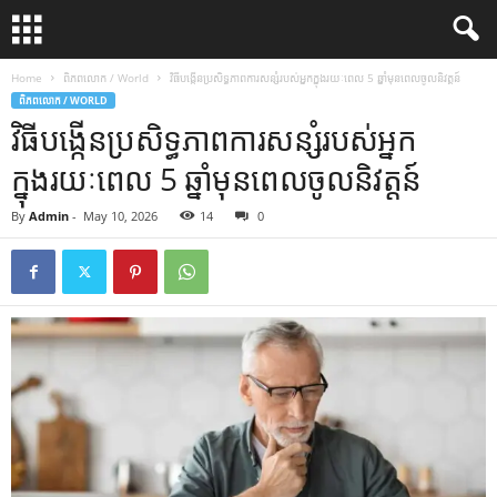
Home
ពិភពលោក / World
វិធីបង្កើនប្រសិទ្ធភាពការសន្សំរបស់អ្នកក្នុងរយៈពេល 5 ឆ្នាំមុនពេលចូលនិវត្តន៍
ពិភពលោក / WORLD
វិធីបង្កើនប្រសិទ្ធភាពការសន្សំរបស់អ្នក
ក្នុងរយៈពេល 5 ឆ្នាំមុនពេលចូលនិវត្តន៍
By
Admin
-
May 10, 2026
14
0