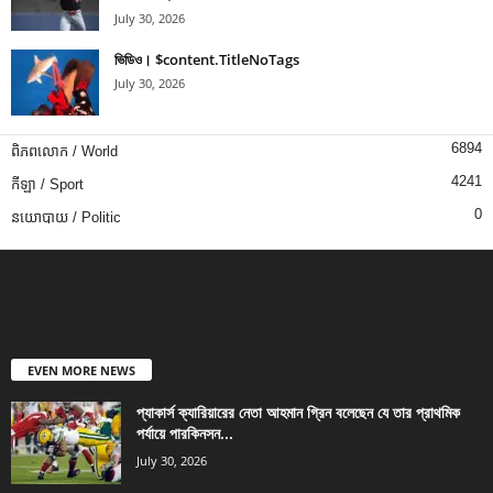
July 30, 2026
ভিডিও। $content.TitleNoTags
July 30, 2026
6894
ពិភពលោក / World
4241
កីឡា / Sport
0
នយោបាយ / Politic
EVEN MORE NEWS
প্যাকার্স ক্যারিয়ারের নেতা আহমান গ্রিন বলেছেন যে তার প্রাথমিক
পর্যায়ে পারকিনসন...
July 30, 2026