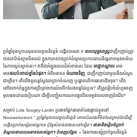
ប្រាំឆ្នាំចុងក្រោយមុនពេលចូលនិវត្តន៍ បង្កើតបានជា ក
ពេលយុទ្ធសាស្ត្រ
ជាញឹកញាប់ត្រូវ
បានគេប៉ាន់ស្មានមិនដល់ ក្នុងការកសាងប្រាក់ចំណូលប្រកបដោយនិរន្តរភាពមុនសម័យ
នៃភាពស្ងប់ស្ងាត់នេះ។ វាគឺជាអំឡុងពេលដ៏សំខាន់នេះ ដែល
អាជ្ញាកណ្តាល
អាច
មាន
ផលប៉ះពាល់ខ្លាំងបំផុត។
អំពីអនាគត
អំណាចទិញ
. ជាញឹកញាប់ជាមួយនឹងសំណួរ
ជាច្រើន។ តើយើងគួរបន្តស្វែងរកប្រាក់ចំណេញ ឬផ្តោតលើការធានាដើមទុន? តើវា
នៅតែពាក់ព័ន្ធក្នុងការប្រើគ្រោងការណ៍លើកលែងពន្ធដែរឬទេ? តើ​ត្រូវ​រៀបចំ​លំហូរ​ចេញ​
មូលធន​ដោយ​របៀប​ណា ដើម្បី​បញ្ចៀស​ការ​យក​ពន្ធ​លើស​ទម្ងន់​ពេល​ចេញ​ដំណើរ?
សម្រាប់ Lola Sougey-Lardin ប្រធានផ្នែកធានារ៉ាប់រងផ្ទាល់ខ្លួននៅ
Nousassureurs ”
ប្រាំឆ្នាំមុនពេលចូលនិវត្តន៍ គោលបំណងគឺមិនមែនគ្រាន់តែដើម្បី
បង្កើនប្រាក់សន្សំរបស់អ្នកទេ ប៉ុន្តែសំខាន់ជាងនេះទៅទៀត។
ធានានិងរៀបចំប្រាក់
ចំណូលនាពេលអនាគតរបស់អ្នក។
បំពេញបន្ថែម
.
» ផែនការសន្សំប្រាក់ចូលនិវត្តន៍