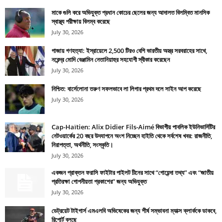
মাকে গুলি করে অভিযুক্ত প্রধান কোচের ছেলের জন্য আদালত বিলম্বিত মানসিক
স্বাস্থ্য পরীক্ষায় বিলম্ব করেছে
July 30, 2026
গাজায় গণহত্যা: ইস্রায়েলে 2,500 টিরও বেশি ভারতীয় অস্ত্র সরবরাহের সাথে,
নরেন্দ্র মোদি বেঞ্জামিন নেতানিয়াহুর সহযোগী স্বীকার করেছেন
July 30, 2026
নিশ্চিত: বার্সেলোনা তরুণ সফলভাবে লা লিগার প্রথম দলে সাইন আপ করেছে
July 30, 2026
Cap-Haïtien: Alix Didier Fils-Aimé বিভাগীয় পাবলিক ইউনিভার্সিটির
নেটওয়ার্কের 20 বছর উদযাপনে অংশ নিচ্ছেন হাইতি থেকে সর্বশেষ খবর: রাজনীতি,
নিরাপত্তা, অর্থনীতি, সংস্কৃতি।
July 30, 2026
একজন প্রাক্তন ফরাসি ফাইটার পাইলট চীনের সাথে “গোয়েন্দা তথ্য” এবং “জাতীয়
প্রতিরক্ষা গোপনীয়তা প্রকাশের” জন্য অভিযুক্ত
July 30, 2026
ডেট্রয়েট টাইগার্স এমএলবি অভিষেকের জন্য শীর্ষ সম্ভাবনা ম্যাক্স ক্লার্ককে ডাকবে,
রিপোর্ট বলছে