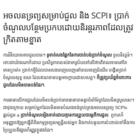
អចលនទ្រព្យសម្រាប់ជួល និង SCPI៖ ប្រាក់
ចំណូលបន្ថែមប្រកបដោយនិរន្តរភាពដែលត្រូវ
ក្រិតតាមខ្នាត
ការវិនិយោគអាចជួលបាន។
ទូទាត់សងផ្នែកនៃការបាត់បង់ប្រាក់ចំណូល
ចូលនិវត្តន៍។
ទោះជាយ៉ាងណាក៏ដោយ ប្រសិទ្ធភាពរបស់វាអាស្រ័យទៅលើថាតើឥណទាននៅតែ
មានឬអត់៖ ប្រាក់កម្ចីដែលបានសងពេញលេញនៅពេលចេញដំណើរ បង្កើនប្រាក់
ចំណូលសុទ្ធ ខណៈដែលឥណទានបន្តអាចក្លាយជាឧបសគ្គ។
ក៏​ត្រូវ​ប្រយ័ត្ន​ចំពោះ​ការ​
ជួល​ដែល​មិន​បាន​បង់​ដែរ។
.
ការធានាលើការជួលដែលមិនបង់ប្រាក់អាចធានាបាននូវប៉ារ៉ាម៉ែត្រដែលមិនស្រួលនេះ។
ជាចុងក្រោយ សម្រាប់អ្នកដែលមិនមានបំណងចង់គ្រប់គ្រងអចលនទ្រព្យ SCPIs
ផ្តល់ជូន a
ប្រាក់ចំណូលទៀងទាត់ដោយគ្មានការព្រួយបារម្ភពីការជួល
. ពួកគេក៏
អនុញ្ញាតឱ្យអ្នកធ្វើពិពិធកម្មទ្រព្យសម្បត្តិរបស់អ្នក និងកាត់បន្ថយការប៉ះពាល់ទៅនឹងការ
ប្រែប្រួលទីផ្សារហិរញ្ញវត្ថុផងដែរ។