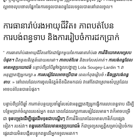
ល្អអាចលុបចោលផ្នែកនៃការទទួលបានពន្ធដែលទទួលបាននៅពេលចូល។
ការធានារ៉ាប់រងអាយុជីវិត៖ ភាពបត់បែន
ការបង់ពន្ធទាប និងការរៀបចំការដកប្រាក់
“
ការធានារ៉ាប់រងអាយុជីវិតនៅតែជាផ្នែកមួយនៃការធានារ៉ាប់រង
ការវិនិយោគសមស្រប
បំផុត។
ជិតចូលនិវត្តន៍ដោយសារវា។
ភាពបត់បែន
និងទៅរបស់គាត់។
ការបង់ពន្ធដែល
មានអត្ថប្រយោជន៍
បន្ទាប់ពីប្រាំបីឆ្នាំ
ចង្អុលបង្ហាញ Lola Sougey-Lardin ។
វា
អនុញ្ញាតឱ្យអ្នករក្សា a
ការសន្សំដែលអាចប្រើបាន
ពេលកំពុងរៀបចំ r
នឹងត្រូវបង់ពន្ធ
ទាប
.
» នៅពេលដែលការចូលនិវត្តន៍ខិតជិតមកដល់ វានៅតែជាស្រោមសំបុត្រដែល
អាចបត់បែនបានបំផុត។
បន្ទាប់ពីប្រាំបីឆ្នាំ ការកាត់បន្ថយប្រចាំឆ្នាំរបស់វាអនុញ្ញាតឱ្យអ្នកធ្វើការលោះពន្ធទាប ដើម្បី
បន្ថែមប្រាក់ចំណូលរបស់អ្នក ខណៈពេលដែលរក្សាការសន្សំដែលមាន។ វាក៏អាចបម្រើ
ជា
ទុនបម្រុងដើម្បីផ្ទេរដើមទុនជាបណ្តើរៗ
ពីការវិនិយោគដែលមានហានិភ័យផ្សេង
ទៀត។ របស់វា។
ពន្ធមរតកដែលមានអត្ថប្រយោជន៍
ក៏ជាទ្រព្យសម្បត្តិសម្រាប់រៀបចំការ
ផ្ទេរដោយមិនបង្កើនបន្ទុកពន្ធលើអ្នកទទួលមរតក។