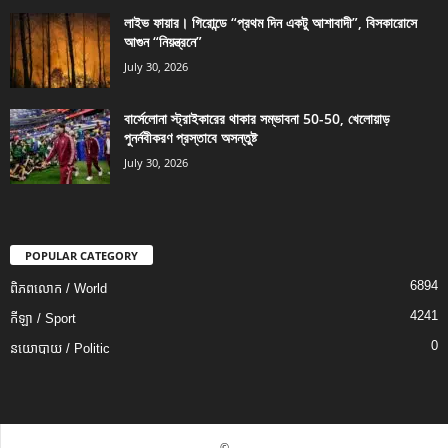
লাইভ ফায়ার। গিরোন্ডে “প্রথম দিন একটু আশাবাদী”, বিসকারোসে
আগুন “নিয়ন্ত্রনে”
July 30, 2026
বার্সেলোনা স্ট্রাইকারের থাকার সম্ভাবনা 50-50, খেলোয়াড়
পুনর্নবীকরণ প্রস্তাবে অসন্তুষ্ট
July 30, 2026
POPULAR CATEGORY
6894
ពិភពលោក / World
4241
កីឡា / Sport
0
នយោបាយ / Politic
©