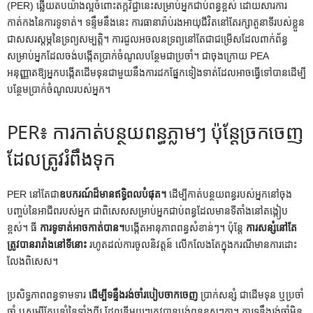
(PER) ឆ្លើយតបយ៉ាងល្អចំពោះតក្កវិជ្ជានេះសម្រាប់អ្នកជាប់ពន្ធខ្ពស់ ដោយសារការ
កាត់កងនៃការទូទាត់។ ទន្ទឹមនឹងនេះ ការធានារ៉ាប់រងអាយុជីវិតនៅតែរក្សាតួនាទីរបស់ខ្លួន
ជាសសរស្តម្ភនៃទ្រព្យសម្បត្តិ។ ការជួលអចលនទ្រព្យនៅតែជាជម្រើសដែលពាក់ព័ន្ធ
សម្រាប់អ្នកដែលចង់បង្កើតប្រាក់ចំណូលបន្ថែមជាប្រចាំ។ ជាចុងក្រោយ PEA
អនុញ្ញាតឱ្យអ្នកបង្កើតដើមទុនជាមួយនឹងការដកផ្នែកទៀងទាត់ដែលអាចធ្វើទៅបានដើម្បី
បន្ថែមប្រាក់ចំណូលរបស់អ្នក។
PER៖ ការកាត់បន្ថយពន្ធភ្លាមៗ ប៉ុន្តែច្រកចេញ
ដែលត្រូវរំពឹងទុក
PER នៅតែជា
ឧបករណ៍ដ៏មានឥទ្ធិពលបំផុត។
ដើម្បីកាត់បន្ថយពន្ធរបស់អ្នកនៅចុង
បញ្ចប់នៃអាជីពរបស់អ្នក ជាពិសេសសម្រាប់អ្នកជាប់ពន្ធដែលមានទីតាំងនៅតង្កៀប
ខ្ពស់។ ធី
ការទូទាត់អាចកាត់បាន។
បង្កើតអានុភាពពន្ធសំខាន់ៗ។ ប៉ុន្តែ
ការសន្សំនៅតែ
ត្រូវបានរារាំងនៅទីនោះ
រហូតដល់ការចូលនិវត្តន៍ លើកលែងតែក្នុងករណីមានការដោះ
លែងពិសេស។
ប្រសិទ្ធភាព​ពន្ធ​ទាមទារ
ដើម្បីទន្ទឹងរង់ចាំរបៀបចាកចេញ
ប្រាក់សន្សំ ជាដើមទុន ឬប្រចាំ
ឆ្នាំ ឬសូម្បីតែបន្សំនៃទាំងពីរ ដែលនីមួយៗត្រូវបានបង់ពន្ធខុសៗគ្នា។ ការទន្ទឹងរង់ចាំមិន