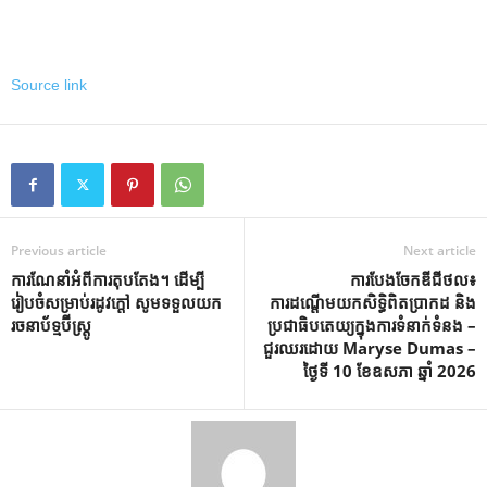
Source link
Previous article
Next article
ការណែនាំអំពីការតុបតែង។ ដើម្បី
ការបែងចែកឌីជីថល៖
រៀបចំសម្រាប់រដូវក្តៅ សូមទទួលយក
ការដណ្តើមយកសិទ្ធិពិតប្រាកដ និង
រចនាប័ទ្មប៊ីស្ត្រូ
ប្រជាធិបតេយ្យក្នុងការទំនាក់ទំនង –
ជួរឈរដោយ Maryse Dumas –
ថ្ងៃទី 10 ខែឧសភា ឆ្នាំ 2026