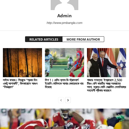
Admin
http://www.pmbangla.com
RELATED ARTICLES
MORE FROM AUTHOR
লাইভ ফায়ার। গিরোন্ডে “প্রথম দিন
লিগ 1। রেসিং ক্লাব ডি স্ট্রাসবার্গ
গাজায় গণহত্যা: ইস্রায়েলে 2,500
একটু আশাবাদী”, বিসকারোসে আগুন
ইয়োনি গোমিসকে আবার বেভারেনকে ধার
টিরও বেশি ভারতীয় অস্ত্র সরবরাহের
“নিয়ন্ত্রনে”
দিয়েছে
সাথে, নরেন্দ্র মোদি বেঞ্জামিন নেতানিয়াহুর
সহযোগী স্বীকার করেছেন