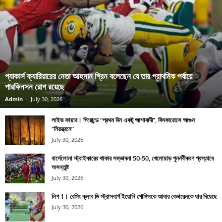
প্যাকার্স ক্যারিয়ারের নেতা আহমান গ্রিন বলেছেন যে তার প্রাথমিক পর্যায়ে
পারকিনসন রোগ রয়েছে
Admin
-
July 30, 2026
লাইভ ফায়ার। গিরোন্ডে “প্রথম দিন একটু আশাবাদী”, বিসকারোসে আগুন
“নিয়ন্ত্রনে”
July 30, 2026
বার্সেলোনা স্ট্রাইকারের থাকার সম্ভাবনা 50-50, খেলোয়াড় পুনর্নবীকরণ প্রস্তাবে
অসন্তুষ্ট
July 30, 2026
লিগ 1। রেসিং ক্লাব ডি স্ট্রাসবার্গ ইয়োনি গোমিসকে আবার বেভারেনকে ধার দিয়েছে
July 30, 2026