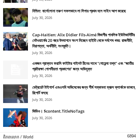
নিশ্চিত: বার্সেলোনা তরুণ সফলভাবে লা লিগার প্রথম দলে সাইন আপ করেছে
July 30, 2026
Cap-Haïtien: Alix Didier Fils-Aimé বিভাগীয় পাবলিক ইউনিভার্সিটির
নেটওয়ার্কের 20 বছর উদযাপনে অংশ নিচ্ছেন হাইতি থেকে সর্বশেষ খবর: রাজনীতি,
নিরাপত্তা, অর্থনীতি, সংস্কৃতি।
July 30, 2026
একজন প্রাক্তন ফরাসি ফাইটার পাইলট চীনের সাথে “গোয়েন্দা তথ্য” এবং “জাতীয়
প্রতিরক্ষা গোপনীয়তা প্রকাশের” জন্য অভিযুক্ত
July 30, 2026
ডেট্রয়েট টাইগার্স এমএলবি অভিষেকের জন্য শীর্ষ সম্ভাবনা ম্যাক্স ক্লার্ককে ডাকবে,
রিপোর্ট বলছে
July 30, 2026
ভিডিও। $content.TitleNoTags
July 30, 2026
6894
ពិភពលោក / World