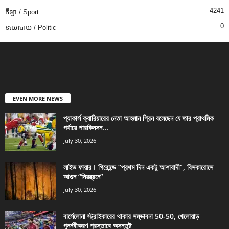
4241
កីឡា / Sport
0
នយោបាយ / Politic
EVEN MORE NEWS
প্যাকার্স ক্যারিয়ারের নেতা আহমান গ্রিন বলেছেন যে তার প্রাথমিক
পর্যায়ে পারকিনসন...
July 30, 2026
লাইভ ফায়ার। গিরোন্ডে “প্রথম দিন একটু আশাবাদী”, বিসকারোসে
আগুন “নিয়ন্ত্রনে”
July 30, 2026
বার্সেলোনা স্ট্রাইকারের থাকার সম্ভাবনা 50-50, খেলোয়াড়
পুনর্নবীকরণ প্রস্তাবে অসন্তুষ্ট