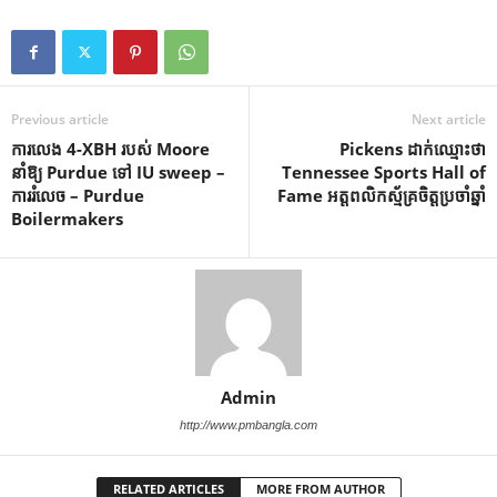
Previous article
Next article
ការលេង 4-XBH របស់ Moore
Pickens ដាក់ឈ្មោះថា
នាំឱ្យ Purdue ទៅ IU sweep –
Tennessee Sports Hall of
ការរំលេច – Purdue
Fame អត្តពលិកស្ម័គ្រចិត្តប្រចាំឆ្នាំ
Boilermakers
Admin
http://www.pmbangla.com
RELATED ARTICLES
MORE FROM AUTHOR