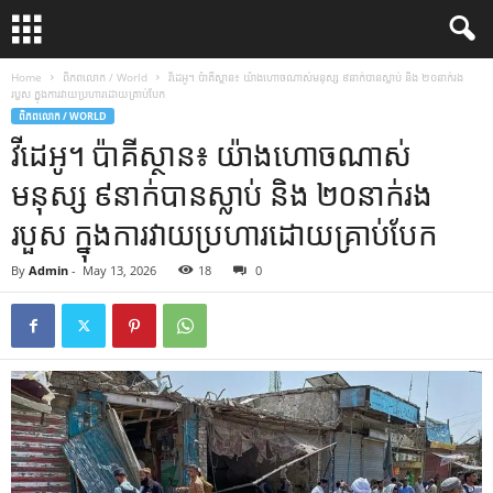
Home
ពិភពលោក / World
វីដេអូ។ ប៉ាគីស្ថាន៖ យ៉ាងហោចណាស់មនុស្ស ៩នាក់បានស្លាប់ និង ២០នាក់រង
របួស ក្នុងការវាយប្រហារដោយគ្រាប់បែក
ពិភពលោក / WORLD
វីដេអូ។ ប៉ាគីស្ថាន៖ យ៉ាងហោចណាស់
មនុស្ស ៩នាក់បានស្លាប់ និង ២០នាក់រង
របួស ក្នុងការវាយប្រហារដោយគ្រាប់បែក
By
Admin
-
May 13, 2026
18
0