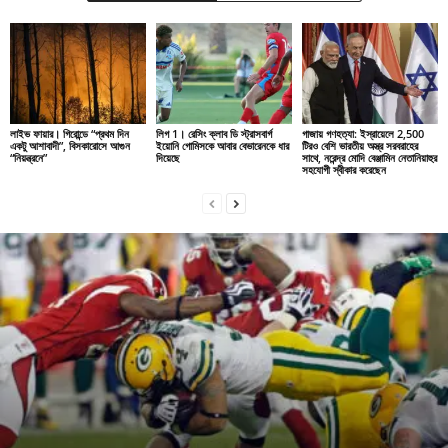
লাইভ ফায়ার। গিরোন্ডে “প্রথম দিন
লিগ 1। রেসিং ক্লাব ডি স্ট্রাসবার্গ
গাজায় গণহত্যা: ইস্রায়েলে 2,500
একটু আশাবাদী”, বিসকারোসে আগুন
ইয়োনি গোমিসকে আবার বেভারেনকে ধার
টিরও বেশি ভারতীয় অস্ত্র সরবরাহের
“নিয়ন্ত্রনে”
দিয়েছে
সাথে, নরেন্দ্র মোদি বেঞ্জামিন নেতানিয়াহুর
সহযোগী স্বীকার করেছেন