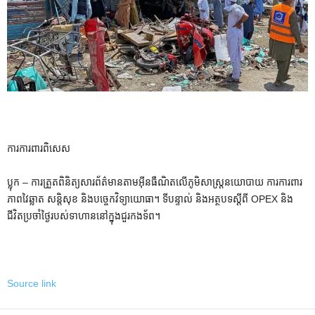
ការការពារពិសេស
ប្លុក – ការត្រួតពិនិត្យសារព័ត៌មានតាមអ៊ីនធឺណិតលើភូមិសាស្ត្រនយោបាយ ការការពារ
ភាពវៃឆ្លាត សន្តិសុខ និងបច្ចេកវិទ្យាយោធា។ ទីបន្ទាល់ និងអត្ថបទស្តីពី OPEX និង
ជីវិតប្រចាំថ្ងៃរបស់ទាហាននៅក្នុងជួរកងទ័ព។
Source link