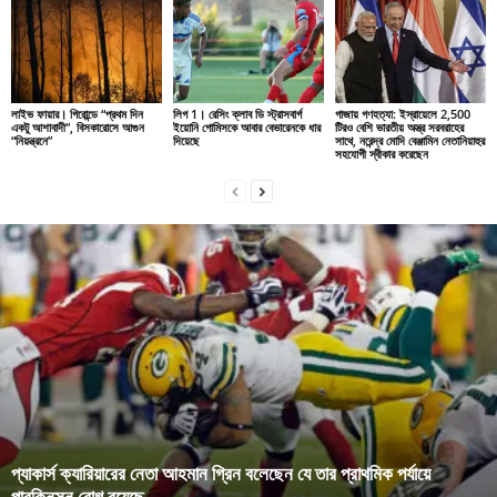
লাইভ ফায়ার। গিরোন্ডে “প্রথম দিন
লিগ 1। রেসিং ক্লাব ডি স্ট্রাসবার্গ
গাজায় গণহত্যা: ইস্রায়েলে 2,500
একটু আশাবাদী”, বিসকারোসে আগুন
ইয়োনি গোমিসকে আবার বেভারেনকে ধার
টিরও বেশি ভারতীয় অস্ত্র সরবরাহের
“নিয়ন্ত্রনে”
দিয়েছে
সাথে, নরেন্দ্র মোদি বেঞ্জামিন নেতানিয়াহুর
সহযোগী স্বীকার করেছেন
প্যাকার্স ক্যারিয়ারের নেতা আহমান গ্রিন বলেছেন যে তার প্রাথমিক পর্যায়ে
পারকিনসন রোগ রয়েছে