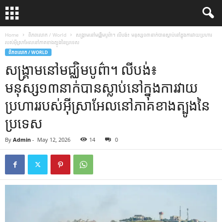
Home
ពិភពលោក / World
សង្គ្រាមនៅមជ្ឈិមបូព៌ា។ លីបង់៖ មនុស្ស១៣នាក់បានស្លាប់នៅក្នុងការវាយប្រហារ
របស់អ៊ីស្រាអែលនៅភាគខាងត្បូងនៃប្រទេស
ពិភពលោក / WORLD
សង្គ្រាមនៅមជ្ឈិមបូព៌ា។ លីបង់៖
មនុស្ស១៣នាក់បានស្លាប់នៅក្នុងការវាយ
ប្រហាររបស់អ៊ីស្រាអែលនៅភាគខាងត្បូងនៃ
ប្រទេស
By
Admin
-
May 12, 2026
14
0