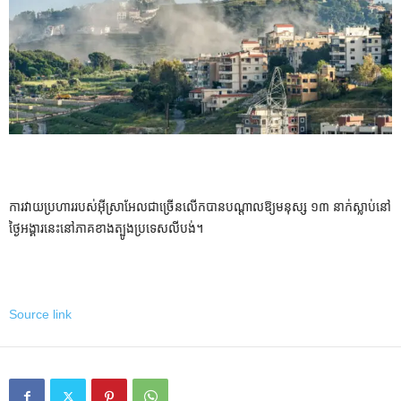
ការ​វាយ​ប្រហារ​របស់​អ៊ីស្រាអែល​ជា​ច្រើន​លើក​បាន​បណ្តាល​ឱ្យ​មនុស្ស ១៣ នាក់​ស្លាប់​នៅ​
ថ្ងៃ​អង្គារ​នេះ​នៅ​ភាគ​ខាង​ត្បូង​ប្រទេស​លីបង់។
Source link