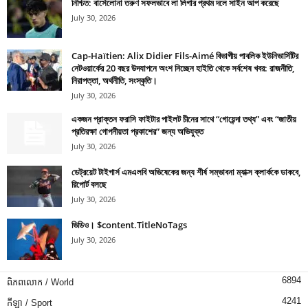
নিশ্চিত: বার্সেলোনা তরুণ সফলভাবে লা লিগার প্রথম দলে সাইন আপ করেছে
July 30, 2026
Cap-Haïtien: Alix Didier Fils-Aimé বিভাগীয় পাবলিক ইউনিভার্সিটির
নেটওয়ার্কের 20 বছর উদযাপনে অংশ নিচ্ছেন হাইতি থেকে সর্বশেষ খবর: রাজনীতি,
নিরাপত্তা, অর্থনীতি, সংস্কৃতি।
July 30, 2026
একজন প্রাক্তন ফরাসি ফাইটার পাইলট চীনের সাথে “গোয়েন্দা তথ্য” এবং “জাতীয়
প্রতিরক্ষা গোপনীয়তা প্রকাশের” জন্য অভিযুক্ত
July 30, 2026
ডেট্রয়েট টাইগার্স এমএলবি অভিষেকের জন্য শীর্ষ সম্ভাবনা ম্যাক্স ক্লার্ককে ডাকবে,
রিপোর্ট বলছে
July 30, 2026
ভিডিও। $content.TitleNoTags
July 30, 2026
6894
ពិភពលោក / World
4241
កីឡា / Sport