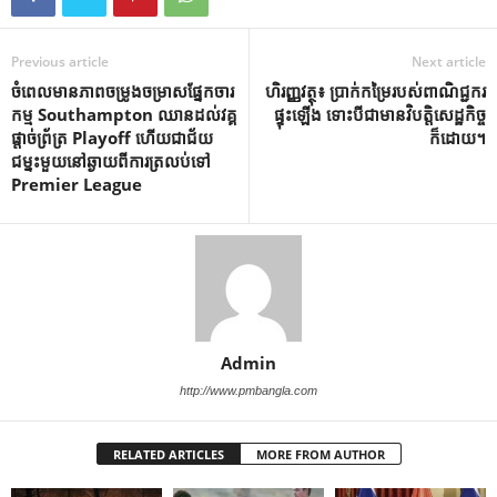
Previous article
Next article
ចំពេលមានភាពចម្រូងចម្រាសផ្នែកចារ
ហិរញ្ញវត្ថុ៖ ប្រាក់កម្រៃរបស់ពាណិជ្ជករ
កម្ម Southampton ឈានដល់វគ្គ
ផ្ទុះឡើង ទោះបីជាមានវិបត្តិសេដ្ឋកិច្ច
ផ្តាច់ព្រ័ត្រ Playoff ហើយជាជ័យ
ក៏ដោយ។
ជម្នះមួយនៅឆ្ងាយពីការត្រលប់ទៅ
Premier League
Admin
http://www.pmbangla.com
RELATED ARTICLES
MORE FROM AUTHOR