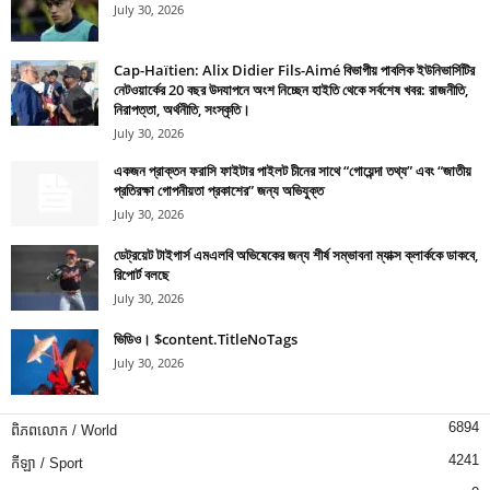
July 30, 2026
Cap-Haïtien: Alix Didier Fils-Aimé বিভাগীয় পাবলিক ইউনিভার্সিটির
নেটওয়ার্কের 20 বছর উদযাপনে অংশ নিচ্ছেন হাইতি থেকে সর্বশেষ খবর: রাজনীতি,
নিরাপত্তা, অর্থনীতি, সংস্কৃতি।
July 30, 2026
একজন প্রাক্তন ফরাসি ফাইটার পাইলট চীনের সাথে “গোয়েন্দা তথ্য” এবং “জাতীয়
প্রতিরক্ষা গোপনীয়তা প্রকাশের” জন্য অভিযুক্ত
July 30, 2026
ডেট্রয়েট টাইগার্স এমএলবি অভিষেকের জন্য শীর্ষ সম্ভাবনা ম্যাক্স ক্লার্ককে ডাকবে,
রিপোর্ট বলছে
July 30, 2026
ভিডিও। $content.TitleNoTags
July 30, 2026
6894
ពិភពលោក / World
4241
កីឡា / Sport