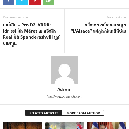
Previous article
Next article
បាល់ឱប – Pro D2. VRDR:
កាសែត។ កាសែតរបស់អ្នក
Idrissi និង Méret នៅលើជើង
“L’Alsace” នៅក្នុងកំណែឌីជីថល
Real និង Spanderashvili ត្រូវ
បានព្យួរ…
Admin
http://www.pmbangla.com
RELATED ARTICLES
MORE FROM AUTHOR