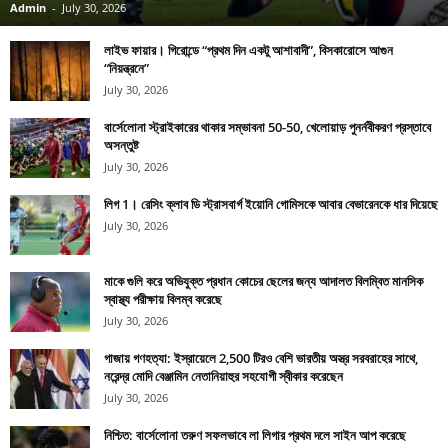
Admin
-
July 30, 2026
লাইভ ফায়ার। গিরোন্ডে “প্রথম দিন একটু আশাবাদী”, বিসকারোসে আগুন
“নিয়ন্ত্রনে”
July 30, 2026
বার্সেলোনা স্ট্রাইকারের থাকার সম্ভাবনা 50-50, খেলোয়াড় পুনর্নবীকরণ প্রস্তাবে
অসন্তুষ্ট
July 30, 2026
লিগ 1। রেসিং ক্লাব ডি স্ট্রাসবার্গ ইয়োনি গোমিসকে আবার বেভারেনকে ধার দিয়েছে
July 30, 2026
মাকে গুলি করে অভিযুক্ত প্রধান কোচের ছেলের জন্য আদালত বিলম্বিত মানসিক
স্বাস্থ্য পরীক্ষায় বিলম্ব করেছে
July 30, 2026
গাজায় গণহত্যা: ইস্রায়েলে 2,500 টিরও বেশি ভারতীয় অস্ত্র সরবরাহের সাথে,
নরেন্দ্র মোদি বেঞ্জামিন নেতানিয়াহুর সহযোগী স্বীকার করেছেন
July 30, 2026
নিশ্চিত: বার্সেলোনা তরুণ সফলভাবে লা লিগার প্রথম দলে সাইন আপ করেছে