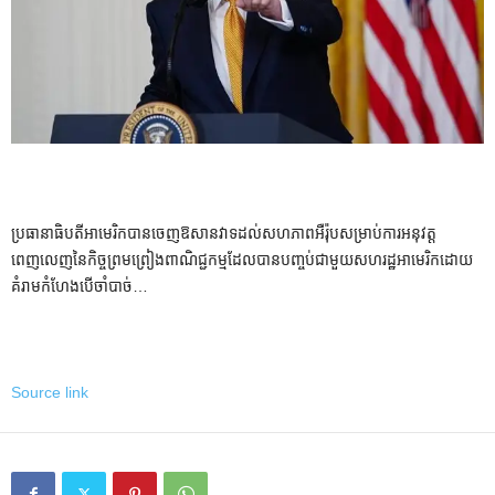
ប្រធានាធិបតី​អាមេរិក​បាន​ចេញ​ឱសានវាទ​ដល់​សហភាព​អឺរ៉ុប​សម្រាប់​ការ​អនុវត្ត​
ពេញលេញ​នៃ​កិច្ចព្រមព្រៀង​ពាណិជ្ជកម្ម​ដែល​បាន​បញ្ចប់​ជាមួយ​សហរដ្ឋអាមេរិក​ដោយ​
គំរាម​កំហែង​បើ​ចាំបាច់​…
Source link