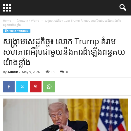
Home
ពិភពលោក / World
សង្គ្រាមសេដ្ឋកិច្ច៖ លោក Trump គំរាមសហភាពអឺរ៉ុបជាមួយនឹងការដំឡើង
ពន្ធគយយ៉ាងខ្លាំង
ពិភពលោក / WORLD
សង្គ្រាមសេដ្ឋកិច្ច៖ លោក Trump គំរាម
សហភាពអឺរ៉ុបជាមួយនឹងការដំឡើងពន្ធគយ
យ៉ាងខ្លាំង
By
Admin
-
May 9, 2026
13
0