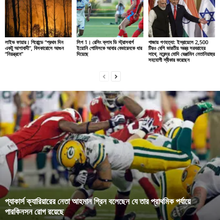
লাইভ ফায়ার। গিরোন্ডে “প্রথম দিন
লিগ 1। রেসিং ক্লাব ডি স্ট্রাসবার্গ
গাজায় গণহত্যা: ইস্রায়েলে 2,500
একটু আশাবাদী”, বিসকারোসে আগুন
ইয়োনি গোমিসকে আবার বেভারেনকে ধার
টিরও বেশি ভারতীয় অস্ত্র সরবরাহের
“নিয়ন্ত্রনে”
দিয়েছে
সাথে, নরেন্দ্র মোদি বেঞ্জামিন নেতানিয়াহুর
সহযোগী স্বীকার করেছেন
প্যাকার্স ক্যারিয়ারের নেতা আহমান গ্রিন বলেছেন যে তার প্রাথমিক পর্যায়ে
পারকিনসন রোগ রয়েছে