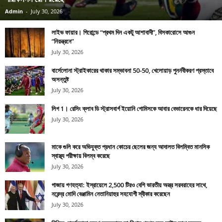
Admin
-
July 30, 2026
লাইভ ফায়ার। গিরোন্ডে “প্রথম দিন একটু আশাবাদী”, বিসকারোসে আগুন
“নিয়ন্ত্রনে”
July 30, 2026
বার্সেলোনা স্ট্রাইকারের থাকার সম্ভাবনা 50-50, খেলোয়াড় পুনর্নবীকরণ প্রস্তাবে
অসন্তুষ্ট
July 30, 2026
লিগ 1। রেসিং ক্লাব ডি স্ট্রাসবার্গ ইয়োনি গোমিসকে আবার বেভারেনকে ধার দিয়েছে
July 30, 2026
মাকে গুলি করে অভিযুক্ত প্রধান কোচের ছেলের জন্য আদালত বিলম্বিত মানসিক
স্বাস্থ্য পরীক্ষায় বিলম্ব করেছে
July 30, 2026
গাজায় গণহত্যা: ইস্রায়েলে 2,500 টিরও বেশি ভারতীয় অস্ত্র সরবরাহের সাথে,
নরেন্দ্র মোদি বেঞ্জামিন নেতানিয়াহুর সহযোগী স্বীকার করেছেন
July 30, 2026