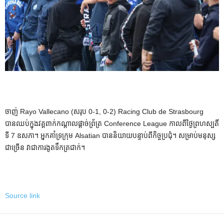
ចាញ់ Rayo Vallecano (សរុប 0-1, 0-2) Racing Club de Strasbourg
បានឈប់ក្នុងវគ្គពាក់កណ្តាលផ្តាច់ព្រ័ត្រ Conference League កាលពីថ្ងៃព្រហស្បតិ៍
ទី 7 ឧសភា។ អ្នកគាំទ្រក្រុម Alsatian បាននិយាយបន្ទាប់ពីកិច្ចប្រជុំ។ សម្រាប់មនុស្ស
ជាច្រើន វាជាការងូតទឹកត្រជាក់។
Source link