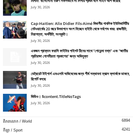
নিশ্চিত: বার্সেলোনা তরুণ সফলভাবে লা লিগার প্রথম দলে সাইন আপ করেছে
July 30, 2026
Cap-Haïtien: Alix Didier Fils-Aimé বিভাগীয় পাবলিক ইউনিভার্সিটির
নেটওয়ার্কের 20 বছর উদযাপনে অংশ নিচ্ছেন হাইতি থেকে সর্বশেষ খবর: রাজনীতি,
নিরাপত্তা, অর্থনীতি, সংস্কৃতি।
July 30, 2026
একজন প্রাক্তন ফরাসি ফাইটার পাইলট চীনের সাথে “গোয়েন্দা তথ্য” এবং “জাতীয়
প্রতিরক্ষা গোপনীয়তা প্রকাশের” জন্য অভিযুক্ত
July 30, 2026
ডেট্রয়েট টাইগার্স এমএলবি অভিষেকের জন্য শীর্ষ সম্ভাবনা ম্যাক্স ক্লার্ককে ডাকবে,
রিপোর্ট বলছে
July 30, 2026
ভিডিও। $content.TitleNoTags
July 30, 2026
6894
ពិភពលោក / World
4241
កីឡា / Sport