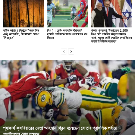
লাইভ ফায়ার। গিরোন্ডে “প্রথম দিন
লিগ 1। রেসিং ক্লাব ডি স্ট্রাসবার্গ
গাজায় গণহত্যা: ইস্রায়েলে 2,500
একটু আশাবাদী”, বিসকারোসে আগুন
ইয়োনি গোমিসকে আবার বেভারেনকে ধার
টিরও বেশি ভারতীয় অস্ত্র সরবরাহের
“নিয়ন্ত্রনে”
দিয়েছে
সাথে, নরেন্দ্র মোদি বেঞ্জামিন নেতানিয়াহুর
সহযোগী স্বীকার করেছেন
প্যাকার্স ক্যারিয়ারের নেতা আহমান গ্রিন বলেছেন যে তার প্রাথমিক পর্যায়ে
পারকিনসন রোগ রয়েছে