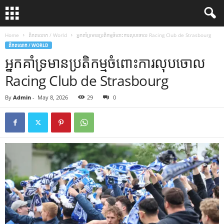
Home
ពិភពលោក / World
អ្នកគាំទ្រមានប្រតិកម្មចំពោះការលុបចោល Racing Club de Strasbourg
ពិភពលោក / WORLD
អ្នកគាំទ្រមានប្រតិកម្មចំពោះការលុបចោល
Racing Club de Strasbourg
By
Admin
-
May 8, 2026
29
0