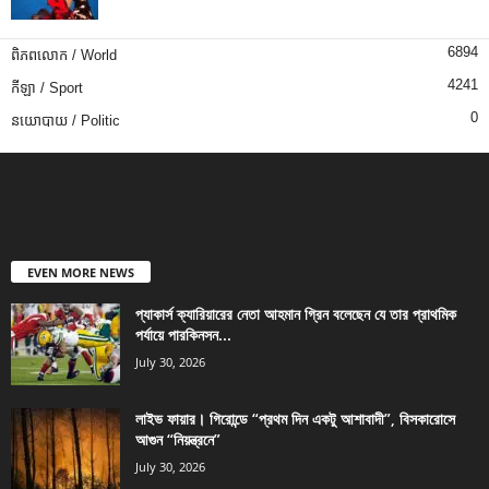
6894
ពិភពលោក / World
4241
កីឡា / Sport
0
នយោបាយ / Politic
EVEN MORE NEWS
প্যাকার্স ক্যারিয়ারের নেতা আহমান গ্রিন বলেছেন যে তার প্রাথমিক
পর্যায়ে পারকিনসন...
July 30, 2026
লাইভ ফায়ার। গিরোন্ডে “প্রথম দিন একটু আশাবাদী”, বিসকারোসে
আগুন “নিয়ন্ত্রনে”
July 30, 2026