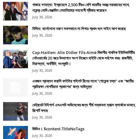
গাজায় গণহত্যা: ইস্রায়েলে 2,500 টিরও বেশি ভারতীয় অস্ত্র সরবরাহের সাথে,
নরেন্দ্র মোদি বেঞ্জামিন নেতানিয়াহুর সহযোগী স্বীকার করেছেন
July 30, 2026
নিশ্চিত: বার্সেলোনা তরুণ সফলভাবে লা লিগার প্রথম দলে সাইন আপ করেছে
July 30, 2026
Cap-Haïtien: Alix Didier Fils-Aimé বিভাগীয় পাবলিক ইউনিভার্সিটির
নেটওয়ার্কের 20 বছর উদযাপনে অংশ নিচ্ছেন হাইতি থেকে সর্বশেষ খবর: রাজনীতি,
নিরাপত্তা, অর্থনীতি, সংস্কৃতি।
July 30, 2026
একজন প্রাক্তন ফরাসি ফাইটার পাইলট চীনের সাথে “গোয়েন্দা তথ্য” এবং “জাতীয়
প্রতিরক্ষা গোপনীয়তা প্রকাশের” জন্য অভিযুক্ত
July 30, 2026
ডেট্রয়েট টাইগার্স এমএলবি অভিষেকের জন্য শীর্ষ সম্ভাবনা ম্যাক্স ক্লার্ককে ডাকবে,
রিপোর্ট বলছে
July 30, 2026
ভিডিও। $content.TitleNoTags
July 30, 2026