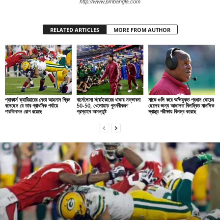
http://www.pmbangla.com
RELATED ARTICLES
MORE FROM AUTHOR
প্যাকার্স ক্যারিয়ারের নেতা আহমান গ্রিন
বার্সেলোনা স্ট্রাইকারের থাকার সম্ভাবনা
মাকে গুলি করে অভিযুক্ত প্রধান কোচের
বলেছেন যে তার প্রাথমিক পর্যায়ে
50-50, খেলোয়াড় পুনর্নবীকরণ
ছেলের জন্য আদালত বিলম্বিত মানসিক
পারকিনসন রোগ রয়েছে
প্রস্তাবে অসন্তুষ্ট
স্বাস্থ্য পরীক্ষায় বিলম্ব করেছে