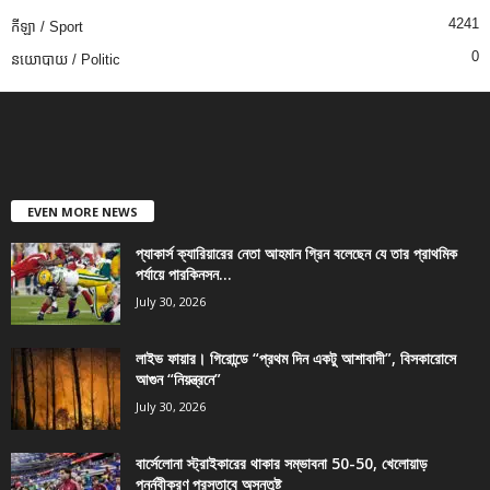
4241
កីឡា / Sport
0
នយោបាយ / Politic
EVEN MORE NEWS
প্যাকার্স ক্যারিয়ারের নেতা আহমান গ্রিন বলেছেন যে তার প্রাথমিক
পর্যায়ে পারকিনসন...
July 30, 2026
লাইভ ফায়ার। গিরোন্ডে “প্রথম দিন একটু আশাবাদী”, বিসকারোসে
আগুন “নিয়ন্ত্রনে”
July 30, 2026
বার্সেলোনা স্ট্রাইকারের থাকার সম্ভাবনা 50-50, খেলোয়াড়
পুনর্নবীকরণ প্রস্তাবে অসন্তুষ্ট