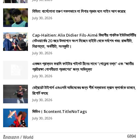
নিশ্চিত: বার্সেলোনা তরুণ সফলভাবে লা লিগার প্রথম দলে সাইন আপ করেছে
July 30, 2026
Cap-Haïtien: Alix Didier Fils-Aimé বিভাগীয় পাবলিক ইউনিভার্সিটির
নেটওয়ার্কের 20 বছর উদযাপনে অংশ নিচ্ছেন হাইতি থেকে সর্বশেষ খবর: রাজনীতি,
নিরাপত্তা, অর্থনীতি, সংস্কৃতি।
July 30, 2026
একজন প্রাক্তন ফরাসি ফাইটার পাইলট চীনের সাথে “গোয়েন্দা তথ্য” এবং “জাতীয়
প্রতিরক্ষা গোপনীয়তা প্রকাশের” জন্য অভিযুক্ত
July 30, 2026
ডেট্রয়েট টাইগার্স এমএলবি অভিষেকের জন্য শীর্ষ সম্ভাবনা ম্যাক্স ক্লার্ককে ডাকবে,
রিপোর্ট বলছে
July 30, 2026
ভিডিও। $content.TitleNoTags
July 30, 2026
6894
ពិភពលោក / World