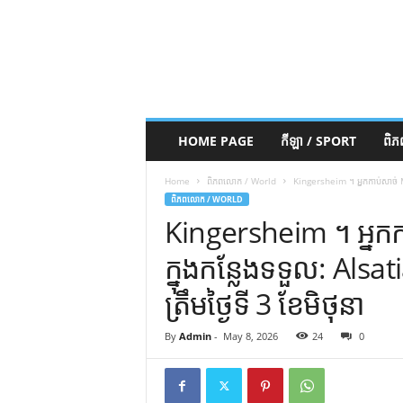
HOME PAGE
កីឡា / SPORT
ពិ
Home
ពិភពលោក / World
Kingersheim ។ អ្នកកាប់សាច់ Ma
ពិភពលោក / WORLD
Kingersheim ។ អ្នក
ក្នុងកន្លែងទទួល: Alsa
ត្រឹមថ្ងៃទី 3 ខែមិថុនា
By
Admin
-
May 8, 2026
24
0