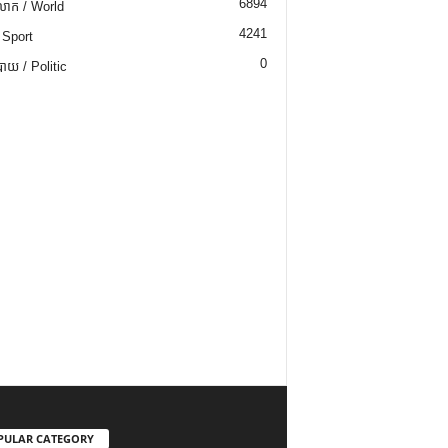
6894
ោក / World
4241
 Sport
0
យ / Politic
PULAR CATEGORY