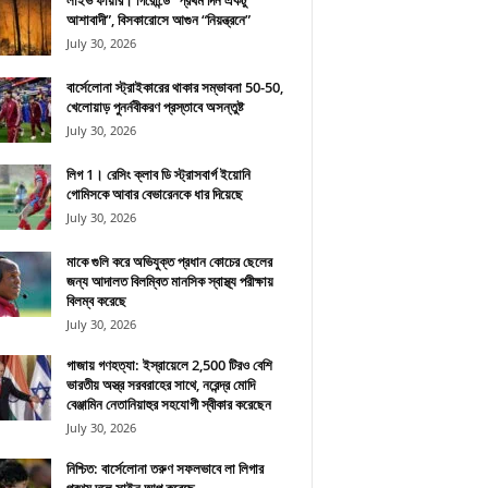
লাইভ ফায়ার। গিরোন্ডে “প্রথম দিন একটু
আশাবাদী”, বিসকারোসে আগুন “নিয়ন্ত্রনে”
July 30, 2026
বার্সেলোনা স্ট্রাইকারের থাকার সম্ভাবনা 50-50,
খেলোয়াড় পুনর্নবীকরণ প্রস্তাবে অসন্তুষ্ট
July 30, 2026
লিগ 1। রেসিং ক্লাব ডি স্ট্রাসবার্গ ইয়োনি
গোমিসকে আবার বেভারেনকে ধার দিয়েছে
July 30, 2026
মাকে গুলি করে অভিযুক্ত প্রধান কোচের ছেলের
জন্য আদালত বিলম্বিত মানসিক স্বাস্থ্য পরীক্ষায়
বিলম্ব করেছে
July 30, 2026
গাজায় গণহত্যা: ইস্রায়েলে 2,500 টিরও বেশি
ভারতীয় অস্ত্র সরবরাহের সাথে, নরেন্দ্র মোদি
বেঞ্জামিন নেতানিয়াহুর সহযোগী স্বীকার করেছেন
July 30, 2026
নিশ্চিত: বার্সেলোনা তরুণ সফলভাবে লা লিগার