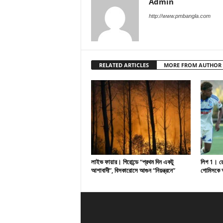
Admin
http://www.pmbangla.com
RELATED ARTICLES
MORE FROM AUTHOR
লাইভ ফায়ার। গিরোন্ডে “প্রথম দিন একটু
লিগ 1। রেসি
আশাবাদী”, বিসকারোসে আগুন “নিয়ন্ত্রনে”
গোমিসকে আ