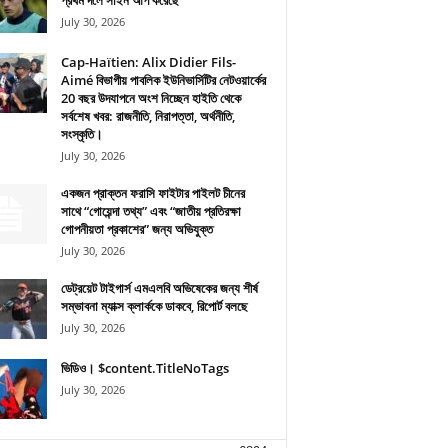
প্রথম দলে সাইন আপ করেছে
July 30, 2026
Cap-Haïtien: Alix Didier Fils-
Aimé বিভাগীয় পাবলিক ইউনিভার্সিটির নেটওয়ার্কের
20 বছর উদযাপনে অংশ নিচ্ছেন হাইতি থেকে
সর্বশেষ খবর: রাজনীতি, নিরাপত্তা, অর্থনীতি,
সংস্কৃতি।
July 30, 2026
একজন প্রাক্তন ফরাসি ফাইটার পাইলট চীনের
সাথে “গোয়েন্দা তথ্য” এবং “জাতীয় প্রতিরক্ষা
গোপনীয়তা প্রকাশের” জন্য অভিযুক্ত
July 30, 2026
ডেট্রয়েট টাইগার্স এমএলবি অভিষেকের জন্য শীর্ষ
সম্ভাবনা ম্যাক্স ক্লার্ককে ডাকবে, রিপোর্ট বলছে
July 30, 2026
ভিডিও। $content.TitleNoTags
July 30, 2026