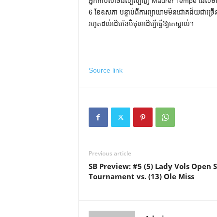
អ្នកកាប់សាច់ដ៏ល្បីល្បាញ Maurer Tempé ដែលមានមូ
6 ខែឧសភា បន្ទាប់ពីការព្យាយាមមិនជោគជ័យជាច្រើន
រហូតដល់ដើមខែមិថុនាដើម្បីធ្វើឱ្យគេស្គាល់។
Source link
Previous article
SB Preview: #5 (5) Lady Vols Open 
Tournament vs. (13) Ole Miss