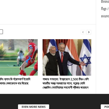
ពិភពល
កីឡា /
នយោបា
ং ক্লাব ডি স্ট্রাসবার্গ ইয়োনি
গাজায় গণহত্যা: ইস্রায়েলে 2,500 টিরও বেশি
বার বেভারেনকে ধার দিয়েছে
ভারতীয় অস্ত্র সরবরাহের সাথে, নরেন্দ্র মোদি
বেঞ্জামিন নেতানিয়াহুর সহযোগী স্বীকার করেছেন
EVEN MORE NEWS
PO