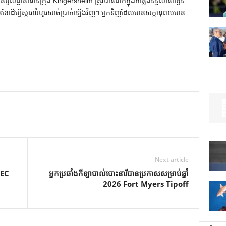
លដ្ឋាននៅទីក្រុង Kingersheim ត្រូវបានដាក់ក្នុងកន្លែងទទួលនៅថ្ងៃទី
ខែដើម្បីស្ដារលំហូរសាច់ប្រាក់ឡើងវិញ។ អ្នកទិញដែលមានសក្តានុពលមាន
Next article
SEC
អ្នកប្រឆាំងកីឡាបាល់បោះនារីបានប្រកាសសម្រាប់ឆ្នាំ
2026 Fort Myers Tipoff