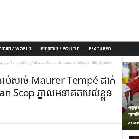
ភពលោក / WORLD
នយោបាយ / POLITIC
FEATURED
urer Tempé ដាក់ក្នុងកន្លែងទទួល: Alsatian Scop ភ្នាល់អនាគតរបស់ខ្លួនត្រឹមថ្ងៃទី 3 ខែមិថុនា
កាប់សាច់ Maurer Tempé ដាក់
tian Scop ភ្នាល់អនាគតរបស់ខ្លួន
প্যাকা
প্রাথম
Admi