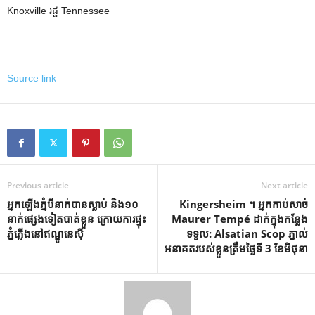
Knoxville រដ្ឋ Tennessee
Source link
Previous article
Next article
អ្នក​ឡើង​ភ្នំ​បី​នាក់​បាន​ស្លាប់ និង​១០​
Kingersheim ។ អ្នកកាប់សាច់
នាក់​ផ្សេង​ទៀត​បាត់​ខ្លួន ក្រោយ​ការ​ផ្ទុះ​
Maurer Tempé ដាក់ក្នុងកន្លែង
ភ្នំភ្លើង​នៅ​ឥណ្ឌូនេស៊ី
ទទួល: Alsatian Scop ភ្នាល់
អនាគតរបស់ខ្លួនត្រឹមថ្ងៃទី 3 ខែមិថុនា