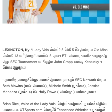
LEXINGTON, Ky ។
Lady Vols លំដាប់ទី 5 និងទី 5 នឹងជួបជាមួយ Ole Miss
លំដាប់ទី 13 នៅថ្ងៃពុធប្រហែលម៉ោង 5 ល្ងាច។ ET នៅពេលពួកគេបើកការប្រកួតវគ្គ
ជម្រុះ SEC Tournament នៅកីឡដ្ឋាន John Cropp របស់រដ្ឋ Kentucky ។
ព័ត៌មានផ្សព្វផ្សាយ
ហ្គេមនៅថ្ងៃព្រហស្បតិ៍នឹងត្រូវបានចាក់ផ្សាយតាមទូរទស្សន៍ SEC Network ជាមួយ
Beth Mowins (លេងដោយលេង), Michele Smith (អ្នកវិភាគ), Jessica
Mendoza (អ្នកវិភាគ) និង Holly Rowe (នៅខាងក្រៅ) ហៅសកម្មភាព។
Brian Rice, Voice of the Lady Vols, នឹងផ្តល់ការផ្សាយសំឡេងឥតគិតថ្លៃដែល
មានតាមរយៈ UTSports.com និងកម្មវិធី Tennessee Athletics ។ អ្នកគាំទ្រក៏