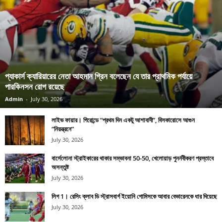
প্যাকার্স ক্যারিয়ারের নেতা আহমান গ্রিন বলেছেন যে তার প্রাথমিক পর্যায়ে
পারকিনসন রোগ রয়েছে
Admin
-
July 30, 2026
লাইভ ফায়ার। গিরোন্ডে “প্রথম দিন একটু আশাবাদী”, বিসকারোসে আগুন
“নিয়ন্ত্রনে”
July 30, 2026
বার্সেলোনা স্ট্রাইকারের থাকার সম্ভাবনা 50-50, খেলোয়াড় পুনর্নবীকরণ প্রস্তাবে
অসন্তুষ্ট
July 30, 2026
লিগ 1। রেসিং ক্লাব ডি স্ট্রাসবার্গ ইয়োনি গোমিসকে আবার বেভারেনকে ধার দিয়েছে
July 30, 2026