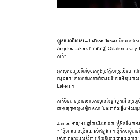
ឡូសអេនជឺលេស
– LeBron James និយាយថាគាត់មិន
Angeles Lakers ក្រោមចាញ់ Oklahoma City Thu
គាត់។
អ្នកស៊ុតបញ្ចូលទីនាំមុខគេក្នុងប្រវត្តិសាស្ត្រលីកបាន
កន្លងមក នៅពេលដែលគាត់បានបដិសេធមិនប្រកាសពីអន
Lakers ។
គាត់មិនបានច្រានចោលការចូលនិវត្តន៍ឬការវិលត្រឡ
ជាមួយក្រុមផ្សេងទៀត ខណៈដែលគាត់សម្លឹងមើលរដូវ
James អាយុ 41 ឆ្នាំបាននិយាយថា “ខ្ញុំមិនដឹងថ
។ “ខ្ញុំមានពេលច្រើនណាស់ឥឡូវនេះ។ ខ្ញុំគិតថាខ្ញុំប
ទៅរកគ្រួសាររបស់ខ្ញុំវិញ ហើយនិយាយជាមួយព