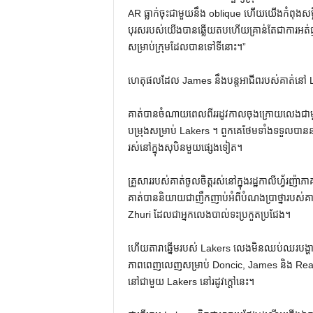
AR ធ្លាក់ចុះជាមួយនឹង oblique ហើយយើងកំពុងសម្ល
បុរសរបស់យើងបានឆ្លើយតបហើយគ្រាន់តែជាការអត់ធ្
សម្រាប់ក្រុមដែលបានទៅទីនោះ។”
ហេតុផលដែល James នឹងបន្តអាជីពរបស់គាត់នៅ L
គាត់បានចំណាយពេលពីររដូវកាលចុងក្រោយលេងជាមួ
បម្រុងសម្រាប់ Lakers ។ ពួកគេថែមទាំងទទួលបាននាទ
រស់នៅក្នុងសុបិនមួយផ្សេងទៀត។
គ្រួសាររបស់គាត់ចូលចិត្តរស់នៅក្នុងរដ្ឋកាលីហ្វ័រញ
គាត់បាននិយាយជាញឹកញាប់អំពីបំណងប្រាថ្នារបស់គាត់ក
Zhuri ដែលជាអ្នកលេងបាល់ទះប្រកួតប្រជែង។
ហើយតារាឆ្នើមរបស់ Lakers លេងមិនឈប់ឈរបង្ហាញ
ភាពពេញលេញសម្រាប់ Doncic, James និង Reaves ដ
នៅជាមួយ Lakers នៅរដូវក្តៅនេះ។