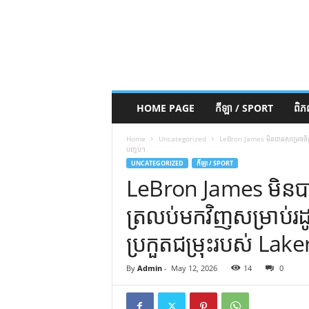
HOME PAGE
កីឡា / SPORT
ពិ
Home
Uncategorized
LeBron James មិនបានសម្រេចចិត្តថ
បញ្ចប់។
UNCATEGORIZED
កីឡា / SPORT
LeBron James មិនបាន
ត្រលប់មកវិញសម្រាប់រដ
ប្រកួតជម្រុះរបស់ Lake
By
Admin
-
May 12, 2026
14
0