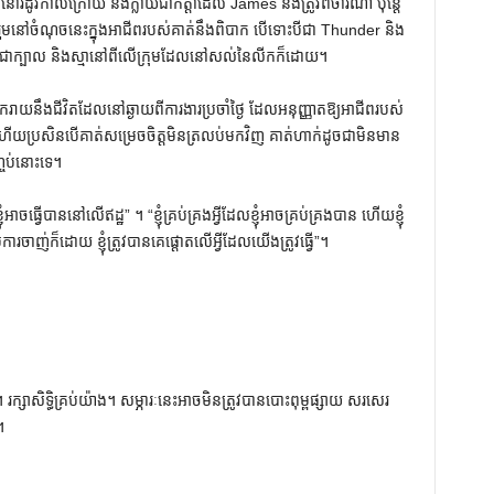
រដូវកាលក្រោយ នឹងក្លាយជាកត្តាដែល James នឹងត្រូវពិចារណា ប៉ុន្តែ
លរួមនៅចំណុចនេះក្នុងអាជីពរបស់គាត់នឹងពិបាក បើទោះបីជា Thunder និង
ជាក្បាល និងស្មានៅពីលើក្រុមដែលនៅសល់នៃលីកក៏ដោយ។
ាយនឹងជីវិតដែលនៅឆ្ងាយពីការងារប្រចាំថ្ងៃ ដែលអនុញ្ញាតឱ្យអាជីពរបស់
យប្រសិនបើគាត់សម្រេចចិត្តមិនត្រលប់មកវិញ គាត់ហាក់ដូចជាមិនមាន
ចប់នោះទេ។
ាចធ្វើបាននៅលើឥដ្ឋ” ។ “ខ្ញុំគ្រប់គ្រងអ្វីដែលខ្ញុំអាចគ្រប់គ្រងបាន ហើយខ្ញុំ
រចាញ់ក៏ដោយ ខ្ញុំត្រូវបានគេផ្តោតលើអ្វីដែលយើងត្រូវធ្វើ”។
ក្សាសិទ្ធិគ្រប់យ៉ាង។ សម្ភារៈនេះអាចមិនត្រូវបានបោះពុម្ពផ្សាយ សរសេរ
។