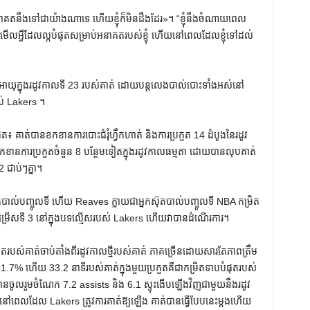
គត​នឹង​ទៅជា​យ៉ាង​ណា​ទេ ហើយ​ខ្ញុំ​ក៏​មិន​ដឹង​ដែរ​»​។ “ខ្ញុំនឹងចំណាយពេល
ើលអ្វីដែលល្អបំផុតសម្រាប់អនាគតរបស់ខ្ញុំ ហើយនៅពេលដែលខ្ញុំទៅដល់
ាយុក្នុងរដូវកាលទី 23 របស់គាត់ ដោយបន្តលេងបាល់បោះទាំងអស់នៅ
់ Lakers ។
ំផុត៖ គាត់បានខកខានការបោះជំរុំហ្វឹកហាត់ និងការប្រកួត 14 ដំបូងនៃរដូវ
នការប្រកួតចំនួន 8 បន្ថែមទៀតក្នុងរដូវកាលធម្មតា ដោយបានលុបគាត់
 ជាប់ៗគ្នា។
ុតបាល់បញ្ចូលទី ហើយ Reaves ក្លាយជាអ្នកស៊ុតបាល់បញ្ចូលទី NBA កម្រិត
្រជាជម្រើសទី 3 នៅក្នុងបទល្មើសរបស់ Lakers ហើយវាបានដំណើរការ។
បំផុតរបស់គាត់ចាប់តាំងពីរដូវកាលថ្មីរបស់គាត់ ភាគច្រើនដោយសារតែភាពត្រឹម
រឹម 31.7% ហើយ 33.2 នាទីរបស់គាត់ក្នុងមួយប្រកួតគឺជាកម្រិតទាបបំផុតរបស់
នចូលរួមចំណែក 7.2 assists និង 6.1 ស្ទុះងើបឡើងវិញជាមួយនឹងរដូវ
ពេលដែល Lakers ត្រូវការគាត់ឱ្យឡើង គាត់បានធ្វើបែបនេះម្តងហើយ