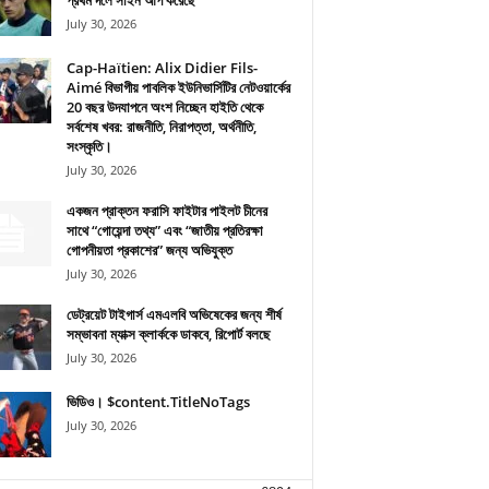
প্রথম দলে সাইন আপ করেছে
July 30, 2026
Cap-Haïtien: Alix Didier Fils-
Aimé বিভাগীয় পাবলিক ইউনিভার্সিটির নেটওয়ার্কের
20 বছর উদযাপনে অংশ নিচ্ছেন হাইতি থেকে
সর্বশেষ খবর: রাজনীতি, নিরাপত্তা, অর্থনীতি,
সংস্কৃতি।
July 30, 2026
একজন প্রাক্তন ফরাসি ফাইটার পাইলট চীনের
সাথে “গোয়েন্দা তথ্য” এবং “জাতীয় প্রতিরক্ষা
গোপনীয়তা প্রকাশের” জন্য অভিযুক্ত
July 30, 2026
ডেট্রয়েট টাইগার্স এমএলবি অভিষেকের জন্য শীর্ষ
সম্ভাবনা ম্যাক্স ক্লার্ককে ডাকবে, রিপোর্ট বলছে
July 30, 2026
ভিডিও। $content.TitleNoTags
July 30, 2026