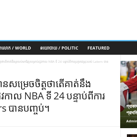
ភពលោក / WORLD
នយោបាយ / POLITIC
FEATURED
ាតើគាត់នឹងត្រលប់មកវិញសម្រាប់រដូវកាល NBA ទី 24 បន្ទាប់ពីការប្រកួតជម្រុះរបស់ Lakers បាន
សម្រេចចិត្តថាតើគាត់នឹង
ូវកាល NBA ទី 24 បន្ទាប់ពីការ
rs បានបញ្ចប់។
প্যাকা
প্রাথম
Admi