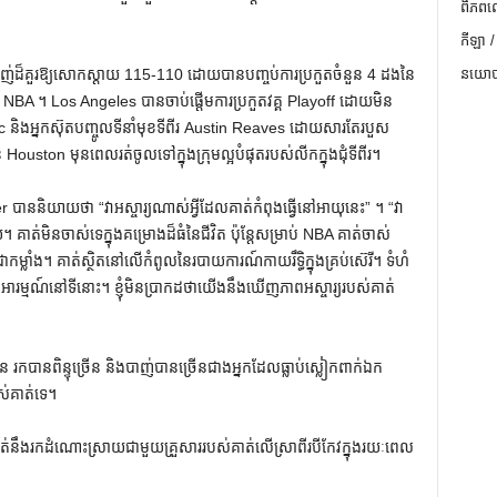
ពិភពល
កីឡា /
ញ់ដ៏គួរឱ្យសោកស្ដាយ 115-110 ដោយបានបញ្ចប់ការប្រកួតចំនួន 4 ដងនៃ
នយោបា
ក NBA ។ Los Angeles បានចាប់ផ្តើមការប្រកួតវគ្គ Playoff ដោយមិន
 និងអ្នកស៊ុតបញ្ចូលទីនាំមុខទីពីរ Austin Reaves ដោយសារតែរបួស
 Houston មុនពេលរត់ចូលទៅក្នុងក្រុមល្អបំផុតរបស់លីកក្នុងជុំទីពីរ។
ាននិយាយថា “វាអស្ចារ្យណាស់អ្វីដែលគាត់កំពុងធ្វើនៅអាយុនេះ” ។ “វា
គាត់មិនចាស់ទេក្នុងគម្រោងដ៏ធំនៃជីវិត ប៉ុន្តែសម្រាប់ NBA គាត់ចាស់
ាំង។ គាត់ស្ថិតនៅលើកំពូលនៃរបាយការណ៍កាយរឹទ្ធិក្នុងគ្រប់ស៊េរី។ ទំហំ
់អារម្មណ៍នៅទីនោះ។ ខ្ញុំមិនប្រាកដថាយើងនឹងឃើញភាពអស្ចារ្យរបស់គាត់
 រកបានពិន្ទុច្រើន និងបាញ់បានច្រើនជាងអ្នកដែលធ្លាប់ស្លៀកពាក់ឯក
់គាត់ទេ។
់នឹងរកដំណោះស្រាយជាមួយគ្រួសាររបស់គាត់លើស្រាពីរបីកែវក្នុងរយៈពេល