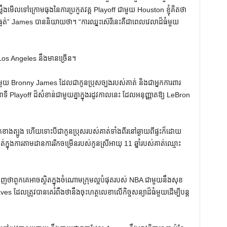
ឹងមើលទៅក្រោមធុងនៃការប្រកួតវគ្គ Playoff ជាមួយ Houston ខ្ញុំគិតថា
មត់” James បាននិយាយថា។ “ការឈ្នះស៊េរីនេះគឺជាពេលវេលាដ៏ធំមួយ
os Angeles នឹងមានច្រើន។
យ Bronny James ដែលជាកូនប្រុសច្បងរបស់គាត់ និងជាអ្នកការពារ
ី Playoff ដ៏សំខាន់ជាមួយគ្នាក្នុងរដូវកាលនេះ ដែលអនុញ្ញាតឱ្យ LeBron
៉ាភាគខាងត្បូង ហើយទោះបីជាកូនប្រុសរបស់គាត់ទាំងពីរនៅឆ្ងាយពីផ្ទះក៏ដោយ
្នុងការតាមដានការរីកចម្រើនរបស់កូនស្រីអាយុ 11 ឆ្នាំរបស់គាត់ឈ្មោះ
ថាពួកគេអាចស្ថិតក្នុងចំណោមក្រុមល្អបំផុតរបស់ NBA ជាមួយនឹងសុខ
ែលត្រូវបានគេរំពឹងថានឹងចុះហត្ថលេខាលើកិច្ចសន្យាដ៏ធំមួយដើម្បីបន្ត