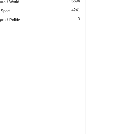
6894
ោក / World
4241
 Sport
0
យ / Politic