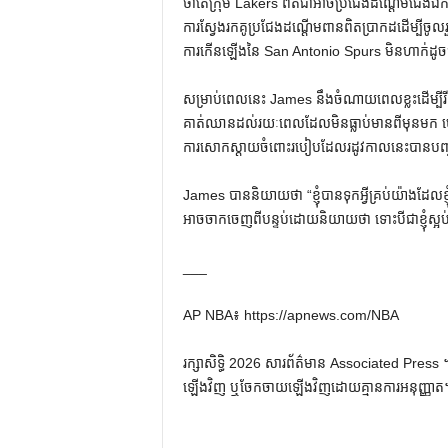
ថាតើក្រុម Lakers ពិតជាអាចប្រជែងដណ្តើមជើងឯកនៅ
ការស្វែងរកគូប្រជែងដណ្តើមពានពិតប្រាកដដើម្បីចូ
ការកើនឡើងនៃ San Antonio Spurs មិនហាក់ដូច
សម្រាប់ពេលនេះ James នឹងចំណាយពេលខ្លះដើម្បីរីករ
គាត់ឈានដល់រយៈពេលដែលមិនធ្លាប់មានពីមុនមក ហើ
ការសោកស្តាយចំពោះរបៀបដែលរដូវកាលនេះបានបញ្
James បាននិយាយថា “ខ្ញុំបានទុកអ្វីគ្រប់យ៉ាងដែលខ្ញុំអ
អាចចាកចេញពីបន្ទប់ដោយនិយាយថា ទោះបីជាខ្ញុំស្អប់កា
___
AP NBA៖ https://apnews.com/NBA
រក្សាសិទ្ធិ 2026 សារព័ត៌មាន Associated Press ។ រ
ឡើងវិញ ឬចែកចាយឡើងវិញដោយគ្មានការអនុញ្ញាត