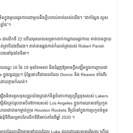
ើន​ក្នុង​មួយ​រដូវ​កាល​ជាមួយ​នឹង​ក្លិប​បាល់​ទាត់​របស់​យើង​។ “ជាក់ស្តែង របួស
្លាំង”។
me ជាលើកទី 22 ហើយមុនពេលសម្រាកពាក់កណ្តាលរដូវកាល គាត់បានក្លាយ
្បីកត់ត្រាបីដងពីរដង។ គាត់បានឆ្លងកាត់កំណត់ត្រារបស់ Robert Parish
នលេងនៅចុងខែមីនា។
ឈ្នះ 16 នៃ 18 មុនខែមេសា និងជំរុញឱ្យមានក្តីសង្ឃឹមក្នុងការក្លាយជា
ក្នុងវគ្គជម្រុះ។ ប៉ុន្តែនោះគឺជាពេលដែល Doncic និង Reaves ទាំងពីរ
ីរដោយគ្មានកំណត់។
​ទទួល​ខុស​ត្រូវ​យ៉ាង​ត្រជាក់​ចិត្ត​ចំពោះ​ការ​ប្រព្រឹត្ត​ខុស​របស់ Lakers
ើរតែគ្រប់រូបបានបិទឱកាសរបស់ Los Angeles ក្នុងការឈានទៅប្រកួត
ហែលជាបានកម្ចាត់ក្រុម Houston Rockets ទីប្រាំនៅក្នុងការប្រកួតចំនួន
ជុំទីពីរសម្រាប់តែលើកទីពីរចាប់តាំងពីឆ្នាំ 2020 ។
ើងមានពេលដែលយើងមាននៅពេលដែល Luka ដួលដោយរបួសសរសៃពួរ ហើយ