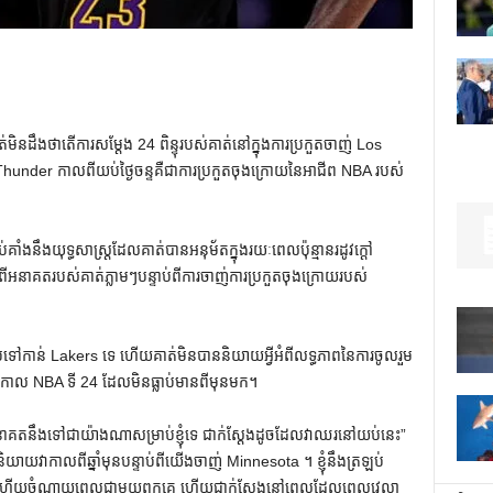
ដឹងថាតើការសម្តែង 24 ពិន្ទុរបស់គាត់នៅក្នុងការប្រកួតចាញ់ Los
nder កាលពីយប់ថ្ងៃចន្ទគឺជាការប្រកួតចុងក្រោយនៃអាជីព NBA របស់
ជាប់គាំងនឹងយុទ្ធសាស្រ្តដែលគាត់បានអនុម័តក្នុងរយៈពេលប៉ុន្មានរដូវក្តៅ
ាគតរបស់គាត់ភ្លាមៗបន្ទាប់ពីការចាញ់ការប្រកួតចុងក្រោយរបស់
ប់ទៅកាន់ Lakers ទេ ហើយគាត់មិនបាននិយាយអ្វីអំពីលទ្ធភាពនៃការចូលរួម
កាល NBA ទី 24 ដែលមិនធ្លាប់មានពីមុនមក។
ាអនាគតនឹងទៅជាយ៉ាងណាសម្រាប់ខ្ញុំទេ ជាក់ស្តែងដូចដែលវាឈរនៅយប់នេះ”
ាននិយាយវាកាលពីឆ្នាំមុនបន្ទាប់ពីយើងចាញ់ Minnesota ។ ខ្ញុំនឹងត្រឡប់
ួកគេ ហើយចំណាយពេលជាមួយពួកគេ ហើយជាក់ស្តែងនៅពេលដែលពេលវេលា