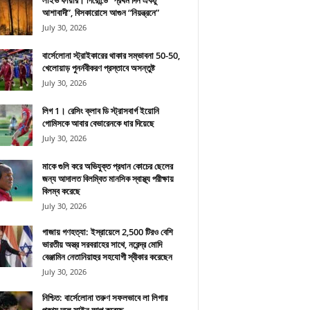
লাইভ ফায়ার। গিরোন্ডে “প্রথম দিন একটু
আশাবাদী”, বিসকারোসে আগুন “নিয়ন্ত্রনে”
July 30, 2026
বার্সেলোনা স্ট্রাইকারের থাকার সম্ভাবনা 50-50,
খেলোয়াড় পুনর্নবীকরণ প্রস্তাবে অসন্তুষ্ট
July 30, 2026
লিগ 1। রেসিং ক্লাব ডি স্ট্রাসবার্গ ইয়োনি
গোমিসকে আবার বেভারেনকে ধার দিয়েছে
July 30, 2026
মাকে গুলি করে অভিযুক্ত প্রধান কোচের ছেলের
জন্য আদালত বিলম্বিত মানসিক স্বাস্থ্য পরীক্ষায়
বিলম্ব করেছে
July 30, 2026
গাজায় গণহত্যা: ইস্রায়েলে 2,500 টিরও বেশি
ভারতীয় অস্ত্র সরবরাহের সাথে, নরেন্দ্র মোদি
বেঞ্জামিন নেতানিয়াহুর সহযোগী স্বীকার করেছেন
July 30, 2026
নিশ্চিত: বার্সেলোনা তরুণ সফলভাবে লা লিগার