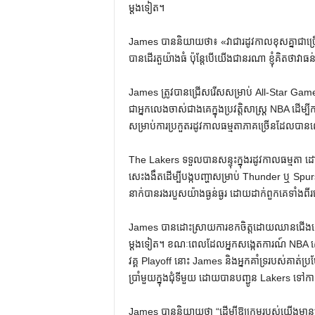
ម្តងទៀត។
James បាន​និយាយ​ថា​៖ «​វា​ជា​រដូវ​កាល​ខុស​គ្នា​ជា​ច្រ
បានដើរតួយ៉ាងធំ ប៉ុន្តែបើយើងជានរណា ខ្ញុំគិតថាវាធន់ខ
James ត្រូវបានជ្រើសរើសសម្រាប់ All-Star Ga
ជាអ្នកលេងចាស់ជាងគេក្នុងប្រវត្តិសាស្ត្រ NBA ដើម
សម្រាប់ការប្រកួតរដូវកាលធម្មតាភាគច្រើនដែលបា
The Lakers ទទួលបានសន្ទុះក្នុងរដូវកាលធម្មតា ដោយ
សេះងងឹតដើម្បីបង្កបញ្ហាសម្រាប់ Thunder ឬ Spurs 
នាក់បានរងរបួសយ៉ាងធ្ងន់ធ្ងរ ដោយដាក់ពួកគេទាំងព
James បាន​ដោះស្រាយ​ការ​ខក​ចិត្ត​ដោយ​ឈាន​ជើង​ឡើង​និង
ម្ដង​ទៀត។ ខណៈពេលដែលអ្នកសង្កេតការណ៍ NBA ស្ទ
វគ្គ Playoff នោះ James និងអ្នកគាំទ្ររបស់គាត់ប្រ
ប្រាំមួយក្នុងជុំទីមួយ ដោយបានបញ្ជូន Lakers ទៅកាន់
James បាននិយាយថា “ដើម្បីឱ្យក្រុមរបស់យ