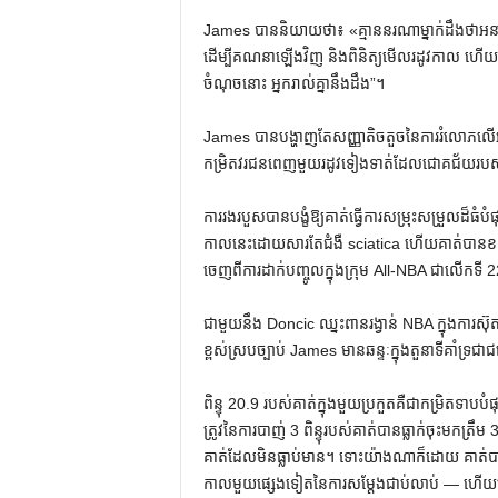
James បាន​និយាយ​ថា​៖ «​គ្មាន​នរណា​ម្នាក់​ដឹង​ថា​អនា
ដើម្បីគណនាឡើងវិញ និងពិនិត្យមើលរដូវកាល ហើយម
ចំណុចនោះ អ្នករាល់គ្នានឹងដឹង”។
James បានបង្ហាញតែសញ្ញាតិចតួចនៃការរំលោភលើអ
កម្រិតវរជនពេញមួយរដូវទៀងទាត់ដែលជោគជ័យរបស
ការរងរបួសបានបង្ខំឱ្យគាត់ធ្វើការសម្រុះសម្រួលដ៏ធំប
កាលនេះដោយសារតែជំងឺ sciatica ហើយគាត់បានខកខា
ចេញពីការដាក់បញ្ចូលក្នុងក្រុម All-NBA ជាលើកទី 22
ជាមួយនឹង Doncic ឈ្នះពានរង្វាន់ NBA ក្នុងការស៊
ខ្ពស់ស្របច្បាប់ James មានឆន្ទៈក្នុងតួនាទីគាំទ
ពិន្ទុ 20.9 របស់គាត់ក្នុងមួយប្រកួតគឺជាកម្រិតទាប
ត្រូវនៃការបាញ់ 3 ពិន្ទុរបស់គាត់បានធ្លាក់ចុះមកត្
គាត់ដែលមិនធ្លាប់មាន។ ទោះយ៉ាងណាក៏ដោយ គាត់បា
កាលមួយផ្សេងទៀតនៃការសម្តែងជាប់លាប់ — ហើយនៅ