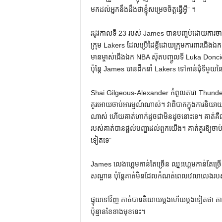
មកដល់អ្នកនឹងដឹងថាខ្ញុំសម្រេចចិត្តធ្វើអ្វី” ។
រដូវកាលទី 23 របស់ James បានបញ្ចប់ដោយការចា
ក្រុម Lakers ដែលប្រើដៃខ្លីដោយក្រុមការពារជើងឯ
មានម្ចាស់ជើងឯក NBA ស៊ុតបញ្ចូលទី Luka Doncic
ប៉ុន្តែ James បានដឹកនាំ Lakers ទៅកាន់ជុំទីមួយនៃ
Shai Gilgeous-Alexander កំពូលតារា Thunder ប
គួរអោយចាប់អារម្មណ៍ណាស់។ វាពិបាកក្នុងការនិយាយ។ 
ណាស់ ហើយគាត់ហាក់ដូចជាមិនដូចនោះទេ។ គាត់គឺជាកម្ល
របស់គាត់បានផ្តល់បញ្ហាដល់ពួកយើង។ គាត់គួរឱ្យចាប
ទៀតទេ”
James លេងហ្គេមកាន់តែច្រើន ឈ្នះហ្គេមកាន់តែច្រើន
សណ្ឋាន ប៉ុន្តែគាត់មិនដែលកំណត់ពេលវេលាលេងរបស
ផ្ទុយទៅវិញ គាត់បាននិយាយម្តងហើយម្តងទៀតថា គាត
ប៉ុន្មានខែខាងមុខនេះ។