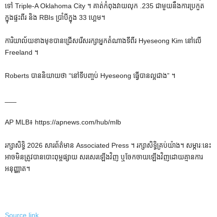
ទៅ Triple-A Oklahoma City ។ គាត់កំពុងវាយលុក .235 ជាមួយនឹងការប្រកួត
ក្នុងផ្ទះពីរ និង RBIs ប្រាំបីក្នុង 33 ហ្គេម។
ការិយាល័យខាងមុខបានជ្រើសរើសរក្សាអ្នកតំណាងទីពីរ Hyeseong Kim នៅលើ
Freeland ។
Roberts បាននិយាយថា “នៅទីបញ្ចប់ Hyeseong ធ្វើបានល្អជាង” ។
___
AP MLB៖ https://apnews.com/hub/mlb
រក្សាសិទ្ធិ 2026 សារព័ត៌មាន Associated Press ។ រក្សាសិទ្ធិគ្រប់យ៉ាង។ សម្ភារៈនេះ
អាចមិនត្រូវបានបោះពុម្ពផ្សាយ សរសេរឡើងវិញ ឬចែកចាយឡើងវិញដោយគ្មានការ
អនុញ្ញាត។
Source link