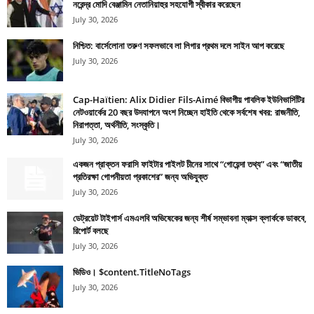
নরেন্দ্র মোদি বেঞ্জামিন নেতানিয়াহুর সহযোগী স্বীকার করেছেন
July 30, 2026
নিশ্চিত: বার্সেলোনা তরুণ সফলভাবে লা লিগার প্রথম দলে সাইন আপ করেছে
July 30, 2026
Cap-Haïtien: Alix Didier Fils-Aimé বিভাগীয় পাবলিক ইউনিভার্সিটির
নেটওয়ার্কের 20 বছর উদযাপনে অংশ নিচ্ছেন হাইতি থেকে সর্বশেষ খবর: রাজনীতি,
নিরাপত্তা, অর্থনীতি, সংস্কৃতি।
July 30, 2026
একজন প্রাক্তন ফরাসি ফাইটার পাইলট চীনের সাথে “গোয়েন্দা তথ্য” এবং “জাতীয়
প্রতিরক্ষা গোপনীয়তা প্রকাশের” জন্য অভিযুক্ত
July 30, 2026
ডেট্রয়েট টাইগার্স এমএলবি অভিষেকের জন্য শীর্ষ সম্ভাবনা ম্যাক্স ক্লার্ককে ডাকবে,
রিপোর্ট বলছে
July 30, 2026
ভিডিও। $content.TitleNoTags
July 30, 2026