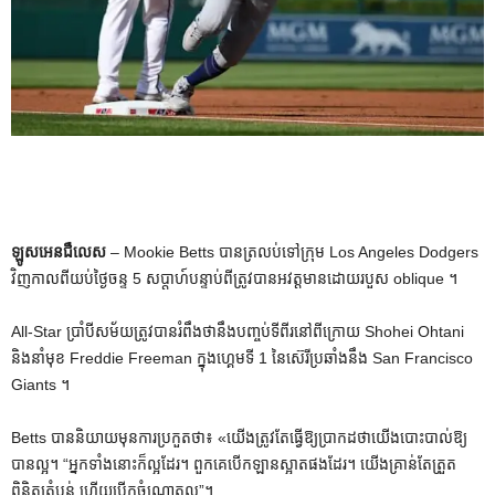
ឡូសអេនជឺលេស
– Mookie Betts បានត្រលប់ទៅក្រុម Los Angeles Dodgers
វិញកាលពីយប់ថ្ងៃចន្ទ 5 សប្តាហ៍បន្ទាប់ពីត្រូវបានអវត្តមានដោយរបួស oblique ។
All-Star ប្រាំបីសម័យត្រូវបានរំពឹងថានឹងបញ្ចប់ទីពីរនៅពីក្រោយ Shohei Ohtani
និងនាំមុខ Freddie Freeman ក្នុងហ្គេមទី 1 នៃស៊េរីប្រឆាំងនឹង San Francisco
Giants ។
Betts បាន​និយាយ​មុន​ការ​ប្រកួត​ថា​៖ «​យើង​ត្រូវ​តែ​ធ្វើ​ឱ្យ​ប្រាកដ​ថា​យើង​បោះ​បាល់​ឱ្យ​
បាន​ល្អ​។ “អ្នក​ទាំង​នោះ​ក៏​ល្អ​ដែរ។ ពួក​គេ​បើក​ឡាន​ស្អាត​ផង​ដែរ។ យើង​គ្រាន់​តែ​ត្រួត​
ពិនិត្យ​តំបន់ ហើយ​បើក​ចំណោត​ល្អ”។