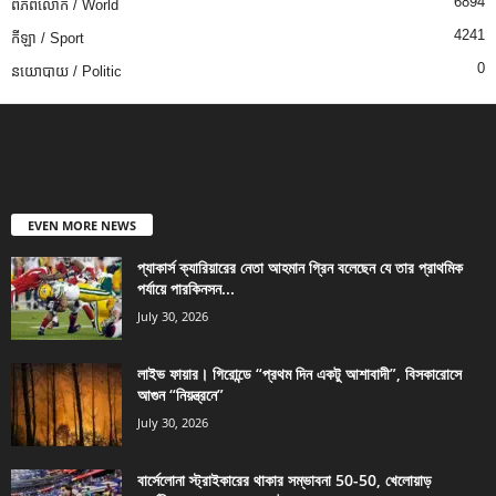
6894
ពិភពលោក / World
4241
កីឡា / Sport
0
នយោបាយ / Politic
EVEN MORE NEWS
প্যাকার্স ক্যারিয়ারের নেতা আহমান গ্রিন বলেছেন যে তার প্রাথমিক
পর্যায়ে পারকিনসন...
July 30, 2026
লাইভ ফায়ার। গিরোন্ডে “প্রথম দিন একটু আশাবাদী”, বিসকারোসে
আগুন “নিয়ন্ত্রনে”
July 30, 2026
বার্সেলোনা স্ট্রাইকারের থাকার সম্ভাবনা 50-50, খেলোয়াড়