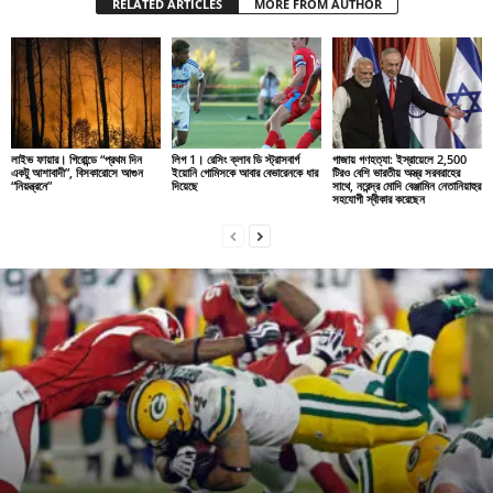
RELATED ARTICLES
MORE FROM AUTHOR
লাইভ ফায়ার। গিরোন্ডে “প্রথম দিন
লিগ 1। রেসিং ক্লাব ডি স্ট্রাসবার্গ
গাজায় গণহত্যা: ইস্রায়েলে 2,500
একটু আশাবাদী”, বিসকারোসে আগুন
ইয়োনি গোমিসকে আবার বেভারেনকে ধার
টিরও বেশি ভারতীয় অস্ত্র সরবরাহের
“নিয়ন্ত্রনে”
দিয়েছে
সাথে, নরেন্দ্র মোদি বেঞ্জামিন নেতানিয়াহুর
সহযোগী স্বীকার করেছেন