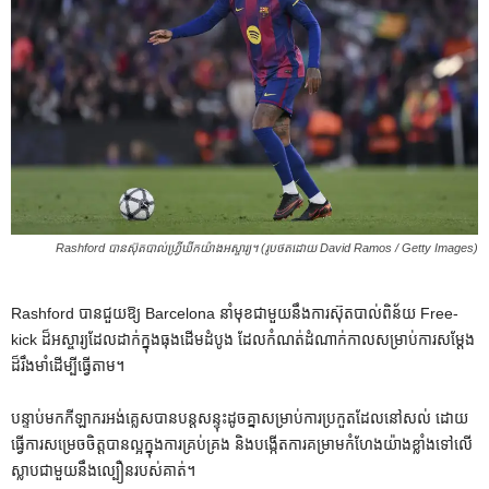
Rashford បានស៊ុតបាល់ហ្វ្រីឃីកយ៉ាងអស្ចារ្យ។ (រូបថតដោយ David Ramos / Getty Images)
Rashford បានជួយឱ្យ Barcelona នាំមុខជាមួយនឹងការស៊ុតបាល់ពិន័យ Free-
kick ដ៏អស្ចារ្យដែលដាក់ក្នុងធុងដើមដំបូង ដែលកំណត់ដំណាក់កាលសម្រាប់ការសម្តែង
ដ៏រឹងមាំដើម្បីធ្វើតាម។
បន្ទាប់មកកីឡាករអង់គ្លេសបានបន្តសន្ទុះដូចគ្នាសម្រាប់ការប្រកួតដែលនៅសល់ ដោយ
ធ្វើការសម្រេចចិត្តបានល្អក្នុងការគ្រប់គ្រង និងបង្កើតការគម្រាមកំហែងយ៉ាងខ្លាំងទៅលើ
ស្លាបជាមួយនឹងល្បឿនរបស់គាត់។