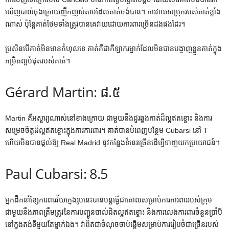
ឃើញបាល់ចុងក្រោយញឹកញាប់តាមដែលគាត់ចង់បាន។ ការ​វាយ​សម្រុក​របស់​គាត់​ខ្លាំង​
ណាស់ ប៉ុន្តែ​គាត់​ថែម​ទាំង​ត្រូវ​បាន​គេ​វាយ​ដោយ​ការ​ពារ​ច្រើន​ដង​ផង​ដែរ។
ប្រសិនបើគាត់មិនមានកំហុសទេ គាត់គឺជាកីឡាករម្នាក់ដែលមិនបានបង្ហាញខ្លួនគាត់ក្នុង
កម្រិតល្អបំផុតរបស់គាត់។
Gérard Martin: ៨.៥
Martin គឺអស្ចារ្យណាស់នៅខាងក្រោយ ជាមួយនឹងជួរឆ្លងកាត់ដ៏ល្អឥតខ្ចោះ និងការ
សម្រេចចិត្តដ៏ល្អឥតខ្ចោះក្នុងការការពារ។ គាត់បានបំពេញបន្ថែម Cubarsi នៅ T
ហើយមិនបានផ្តល់ឱ្យ Real Madrid នូវកន្លែងទំនេរច្រើនដើម្បីទាញយកប្រយោជន៍។
Paul Cubarsi: 8.5
អ្នកដឹកនាំខ្សែការពារវ័យក្មេងរូបនេះបានបន្តធ្វើជាគោលសម្រាប់ការការពាររបស់ក្រុម
ជាមួយនឹងភាពត្រឹមត្រូវនៃការបញ្ជូនបាល់ជិតល្អឥតខ្ចោះ និងការលេងការពារចំនួនប្រាំបី
នៅក្នុងតង់ទីមួយតែម្នាក់ឯង។ វាពិតជាចំណុចចាប់ផ្តើមសម្រាប់ការរៀបចំជាច្រើនរបស់