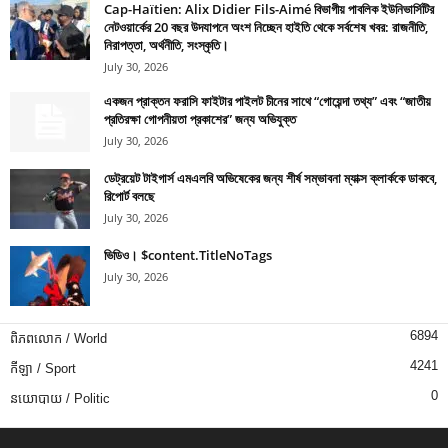
Cap-Haïtien: Alix Didier Fils-Aimé বিভাগীয় পাবলিক ইউনিভার্সিটির
নেটওয়ার্কের 20 বছর উদযাপনে অংশ নিচ্ছেন হাইতি থেকে সর্বশেষ খবর: রাজনীতি,
নিরাপত্তা, অর্থনীতি, সংস্কৃতি।
July 30, 2026
একজন প্রাক্তন ফরাসি ফাইটার পাইলট চীনের সাথে “গোয়েন্দা তথ্য” এবং “জাতীয়
প্রতিরক্ষা গোপনীয়তা প্রকাশের” জন্য অভিযুক্ত
July 30, 2026
ডেট্রয়েট টাইগার্স এমএলবি অভিষেকের জন্য শীর্ষ সম্ভাবনা ম্যাক্স ক্লার্ককে ডাকবে,
রিপোর্ট বলছে
July 30, 2026
ভিডিও। $content.TitleNoTags
July 30, 2026
6894
ពិភពលោក / World
4241
កីឡា / Sport
0
នយោបាយ / Politic