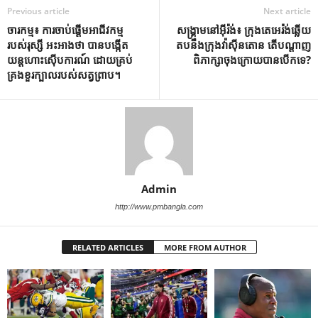
Previous article
Next article
ចារកម្ម៖ ការចាប់ផ្តើមអាជីវកម្ម
សង្គ្រាម​នៅ​អ៊ីរ៉ង់​៖ ​ក្រុង​តេអេរ៉ង់​ឆ្លើយ​
របស់រុស្សី អះអាងថា បានបង្កើត
តប​នឹង​ក្រុង​វ៉ាស៊ីនតោន​ ​តើ​បណ្តាញ​
យន្តហោះស៊ើបការណ៍ ដោយគ្រប់
ពិភាក្សា​ចុងក្រោយ​បាន​បើក​ទេ​?
គ្រងខួរក្បាលរបស់សត្វព្រាប។
Admin
http://www.pmbangla.com
RELATED ARTICLES
MORE FROM AUTHOR