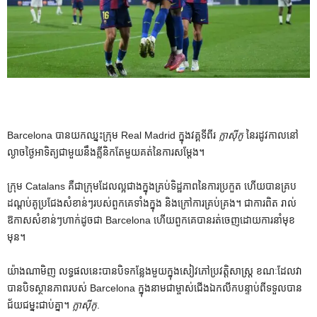
Barcelona បាន​យក​ឈ្នះ​ក្រុម Real Madrid ក្នុង​វគ្គ​ទី​ពីរ
ក្លាស៊ីកូ
នៃរដូវកាលនៅ
ល្ងាចថ្ងៃអាទិត្យជាមួយនឹងគ្លីនិកតែមួយគត់នៃការសម្តែង។
ក្រុម Catalans គឺជាក្រុមដែលល្អជាងក្នុងគ្រប់ទិដ្ឋភាពនៃការប្រកួត ហើយបានគ្រប
ដណ្ដប់គូប្រជែងសំខាន់ៗរបស់ពួកគេទាំងក្នុង និងក្រៅការគ្រប់គ្រង។ ជាការពិត រាល់
ឱកាសសំខាន់ៗហាក់ដូចជា Barcelona ហើយពួកគេបានរត់ចេញដោយការនាំមុខ
មុន។
យ៉ាង​ណា​មិញ លទ្ធផល​នេះ​បាន​បិទ​កន្លែង​មួយ​ក្នុង​សៀវភៅ​ប្រវត្តិសាស្ត្រ ខណៈ​ដែល​វា​
បាន​បិទ​ស្ថានភាព​របស់ Barcelona ក្នុង​នាម​ជា​ម្ចាស់​ជើង​ឯក​លីក​បន្ទាប់​ពី​ទទួល​បាន​
ជ័យ​ជម្នះ​ជាប់​គ្នា។
ក្លាស៊ីកូ
.