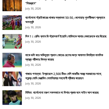
“নিয়ন্ত্রনে”
July 30, 2026
বার্সেলোনা স্ট্রাইকারের থাকার সম্ভাবনা 50-50, খেলোয়াড় পুনর্নবীকরণ প্রস্তাবে
অসন্তুষ্ট
July 30, 2026
লিগ 1। রেসিং ক্লাব ডি স্ট্রাসবার্গ ইয়োনি গোমিসকে আবার বেভারেনকে ধার দিয়েছে
July 30, 2026
মাকে গুলি করে অভিযুক্ত প্রধান কোচের ছেলের জন্য আদালত বিলম্বিত মানসিক
স্বাস্থ্য পরীক্ষায় বিলম্ব করেছে
July 30, 2026
গাজায় গণহত্যা: ইস্রায়েলে 2,500 টিরও বেশি ভারতীয় অস্ত্র সরবরাহের সাথে,
নরেন্দ্র মোদি বেঞ্জামিন নেতানিয়াহুর সহযোগী স্বীকার করেছেন
July 30, 2026
নিশ্চিত: বার্সেলোনা তরুণ সফলভাবে লা লিগার প্রথম দলে সাইন আপ করেছে
July 30, 2026