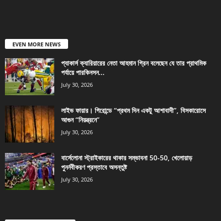
EVEN MORE NEWS
প্যাকার্স ক্যারিয়ারের নেতা আহমান গ্রিন বলেছেন যে তার প্রাথমিক
পর্যায়ে পারকিনসন...
July 30, 2026
লাইভ ফায়ার। গিরোন্ডে “প্রথম দিন একটু আশাবাদী”, বিসকারোসে
আগুন “নিয়ন্ত্রনে”
July 30, 2026
বার্সেলোনা স্ট্রাইকারের থাকার সম্ভাবনা 50-50, খেলোয়াড়
পুনর্নবীকরণ প্রস্তাবে অসন্তুষ্ট
July 30, 2026