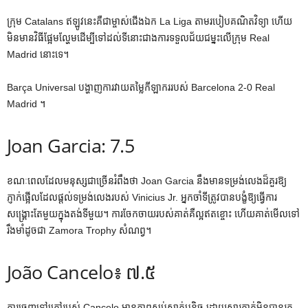
ក្រុម Catalans ឥឡូវនេះគឺជាម្ចាស់ជើងឯក La Liga តាមរបៀបគណិតវិទ្យា ហើយ
មិនមានវិធីផ្អែមល្ហែមដើម្បីទៅដល់ទីនោះជាងការទទួលជ័យជម្នះលើក្រុម Real
Madrid នោះទេ។
Barça Universal បង្ហាញការវាយតម្លៃកីឡាកររបស់ Barcelona 2-0 Real
Madrid ។
Joan Garcia: 7.5
ខណៈពេលដែលមនុស្សជាច្រើនរំពឹងថា Joan Garcia នឹងមានទម្រង់លេងដ៏គួរឱ្យ
ភ្ញាក់ផ្អើលដែលផ្តល់ទម្រង់លេងរបស់ Vinicius Jr. អ្នកចាំទីត្រូវបានបង្ខំឱ្យធ្វើការ
សង្គ្រោះតែមួយក្នុងតង់ទីមួយ។ ការចែកចាយរបស់គាត់គឺល្អឥតខ្ចោះ ហើយគាត់មើលទៅ
រឹងមាំដូចជា Zamora Trophy សំណព្វ។
João Cancelo៖ ៧.៥
ការចេញទៅក្រៅរបស់ Cancelo មានភាពស្ងប់ស្ងាត់បន្តិច ដោយសារគាត់មិនបានរក