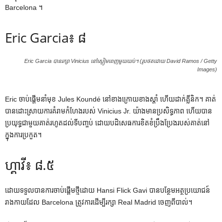
Barcelona ។
Eric Garcia៖ ៨
Eric Garcia បានរក្សា Vinicius នៅស្ងៀមពេញមួយយប់។ (រូបថតដោយ David Ramos / Getty
Images)
Eric ចាប់ផ្តើមនាំមុខ Jules Koundé នៅខាងក្រោយខាងស្តាំ ហើយដាក់គ្លីនិក។ គាត់
បានដោះស្រាយការគំរាមកំហែងរបស់ Vinicius Jr. យ៉ាងមានប្រសិទ្ធភាព ហើយបាន
ប្រយុទ្ធជាមួយគាត់រហូតដល់ទីបញ្ចប់ ដោយបដិសេធការខិតខំប្រឹងប្រែងរបស់គាត់នៅ
ក្នុងការប្រកួត។
ហ្គាវី៖ ៨.៥
ដោយទទួលបានការចាប់ផ្តើមថ្មីដោយ Hansi Flick Gavi បានបន្ថែមអត្ថប្រយោជន៍
រាងកាយដែល Barcelona ត្រូវការដើម្បីរក្សា Real Madrid ចេញពីបាល់។