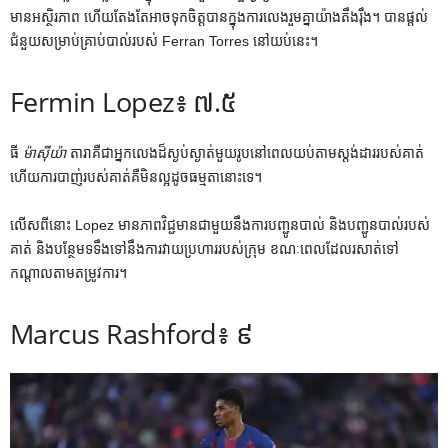
មាន​អស្ថិរភាព ហើយ​តែងតែ​អាច​ទុក​ចិត្ត​បាន​ក្នុង​ការ​លេង​រួម​គ្នា​យ៉ាង​តឹងរ៉ឹង។ បានផ្តល់
ជំនួយសម្រាប់គ្រាប់បាល់របស់ Ferran Torres នៅយប់នេះ។
Fermin Lopez៖ ៧.៥
ធី
ម៉ាស៊ីយ៉ា
តារាគឺជាអ្នកលេងដ៏ស្ងប់ស្ងាត់មួយរូបនៅពេលយប់តាមស្តង់ដាររបស់គាត់
ហើយការបាញ់របស់គាត់គឺមិនល្អដូចធម្មតានោះទេ។
លើសពីនោះ Lopez មានភាពវិជ្ជមានជាមួយនឹងការបញ្ជូនបាល់ និងបញ្ជូនបាល់របស់
គាត់ និងបន្ថែមទទឹងទៅនឹងការវាយប្រហាររបស់ក្រុម ខណៈពេលដែលរសាត់ទៅ
កណ្តាលតាមតម្រូវការ។
Marcus Rashford៖ ៩