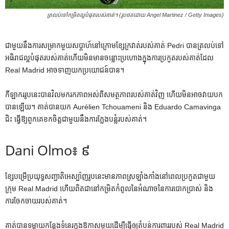
ត្រលប់ទៅកម្រិតល្អបំផុតរបស់គាត់។ (រូបថតដោយ Angel Martinez / Getty Images)
ជាមួយនឹងការសម្រាកមួយសប្តាហ៍នៅក្រោមខ្សែក្រវាត់របស់គាត់ Pedri បានត្រលប់ទៅ
អធិរាជល្អបំផុតរបស់គាត់ហើយមិនមានចន្លោះប្រហោងក្នុងការប្រកួតរបស់គាត់ដែល
Real Madrid អាចទាញយកប្រយោជន៍បាន។
កីឡាករ​រូប​នេះ​បាន​វិល​មក​រក​ភាព​អស់​ពី​សមត្ថភាព​របស់​គាត់​វិញ ហើយ​មិន​អាច​វាយ​បក​
បាន​ឡើយ។ គាត់បានយក Aurélien Tchouameni និង Eduardo Camavinga
ជិះ ធ្វើឱ្យពួកគេខកចិត្តជាមួយនឹងការក្លែងបន្លំរបស់គាត់។
Dani Olmo៖ ៩
ខ្សែបម្រើប្រយុទ្ធសញ្ជាតិអេស្ប៉ាញរូបនេះមានភាពស្រឡាំងកាំងនៅពេលប្រកួតជាមួយ
ក្រុម Real Madrid ហើយពិតជានៅកម្រិតកំពូលនៃអំណាចនៃការបោកប្រាស់ និង
ការចែកចាយរបស់គាត់។
គាត់​បាន​ទម្លាយ​កន្លែង​ទំនេរ​ក្នុង​ឱកាស​មួយ​ដើម្បី​ធ្វើឲ្យ​តំបន់​ការពារ​របស់ Real Madrid