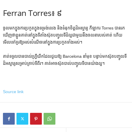
Ferran Torres៖ ៩
ចូលមកក្នុងការប្រកួតក្នុងទម្រង់លេង និងទំនុកចិត្តដ៏អស្ចារ្យ កីឡាករ Torres បានរក
ឃើញថាខ្លួនគាត់នៅក្នុងទីតាំងស៊ុតបញ្ចូលទីដ៏ល្អជាមួយនឹងចលនារបស់គាត់ ហើយ
មើលទៅគួរឱ្យអស់សំណើចនៅក្នុងការប្រកួតទាំងអស់។
គាត់ទទួលបានបាល់ហ្វ្រីឃីកដែលជួយឱ្យ Barcelona នាំមុខ បន្ទាប់មកស៊ុតបញ្ចូលទី
ដ៏អស្ចារ្យសម្រាប់គ្រាប់ទីពីរ។ គាត់​អាច​ស៊ុត​បាល់​បញ្ចូល​ទី​បាន​យ៉ាង​ល្អ​។
Source link