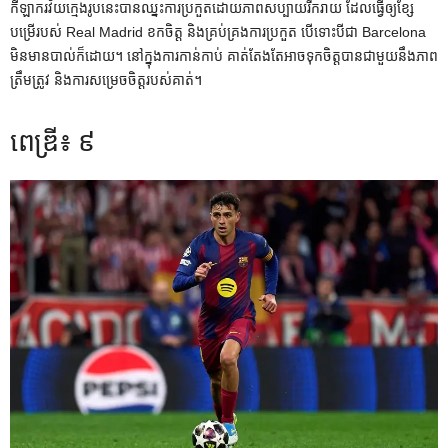
កីឡាករវ័យក្មេងរូបនេះបានឈ្នះការប្រកួតដោយភាពសប្បាយរីករាយ ដែលធ្វើឲ្យខ្សែ
បម្រើរបស់ Real Madrid ខកចិត្ត និងគ្រប់គ្រងការប្រកួត បើទោះបីជា Barcelona
មិនមានបាល់ក៏ដោយ។ នៅក្នុងការកាន់កាប់ គាត់តែងតែអាចទុកចិត្តបានជាមួយនឹងភាព
ត្រឹមត្រូវ និងការសម្រេចចិត្តរបស់គាត់។
ពេឌ្រី៖ ៩