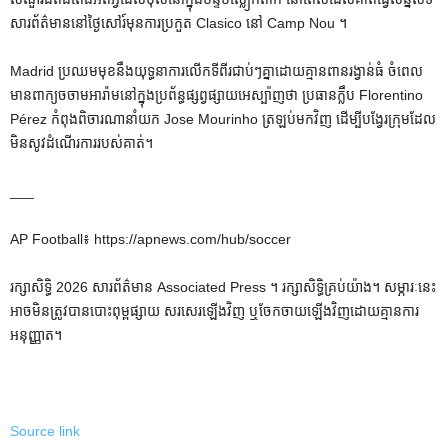
សារព័ត៌មាននៅថ្ងៃសៅរ៍មុនការប្រកួត Clasico នៅ Camp Nou ។
Madrid ប្រឈមមុខនឹងយុទ្ធនាការលើកទីពីរជាប់ៗគ្នាដោយគ្មានពានរង្វាន់ធំ ចំពេល
មានពាក្យចចាមអារ៉ាមនៅក្នុងប្រព័ន្ធផ្សព្វផ្សាយអេស្ប៉ាញថា ប្រធានក្លឹប Florentino
Pérez កំពុងពិចារណានាំយក Jose Mourinho ត្រឡប់មកវិញ ដើម្បីបង្វែរក្រុមដែល
មិនសូវដំណើរការរបស់គាត់។
___
AP Football៖ https://apnews.com/hub/soccer
រក្សាសិទ្ធិ 2026 សារព័ត៌មាន Associated Press ។ រក្សាសិទ្ធិគ្រប់យ៉ាង។ សម្ភារៈនេះ
អាចមិនត្រូវបានបោះពុម្ពផ្សាយ សរសេរឡើងវិញ ឬចែកចាយឡើងវិញដោយគ្មានការ
អនុញ្ញាត។
Source link