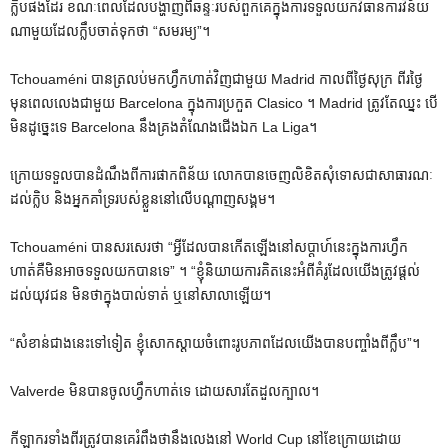
ក្លឹបផងដែរ ខណៈពេលដែលបង្ហាញពីឆន្ទៈរបស់ពួកគេក្នុងការទទួលយកវិធានការវិន័យ
ណាមួយដែលក្លឹបចាត់ទុកថា “សមរម្យ”។
Tchouaméni បានត្រលប់មកហ្វឹកហាត់វិញជាមួយ Madrid កាលពីថ្ងៃសុក្រ ពីរថ្ងៃ
មុនពេលលេងជាមួយ Barcelona ក្នុងការប្រកួត Clasico ។ Madrid ត្រូវតែឈ្នះ បើ
មិនដូច្នេះទេ Barcelona នឹងគ្រងតំណែងជើងឯក La Liga។
ក្រោយ​ទទួល​បាន​ដំណឹង​ពី​ការ​ផាក​ពិន័យ លោក​បាន​ចេញ​លិខិត​សុំទោស​ជា​សាធារណៈ​
ដល់​ក្លិប និង​អ្នក​គាំទ្រ​របស់​ខ្លួន​នៅ​លើ​បណ្ដាញ​សង្គម។
Tchouaméni បានសរសេរថា “អ្វីដែលបានកើតឡើងនៅសប្តាហ៍នេះក្នុងការហ្វឹក
ហាត់គឺមិនអាចទទួលយកបានទេ” ។ “ខ្ញុំ​និយាយ​ការ​គិត​នេះ​អំពី​គំរូ​ដែល​យើង​ត្រូវ​ផ្តល់​
ដល់​យុវជន មិន​ថា​ក្នុង​បាល់ទាត់ ឬ​នៅ​សាលា​ឡើយ។
“សំខាន់​ជាង​នេះ​ទៅ​ទៀត ខ្ញុំ​សោកស្ដាយ​ចំពោះ​រូបភាព​ដែល​យើង​បាន​បញ្ចាំង​ពី​ក្លឹប”។
Valverde មិន​បាន​ចូល​ហ្វឹកហាត់​ទេ ដោយសារ​តែ​ដួល​ក្បាល។
កីឡាករទាំងពីរត្រូវបានគេរំពឹងថានឹងលេងនៅ World Cup នៅខែក្រោយដោយ