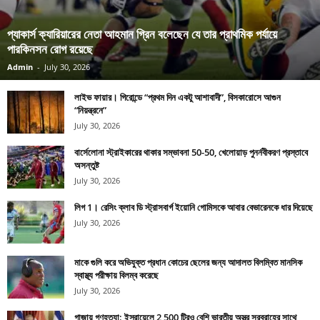
প্যাকার্স ক্যারিয়ারের নেতা আহমান গ্রিন বলেছেন যে তার প্রাথমিক পর্যায়ে
পারকিনসন রোগ রয়েছে
Admin
-
July 30, 2026
লাইভ ফায়ার। গিরোন্ডে “প্রথম দিন একটু আশাবাদী”, বিসকারোসে আগুন
“নিয়ন্ত্রনে”
July 30, 2026
বার্সেলোনা স্ট্রাইকারের থাকার সম্ভাবনা 50-50, খেলোয়াড় পুনর্নবীকরণ প্রস্তাবে
অসন্তুষ্ট
July 30, 2026
লিগ 1। রেসিং ক্লাব ডি স্ট্রাসবার্গ ইয়োনি গোমিসকে আবার বেভারেনকে ধার দিয়েছে
July 30, 2026
মাকে গুলি করে অভিযুক্ত প্রধান কোচের ছেলের জন্য আদালত বিলম্বিত মানসিক
স্বাস্থ্য পরীক্ষায় বিলম্ব করেছে
July 30, 2026
গাজায় গণহত্যা: ইস্রায়েলে 2,500 টিরও বেশি ভারতীয় অস্ত্র সরবরাহের সাথে,