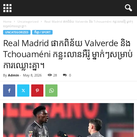
Home
Uncategorized
Real Madrid ផាកពិន័យ Valverde និង Tchouaméni កន្លះលានអឺរ៉ូ ម្នាក់ៗ
សម្រាប់ការឈ្លោះគ្នា។
UNCATEGORIZED
កីឡា / SPORT
Real Madrid ផាកពិន័យ Valverde និង
Tchouaméni កន្លះលានអឺរ៉ូ ម្នាក់ៗសម្រាប់
ការឈ្លោះគ្នា។
By
Admin
-
May 8, 2026
28
0