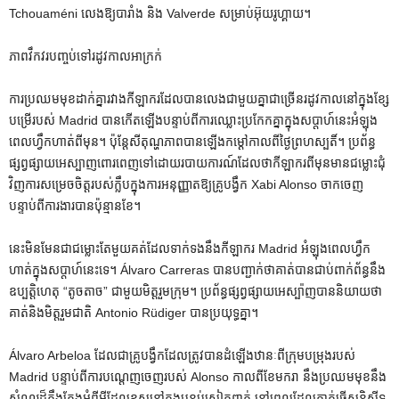
Tchouaméni លេងឱ្យបារាំង និង Valverde សម្រាប់អ៊ុយរូហ្គាយ។
ភាពវឹកវរបញ្ចប់ទៅរដូវកាលអាក្រក់
ការប្រឈមមុខដាក់គ្នារវាងកីឡាករដែលបានលេងជាមួយគ្នាជាច្រើនរដូវកាលនៅក្នុងខ្សែ
បម្រើរបស់ Madrid បានកើតឡើងបន្ទាប់ពីការឈ្លោះប្រកែកគ្នាក្នុងសប្តាហ៍នេះអំឡុង
ពេលហ្វឹកហាត់ពីមុន។ ប៉ុន្តែ​សីតុណ្ហភាព​បាន​ឡើង​កម្តៅ​កាលពី​ថ្ងៃ​ព្រហស្បតិ៍។ ប្រព័ន្ធ
ផ្សព្វផ្សាយអេស្បាញពោរពេញទៅដោយរបាយការណ៍ដែលថាកីឡាករពីមុនមានជម្លោះជុំ
វិញការសម្រេចចិត្តរបស់ក្លឹបក្នុងការអនុញ្ញាតឱ្យគ្រូបង្វឹក Xabi Alonso ចាកចេញ
បន្ទាប់ពីការងារបានប៉ុន្មានខែ។
នេះ​មិន​មែន​ជា​ជម្លោះ​តែ​មួយ​គត់​ដែល​ទាក់​ទង​នឹង​កីឡាករ Madrid អំឡុង​ពេល​ហ្វឹក
ហាត់​ក្នុង​សប្តាហ៍​នេះ​ទេ។ Álvaro Carreras បាន​បញ្ជាក់​ថា​គាត់​បាន​ជាប់​ពាក់ព័ន្ធ​នឹង​
ឧប្បត្តិហេតុ “តូចតាច” ជាមួយ​មិត្ត​រួម​ក្រុម។ ប្រព័ន្ធផ្សព្វផ្សាយអេស្ប៉ាញបាននិយាយថា
គាត់និងមិត្តរួមជាតិ Antonio Rüdiger បានប្រយុទ្ធគ្នា។
Álvaro Arbeloa ដែលជាគ្រូបង្វឹកដែលត្រូវបានដំឡើងឋានៈពីក្រុមបម្រុងរបស់
Madrid បន្ទាប់ពីការបណ្តេញចេញរបស់ Alonso កាលពីខែមករា នឹងប្រឈមមុខនឹង
សំណួរដ៏តឹងតែងអំពីអ្វីដែលខុសនៅក្នុងបន្ទប់ស្លៀកពាក់ នៅពេលដែលគាត់ធ្វើសន្និសីទ