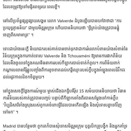
ដែលតម្រូវឱ្យទៅមន្ទីរពេទ្យរយៈពេលខ្លី។
នៅលើប្រព័ន្ធផ្សព្វផ្សាយសង្គម លោក Valverde ដំបូងឡើយបានហៅវាថាជា “ការ
ប្រយុទ្ធគ្មានន័យ” ជាមួយមិត្តរួមក្រុម ហើយបាននិយាយថា “អ្វីគ្រប់យ៉ាងត្រូវបានផ្លុំ
ចេញពីសមាមាត្រ” ។
ទោះជាយ៉ាងនេះក្តី និយោជករបស់គាត់បានចាត់ទុកវាជាការរំលោភបំពានយ៉ាងសំខាន់នៃ
វិន័យក្រុមក្នុងការកាត់ទោស Valverde និង Tchouaméni ឱ្យមានការផាកពិន័យ
ដែលនឹងចូលទៅក្នុងគណនីធនាគាររបស់កីឡាករបាល់ទាត់កំពូល។ ការពិន័យពាក់
កណ្តាលលានអឺរ៉ូឆ្លុះបញ្ចាំងពីការខូចខាតដល់កេរ្តិ៍ឈ្មោះរបស់ក្លឹបក្នុងអំឡុងពេលដ៏វឹកវរ
ដល់រដូវកាលដ៏ខកចិត្តមួយ។
នៅក្នុងសេចក្តីថ្លែងការណ៍មួយ ម្ចាស់ជើងឯកទ្វីបអឺរ៉ុប 15 សម័យបាននិយាយថា វិធាន
ការវិន័យរបស់គាត់ត្រូវបានបញ្ចប់ បន្ទាប់ពីកីឡាករទាំងពីរបានសម្តែងទៅកាន់ក្លឹប
“វិប្បដិសារីទាំងស្រុងរបស់ពួកគេចំពោះអ្វីដែលបានកើតឡើង និងសុំទោសគ្នាទៅវិញ
ទៅមក” ។
Madrid បានបន្ថែមថា ពួកគេក៏បានសុំទោសមិត្តរួមក្រុម បុគ្គលិកគ្រូបង្វឹក និងអ្នកគាំទ្រ