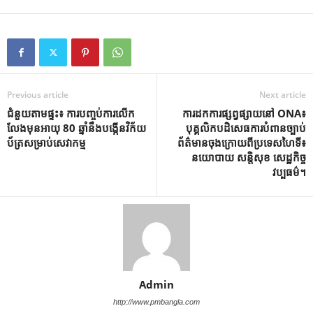
Previous article
Next article
ជំនួយតាមផ្ទះ៖ ការបញ្ចប់ការលើក
ការដកការផ្សព្វផ្សាយនៅ ONA៖
លែងមុនអាយុ 80 ឆ្នាំនឹងបង្កើនវិក័យ
បុគ្គលិកបដិសេធការបំពានច្បាប់
ប័ត្រសម្រាប់សេវាកម្ម
ព័ត៌មានចុងក្រោយពីប្រទេសហៃទី៖
នយោបាយ សន្តិសុខ សេដ្ឋកិច្ច
វប្បធម៌។
Admin
http://www.pmbangla.com