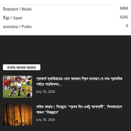
6894
ពិភពលោក / World
4241
កីឡា / Sport
0
នយោបាយ / Politic
EVEN MORE NEWS
প্যাকার্স ক্যারিয়ারের নেতা আহমান গ্রিন বলেছেন যে তার প্রাথমিক
পর্যায়ে পারকিনসন...
July 30, 2026
লাইভ ফায়ার। গিরোন্ডে “প্রথম দিন একটু আশাবাদী”, বিসকারোসে
আগুন “নিয়ন্ত্রনে”
July 30, 2026