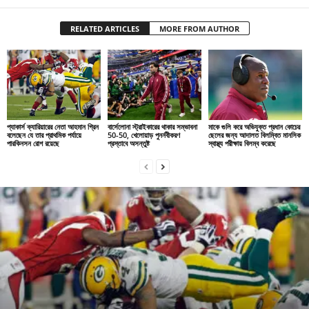
RELATED ARTICLES
MORE FROM AUTHOR
প্যাকার্স ক্যারিয়ারের নেতা আহমান গ্রিন
বার্সেলোনা স্ট্রাইকারের থাকার সম্ভাবনা
মাকে গুলি করে অভিযুক্ত প্রধান কোচের
বলেছেন যে তার প্রাথমিক পর্যায়ে
50-50, খেলোয়াড় পুনর্নবীকরণ
ছেলের জন্য আদালত বিলম্বিত মানসিক
পারকিনসন রোগ রয়েছে
প্রস্তাবে অসন্তুষ্ট
স্বাস্থ্য পরীক্ষায় বিলম্ব করেছে