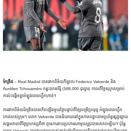
ម៉ាឌ្រីដ
– Real Madrid បានផាកពិន័យកីឡាករ Federico Valverde និង
Aurélien Tchouaméni កន្លះលានអឺរ៉ូ (588,000 ដុល្លារ) កាលពីថ្ងៃសុក្រសម្រាប់
ការប៉ះទង្គិចគ្នាអំឡុងពេលហ្វឹកហាត់។
ការផាកពិន័យដ៏ច្រើនបានកើតឡើងមួយថ្ងៃបន្ទាប់ពីខ្សែបម្រើប្រយុទ្ធ អំឡុងពេលហ្វឹក
ហាត់របស់ក្រុម។ លោក Valverde បាន​និយាយ​នៅ​ក្នុង​ការ​បង្ហោះ​តាម​ប្រព័ន្ធ​ផ្សព្វផ្សាយ​
សង្គម​កាល​ពី​ថ្ងៃ​ព្រហស្បតិ៍​ថា គ្មាន​ការ​វាយ​ប្រហារ​ណា​មួយ​ត្រូវ​បាន​គេ​គប់​ឡើយ។ ប៉ុន្តែ
លោក Valverde បានវាយក្បាលរបស់គាត់នៅលើតុមួយហើយបានរងរបួសបន្តិចបន្តួច