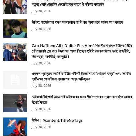
নরেন্দ্র মোদি বেঞ্জামিন নেতানিয়াহুর সহযোগী স্বীকার করেছেন
July 30, 2026
নিশ্চিত: বার্সেলোনা তরুণ সফলভাবে লা লিগার প্রথম দলে সাইন আপ করেছে
July 30, 2026
Cap-Haïtien: Alix Didier Fils-Aimé বিভাগীয় পাবলিক ইউনিভার্সিটির
নেটওয়ার্কের 20 বছর উদযাপনে অংশ নিচ্ছেন হাইতি থেকে সর্বশেষ খবর: রাজনীতি,
নিরাপত্তা, অর্থনীতি, সংস্কৃতি।
July 30, 2026
একজন প্রাক্তন ফরাসি ফাইটার পাইলট চীনের সাথে “গোয়েন্দা তথ্য” এবং “জাতীয়
প্রতিরক্ষা গোপনীয়তা প্রকাশের” জন্য অভিযুক্ত
July 30, 2026
ডেট্রয়েট টাইগার্স এমএলবি অভিষেকের জন্য শীর্ষ সম্ভাবনা ম্যাক্স ক্লার্ককে ডাকবে,
রিপোর্ট বলছে
July 30, 2026
ভিডিও। $content.TitleNoTags
July 30, 2026