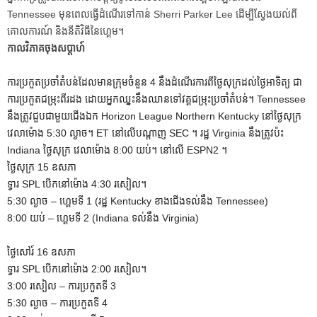
Tennessee មុនពេលធ្វើដំណើរទៅកាន់ Sherri Parker Lee ដើម្បីស្វែងយល់ពី
គោលការណ៍ និងនីតិវិធីនៃហ្គេម។
កាលវិភាគចុងសប្តាហ៍
ការប្រកួតប្រចាំតំបន់ដែលមានក្រុមចំនួន 4 នឹងដំណើរការពីថ្ងៃសុក្រដល់ថ្ងៃអាទិត្យ ជា
ការប្រកួតជម្រុះពីរដង ដោយអ្នកឈ្នះនឹងឈានទៅវគ្គជម្រុះប្រចាំតំបន់។ Tennessee
នឹងត្រូវជួបជាមួយជើងឯក Horizon League Northern Kentucky នៅថ្ងៃសុក្រ
វេលាម៉ោង 5:30 ល្ងាច។ ET នៅលើបណ្តាញ SEC ។ រដ្ឋ Virginia នឹងត្រូវប៉ះ
Indiana ថ្ងៃសុក្រ វេលាម៉ោង 8:00 យប់។ នៅលើ ESPN2 ។
ថ្ងៃសុក្រ 15 ឧសភា
ទ្វារ SPL បើកនៅម៉ោង 4:30 រសៀល។
5:30 ល្ងាច – ហ្គេមទី 1 (រដ្ឋ Kentucky ខាងជើងទល់នឹង Tennessee)
8:00 យប់ – ហ្គេមទី 2 (Indiana ទល់នឹង Virginia)
ថ្ងៃសៅរ៍ 16 ឧសភា
ទ្វារ SPL បើកនៅម៉ោង 2:00 រសៀល។
3:00 រសៀល – ការប្រកួតទី 3
5:30 ល្ងាច – ការប្រកួតទី 4