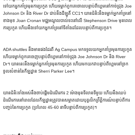
ទៅយកអ្នកគាំទ្រមុនការប្រកួត ហើយទម្លាក់ពួកគេចោលបន្ទាប់ពីហ្គេមនៅកាច់ជ្រុង Joe
Johnson Dr និង River Dr ជាប់នឹងដីឡូតិ៍ CC1។ យានជំនិះនឹងទម្លាក់អ្នកគាំទ្រនៅ
ខាងមុខ
Joan Cronan
មជ្ឈមណ្ឌលបាល់ទះនៅលើ Stephenson Drive មុនពេល
ការប្រកួត ហើយនឹងទៅយកអ្នកគាំទ្រនៅទីតាំងដដែលបន្ទាប់ពីការប្រកួត។
ADA shuttles នឹងមានផងដែរពី Ag Campus មកទទួលយកអ្នកគាំទ្រមុនការប្រកួត
ហើយទម្លាក់ពួកគេចេញបន្ទាប់ពីហ្គេមនៅកាច់ជ្រុង Joe Johnson Dr និង River
Dr។ យាននេះនឹងទម្លាក់អ្នកគាំទ្រមុនការប្រកួត ហើយមកយកវាបន្ទាប់ពីហ្គេមនៅច្រក
ចូលសំខាន់នៃកីឡដ្ឋាន Sherri Parker Lee។
យានជំនិះទាំងអស់នឹងចាប់ផ្តើមដំណើរការ 2 ម៉ោងមុនទីលានទីមួយ ហើយនឹងឈប់
ដំណើរការនៅពេលដែលកីឡដ្ឋានត្រូវបានសម្អាតដោយបុគ្គលិកព្រឹត្តិការណ៍បន្ទាប់ពីការ
បញ្ចប់នៃការប្រកួត (ប្រហែល 45-60 នាទីបន្ទាប់ពីការប្រកួត)។