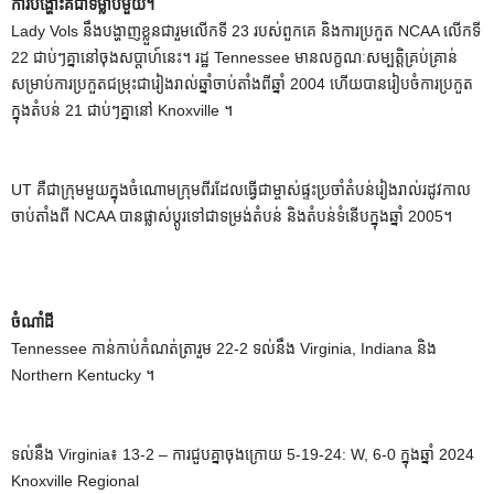
ការបង្ហោះគឺជាទម្លាប់មួយ។
Lady Vols នឹងបង្ហាញខ្លួនជារួមលើកទី 23 របស់ពួកគេ និងការប្រកួត NCAA លើកទី
22 ជាប់ៗគ្នានៅចុងសប្តាហ៍នេះ។ រដ្ឋ Tennessee មានលក្ខណៈសម្បត្តិគ្រប់គ្រាន់
សម្រាប់ការប្រកួតជម្រុះជារៀងរាល់ឆ្នាំចាប់តាំងពីឆ្នាំ 2004 ហើយបានរៀបចំការប្រកួត
ក្នុងតំបន់ 21 ជាប់ៗគ្នានៅ Knoxville ។
UT គឺជាក្រុមមួយក្នុងចំណោមក្រុមពីរដែលធ្វើជាម្ចាស់ផ្ទះប្រចាំតំបន់រៀងរាល់រដូវកាល
ចាប់តាំងពី NCAA បានផ្លាស់ប្តូរទៅជាទម្រង់តំបន់ និងតំបន់ទំនើបក្នុងឆ្នាំ 2005។
ចំណាំដី
Tennessee កាន់កាប់កំណត់ត្រារួម 22-2 ទល់នឹង Virginia, Indiana និង
Northern Kentucky ។
ទល់នឹង Virginia៖ 13-2 – ការជួបគ្នាចុងក្រោយ 5-19-24: W, 6-0 ក្នុងឆ្នាំ 2024
Knoxville Regional