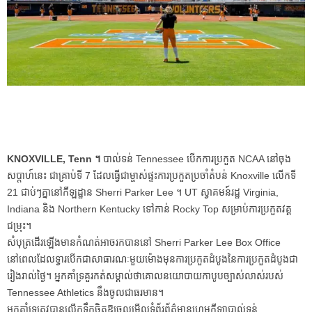
KNOXVILLE, Tenn ។
បាល់ទន់ Tennessee បើកការប្រកួត NCAA នៅចុង
សប្តាហ៍នេះ ជាគ្រាប់ទី 7 ដែលធ្វើជាម្ចាស់ផ្ទះការប្រកួតប្រចាំតំបន់ Knoxville លើកទី
21 ជាប់ៗគ្នានៅកីឡដ្ឋាន Sherri Parker Lee ។ UT ស្វាគមន៍រដ្ឋ Virginia,
Indiana និង Northern Kentucky ទៅកាន់ Rocky Top សម្រាប់ការប្រកួតវគ្គ
ជម្រុះ។
សំបុត្រដើរឡើងមានកំណត់អាចរកបាននៅ Sherri Parker Lee Box Office
នៅពេលដែលទ្វារបើកជាសាធារណៈមួយម៉ោងមុនការប្រកួតដំបូងនៃការប្រកួតដំបូងជា
រៀងរាល់ថ្ងៃ។ អ្នកគាំទ្រគួរកត់សម្គាល់ថាគោលនយោបាយកាបូបច្បាស់លាស់របស់
Tennessee Athletics នឹងចូលជាធរមាន។
អ្នកគាំទ្រត្រូវបានលើកទឹកចិត្តឱ្យចូលមើលទំព័រព័ត៌មានហ្គេមកីឡាបាល់ទន់