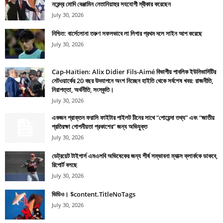
নরেন্দ্র মোদি বেঞ্জামিন নেতানিয়াহুর সহযোগী স্বীকার করেছেন
July 30, 2026
নিশ্চিত: বার্সেলোনা তরুণ সফলভাবে লা লিগার প্রথম দলে সাইন আপ করেছে
July 30, 2026
Cap-Haïtien: Alix Didier Fils-Aimé বিভাগীয় পাবলিক ইউনিভার্সিটির
নেটওয়ার্কের 20 বছর উদযাপনে অংশ নিচ্ছেন হাইতি থেকে সর্বশেষ খবর: রাজনীতি,
নিরাপত্তা, অর্থনীতি, সংস্কৃতি।
July 30, 2026
একজন প্রাক্তন ফরাসি ফাইটার পাইলট চীনের সাথে “গোয়েন্দা তথ্য” এবং “জাতীয়
প্রতিরক্ষা গোপনীয়তা প্রকাশের” জন্য অভিযুক্ত
July 30, 2026
ডেট্রয়েট টাইগার্স এমএলবি অভিষেকের জন্য শীর্ষ সম্ভাবনা ম্যাক্স ক্লার্ককে ডাকবে,
রিপোর্ট বলছে
July 30, 2026
ভিডিও। $content.TitleNoTags
July 30, 2026