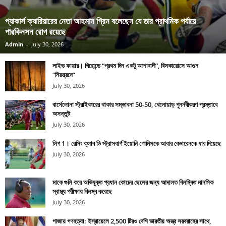
প্যাকার্স ক্যারিয়ারের নেতা আহমান গ্রিন বলেছেন যে তার প্রাথমিক পর্যায়ে
পারকিনসন রোগ রয়েছে
Admin
-
July 30, 2026
লাইভ ফায়ার। গিরোন্ডে “প্রথম দিন একটু আশাবাদী”, বিসকারোসে আগুন
“নিয়ন্ত্রনে”
July 30, 2026
বার্সেলোনা স্ট্রাইকারের থাকার সম্ভাবনা 50-50, খেলোয়াড় পুনর্নবীকরণ প্রস্তাবে
অসন্তুষ্ট
July 30, 2026
লিগ 1। রেসিং ক্লাব ডি স্ট্রাসবার্গ ইয়োনি গোমিসকে আবার বেভারেনকে ধার দিয়েছে
July 30, 2026
মাকে গুলি করে অভিযুক্ত প্রধান কোচের ছেলের জন্য আদালত বিলম্বিত মানসিক
স্বাস্থ্য পরীক্ষায় বিলম্ব করেছে
July 30, 2026
গাজায় গণহত্যা: ইস্রায়েলে 2,500 টিরও বেশি ভারতীয় অস্ত্র সরবরাহের সাথে,