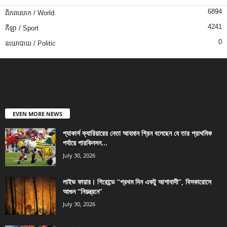
6894
ពិភពលោក / World
4241
កីឡា / Sport
0
នយោបាយ / Politic
EVEN MORE NEWS
প্যাকার্স ক্যারিয়ারের নেতা আহমান গ্রিন বলেছেন যে তার প্রাথমিক
পর্যায়ে পারকিনসন...
July 30, 2026
লাইভ ফায়ার। গিরোন্ডে “প্রথম দিন একটু আশাবাদী”, বিসকারোসে
আগুন “নিয়ন্ত্রনে”
July 30, 2026