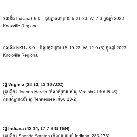
ទល់នឹង Indiana៖ 6-0 – ជួបគ្នាចុងក្រោយ 5-21-23: W, 7-3 ក្នុងឆ្នាំ 2023
Knoxville Regional
ទល់នឹង NKU៖ 3-0 – ជំនួបចុងក្រោយ 5-19-23: W, 12-0 (5) ក្នុងឆ្នាំ 2023
Knoxville Regional
រដ្ឋ Virginia (38-13, 13-10 ACC)
គ្រូបង្វឹក៖ Joanna Hardin (កំណត់ត្រារបស់រដ្ឋ Virginia៖ ២៤៩-២៤៩)
កំណត់ត្រាស៊េរី៖ រដ្ឋ Tennessee នាំមុខ 13-2
រដ្ឋ Indiana (42-14, 17-7 BIG TEN)
គ្រូបង្វឹក៖ Shonda Stanton (កំណត់ត្រានៅ Indiana: 286-173)