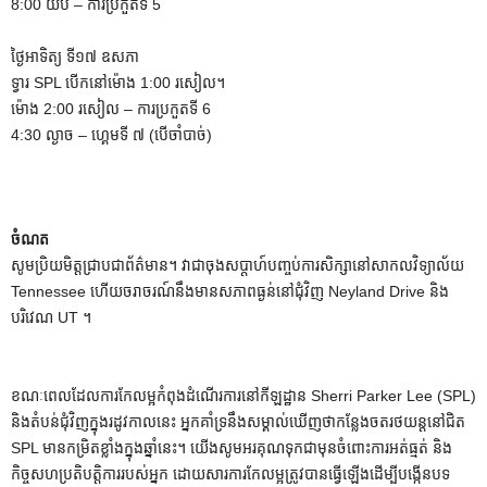
8:00 យប់ – ការប្រកួតទី 5
ថ្ងៃអាទិត្យ ទី១៧ ឧសភា
ទ្វារ SPL បើកនៅម៉ោង 1:00 រសៀល។
ម៉ោង 2:00 រសៀល – ការប្រកួតទី 6
4:30 ល្ងាច – ហ្គេមទី ៧ (បើចាំបាច់)
ចំណត
សូមប្រិយមិត្តជ្រាបជាព័ត៌មាន។ វាជាចុងសប្តាហ៍បញ្ចប់ការសិក្សានៅសាកលវិទ្យាល័យ
Tennessee ហើយចរាចរណ៍នឹងមានសភាពធ្ងន់នៅជុំវិញ Neyland Drive និង
បរិវេណ UT ។
ខណៈពេលដែលការកែលម្អកំពុងដំណើរការនៅកីឡដ្ឋាន Sherri Parker Lee (SPL)
និងតំបន់ជុំវិញក្នុងរដូវកាលនេះ អ្នកគាំទ្រនឹងសម្គាល់ឃើញថាកន្លែងចតរថយន្តនៅជិត
SPL មានកម្រិតខ្លាំងក្នុងឆ្នាំនេះ។ យើងសូមអរគុណទុកជាមុនចំពោះការអត់ធ្មត់ និង
កិច្ចសហប្រតិបត្តិការរបស់អ្នក ដោយសារការកែលម្អត្រូវបានធ្វើឡើងដើម្បីបង្កើនបទ