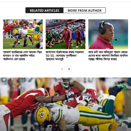
RELATED ARTICLES
MORE FROM AUTHOR
প্যাকার্স ক্যারিয়ারের নেতা আহমান গ্রিন
বার্সেলোনা স্ট্রাইকারের থাকার সম্ভাবনা
মাকে গুলি করে অভিযুক্ত প্রধান কোচের
বলেছেন যে তার প্রাথমিক পর্যায়ে
50-50, খেলোয়াড় পুনর্নবীকরণ
ছেলের জন্য আদালত বিলম্বিত মানসিক
পারকিনসন রোগ রয়েছে
প্রস্তাবে অসন্তুষ্ট
স্বাস্থ্য পরীক্ষায় বিলম্ব করেছে