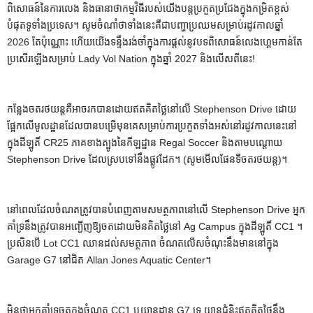
ពិសោធន៍នៃការលេង និងធានាថាកម្មវិធីរបស់យើងបន្តប្រកួតប្រជែងក្នុងកម្រិតខ្ពស់
បំផុតទូទាំងប្រទេស។ សូមចំណាំថាទាំងនេះគឺជាបញ្ហាប្រឈមសម្រាប់រដូវកាលឆ្នាំ
2026 តែប៉ុណ្ណោះ ហើយយើងទន្ទឹងរង់ចាំក្នុងការផ្តល់នូវបទពិសោធន៍លេងហ្គេមកាន់តែ
ប្រសើរឡើងសម្រាប់ Lady Vol Nation ក្នុងឆ្នាំ 2027 និងលើសពីនេះ!
កន្លែងចតរថយន្តគឺអាចរកបានដោយឥតគិតថ្លៃនៅលើ Stephenson Drive ដោយ
ផ្អែកលើមូលដ្ឋានដែលបានបម្រើមុនគេសម្រាប់ការប្រកួតទាំងអស់នៅរដូវកាលនេះនៅ
ក្នុងដីឡូតិ៍ CR25 ភាគខាងត្បូងនៃកីឡដ្ឋាន Regal Soccer និងតាមបណ្តោយ
Stephenson Drive ដែលស្របទៅនឹងផ្លូវដែក។ (សូមមើលផែនទីចតរថយន្ត)។
នៅពេលដែលចំណតត្រូវបានបំពេញតាមសមត្ថភាពនៅលើ Stephenson Drive អ្នក
គាំទ្រនឹងត្រូវបានអញ្ជើញឱ្យចតដោយមិនគិតថ្លៃនៅ Ag Campus ក្នុងដីឡូតិ៍ CC1 ។
ប្រសិនបើ Lot CC1 ឈានដល់សមត្ថភាព ចំណតលើសចំណុះនឹងមាននៅក្នុង
Garage G7 នៅជិត Allan Jones Aquatic Center។
មិនថាអ្នកគាំទ្រចតក្នុងចំណត CC1 ឬយានដ្ឋាន G7 ទេ យានជំនិះឥតគិតថ្លៃនឹង