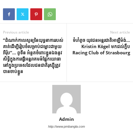
Previous article
Next article
“ដំណាក់កាលសូន្យនៃយុទ្ធនាការរបស់
ទំហំតូច យុវជនអន្តរជាតិអាឡឺម៉ង់…
គាត់ដើម្បីរៀបចំសម្រាប់ជម្លោះជាមួយ
Kristin Kögel មកដល់ក្លឹប
អឺរ៉ុប”… ពូទីន អំនួតចំពោះខ្លួនឯងនូវ
Racing Club of Strasbourg
សិទ្ធិក្នុងការធ្វើអន្តរាគមន៍ផ្នែកយោធា
នៅក្នុងប្រទេសដែលជនជាតិរុស្ស៊ីត្រូវ
បានចាប់ខ្លួន
Admin
http://www.pmbangla.com