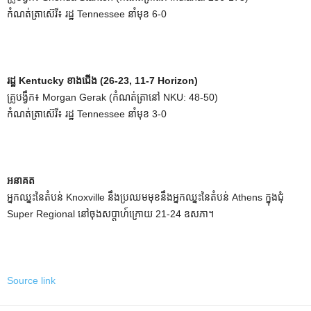
កំណត់ត្រាស៊េរី៖ រដ្ឋ Tennessee នាំមុខ 6-0
រដ្ឋ Kentucky ខាងជើង (26-23, 11-7 Horizon)
គ្រូបង្វឹក៖ Morgan Gerak (កំណត់ត្រានៅ NKU: 48-50)
កំណត់ត្រាស៊េរី៖ រដ្ឋ Tennessee នាំមុខ 3-0
អនាគត
អ្នកឈ្នះនៃតំបន់ Knoxville នឹងប្រឈមមុខនឹងអ្នកឈ្នះនៃតំបន់ Athens ក្នុងជុំ
Super Regional នៅចុងសប្តាហ៍ក្រោយ 21-24 ឧសភា។
Source link