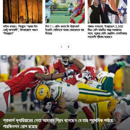
লাইভ ফায়ার। গিরোন্ডে “প্রথম দিন
লিগ 1। রেসিং ক্লাব ডি স্ট্রাসবার্গ
গাজায় গণহত্যা: ইস্রায়েলে 2,500
একটু আশাবাদী”, বিসকারোসে আগুন
ইয়োনি গোমিসকে আবার বেভারেনকে ধার
টিরও বেশি ভারতীয় অস্ত্র সরবরাহের
“নিয়ন্ত্রনে”
দিয়েছে
সাথে, নরেন্দ্র মোদি বেঞ্জামিন নেতানিয়াহুর
সহযোগী স্বীকার করেছেন
প্যাকার্স ক্যারিয়ারের নেতা আহমান গ্রিন বলেছেন যে তার প্রাথমিক পর্যায়ে
পারকিনসন রোগ রয়েছে