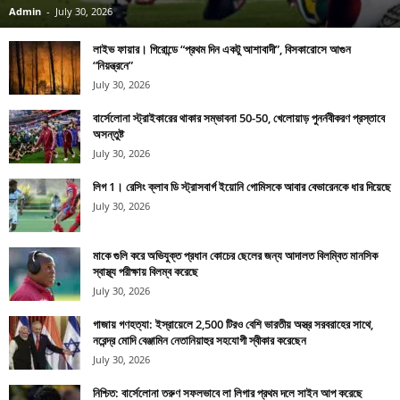
Admin
-
July 30, 2026
লাইভ ফায়ার। গিরোন্ডে “প্রথম দিন একটু আশাবাদী”, বিসকারোসে আগুন
“নিয়ন্ত্রনে”
July 30, 2026
বার্সেলোনা স্ট্রাইকারের থাকার সম্ভাবনা 50-50, খেলোয়াড় পুনর্নবীকরণ প্রস্তাবে
অসন্তুষ্ট
July 30, 2026
লিগ 1। রেসিং ক্লাব ডি স্ট্রাসবার্গ ইয়োনি গোমিসকে আবার বেভারেনকে ধার দিয়েছে
July 30, 2026
মাকে গুলি করে অভিযুক্ত প্রধান কোচের ছেলের জন্য আদালত বিলম্বিত মানসিক
স্বাস্থ্য পরীক্ষায় বিলম্ব করেছে
July 30, 2026
গাজায় গণহত্যা: ইস্রায়েলে 2,500 টিরও বেশি ভারতীয় অস্ত্র সরবরাহের সাথে,
নরেন্দ্র মোদি বেঞ্জামিন নেতানিয়াহুর সহযোগী স্বীকার করেছেন
July 30, 2026
নিশ্চিত: বার্সেলোনা তরুণ সফলভাবে লা লিগার প্রথম দলে সাইন আপ করেছে