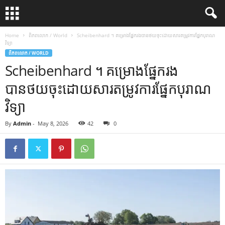
Home
ពិភពលោក / World
Scheibenhard ។ គម្រោងផ្នែករងបានថយចុះដោយសារតម្រូវការផ្នែកបុរាណ
វិទ្យា
ពិភពលោក / WORLD
Scheibenhard ។ គម្រោងផ្នែករង
បានថយចុះដោយសារតម្រូវការផ្នែកបុរាណ
វិទ្យា
By
Admin
-
May 8, 2026
42
0