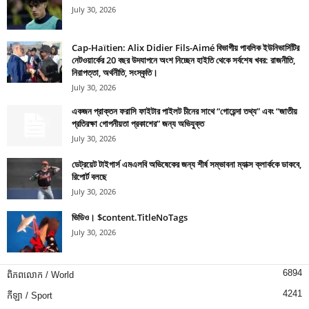
July 30, 2026
Cap-Haïtien: Alix Didier Fils-Aimé বিভাগীয় পাবলিক ইউনিভার্সিটির
নেটওয়ার্কের 20 বছর উদযাপনে অংশ নিচ্ছেন হাইতি থেকে সর্বশেষ খবর: রাজনীতি,
নিরাপত্তা, অর্থনীতি, সংস্কৃতি।
July 30, 2026
একজন প্রাক্তন ফরাসি ফাইটার পাইলট চীনের সাথে “গোয়েন্দা তথ্য” এবং “জাতীয়
প্রতিরক্ষা গোপনীয়তা প্রকাশের” জন্য অভিযুক্ত
July 30, 2026
ডেট্রয়েট টাইগার্স এমএলবি অভিষেকের জন্য শীর্ষ সম্ভাবনা ম্যাক্স ক্লার্ককে ডাকবে,
রিপোর্ট বলছে
July 30, 2026
ভিডিও। $content.TitleNoTags
July 30, 2026
6894
ពិភពលោក / World
4241
កីឡា / Sport