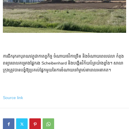
ការជីករុករកបុរាណវត្ថុជាកាតព្វកិច្ច ចំណាយថវិកាច្រើន និងចំណាយពេលវេលា កំពុង
ពន្យារពេលគម្រោងផ្នែករង Scheibenhard និងបង្កើនវិក័យប័ត្រយ៉ាងខ្លាំង។ សាលា
ក្រុងត្រូវបានបង្ខំឱ្យប្រគល់ផ្នែកមួយនៃការចំណាយទៅម្ចាស់នាពេលអនាគត។
Source link