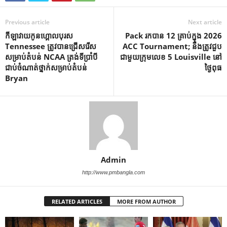
Previous article
Next article
កីឡាវាយកូនហ្គោលបុរស
Pack រកបាន 12 គ្រាប់ក្នុង 2026
Tennessee ត្រូវបានជ្រើសរើស
ACC Tournament; នឹងត្រូវជួប
សម្រាប់តំបន់ NCAA ត្រង់ទីប្រាំបី
ជាមួយក្រុមលេខ 5 Louisville នៅ
ជាប់ចំណាត់ថ្នាក់សម្រាប់តំបន់
ថ្ងៃពុធ
Bryan
Admin
http://www.pmbangla.com
RELATED ARTICLES
MORE FROM AUTHOR