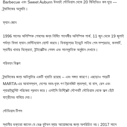
Barbecue এবং Sweet Auburn উভয়ই স্টেডিয়াম থেকে 20 মিনিটেরও কম দূরে —
ট্র্যাফিকের অনুমতি।
ফ্যান জোন
1996 সালের অলিম্পিক গেমসের জন্য নির্মিত শতবর্ষীয় অলিম্পিক পার্ক, 11 জুন থেকে 19 জুলাই
পর্যন্ত ফিফা ফ্যান ফেস্টিভ্যাল হোস্ট করবে। বিনামূল্যের ইভেন্টে লাইভ গেম সম্প্রচার, কনসার্ট,
স্থানীয় খাবার বিক্রেতা, ইন্টারেক্টিভ গেমস এবং সাংস্কৃতিক অনুষ্ঠান দেখাবে।
পরিবহন বিকল্প
ট্র্যাফিকের জন্য আটলান্টার একটি খ্যাতি রয়েছে – এবং সঙ্গত কারণে। এছাড়াও শহরটি
MARTA-এর আবাসস্থল, দেশের নবম-বৃহৎ গণ ট্রানজিট ব্যবস্থা, যা বাস, রেল এবং
প্যারাট্রান্সিট পরিষেবা প্রদান করে। এসইসি ডিস্ট্রিক্ট স্টেশনটি স্টেডিয়াম থেকে অল্প হেঁটে
যাত্রীদের নামিয়ে দেয়।
স্টেডিয়াম টিপস
স্থানীয় ভক্তরা জানেন যে বেঞ্জ ফুটবল ম্যাচ আয়োজনের জন্য অপরিচিত নয়। 2017 সালে