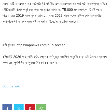
খোলা, এটি এমএলএস-এর আটলান্টা ইউনাইটেড এবং এনএফএল-এর আটলান্টা ফ্যালকন্সের বাড়ি।
স্টেডিয়ামটি বিশেষ অনুষ্ঠানের জন্য প্রসারিত আসন সহ 75,000 জন লোককে মিটমাট করতে
পারে। বেঞ্জ 2019 সালে সুপার বোল LIII এবং 2025 সালে কলেজ ফুটবল প্লেঅফ জাতীয়
চ্যাম্পিয়নশিপ সহ বেশ কয়েকটি বড় ক্রীড়া ইভেন্টের আয়োজন করেছে।
___
এপি ফুটবল: https://apnews.com/hub/soccer
কপিরাইট 2026 অ্যাসোসিয়েটেড প্রেস। সর্বস্বত্ব সংরক্ষিত অনুমতি ছাড়া এই উপাদান প্রকাশ,
সম্প্রচার, পুনর্লিখিত বা পুনরায় বিতরণ করা যাবে না।
Source link