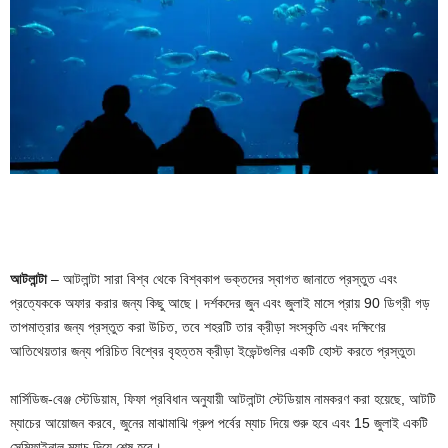
আটলান্টা
– আটলান্টা সারা বিশ্ব থেকে বিশ্বকাপ ভক্তদের স্বাগত জানাতে প্রস্তুত এবং
প্রত্যেককে অফার করার জন্য কিছু আছে। দর্শকদের জুন এবং জুলাই মাসে প্রায় 90 ডিগ্রী গড়
তাপমাত্রার জন্য প্রস্তুত করা উচিত, তবে শহরটি তার ক্রীড়া সংস্কৃতি এবং দক্ষিণের
আতিথেয়তার জন্য পরিচিত বিশ্বের বৃহত্তম ক্রীড়া ইভেন্টগুলির একটি হোস্ট করতে প্রস্তুত৷
মার্সিডিজ-বেঞ্জ স্টেডিয়াম, ফিফা প্রবিধান অনুযায়ী আটলান্টা স্টেডিয়াম নামকরণ করা হয়েছে, আটটি
ম্যাচের আয়োজন করবে, জুনের মাঝামাঝি গ্রুপ পর্বের ম্যাচ দিয়ে শুরু হবে এবং 15 জুলাই একটি
সেমিফাইনাল ম্যাচ দিয়ে শেষ হবে।