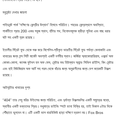
মনুমেন্ট/ দেখার জায়গা
পাইডমন্ট পার্ক “দক্ষিণের কেন্দ্রীয় উদ্যান” হিসাবে পরিচিত। শহরের কেন্দ্রস্থলে অবস্থিত,
পার্কটিতে প্রায় 200 একর সবুজ স্থান, হাঁটার পথ, বিনোদনমূলক ক্রীড়া সুবিধা এবং মাছ ধরার
ঘাট সহ একটি হ্রদ রয়েছে।
ইতালীয় স্ট্রিট ফুড থেকে শুরু করে মিশেলিন-স্বীকৃত ভারতীয় স্ট্রিট ফুড পর্যন্ত কেনাকাটা এবং
খাবারের জন্য পন্স সিটি মার্কেট অবশ্যই একটি দর্শনীয় স্থান। জর্জিয়া অ্যাকোয়ারিয়াম, ওয়ার্ল্ড অফ
কোকা-কোলা, কলেজ ফুটবল হল অফ ফেম, সেন্টার ফর হিউম্যান অ্যান্ড সিভিল রাইটস, কিং সেন্টার
এবং হাই মিউজিয়াম অফ আর্ট সহ গরম থেকে বাঁচার জন্য অনুরাগীদের জন্য বেশ কয়েকটি বিকল্প
রয়েছে।
আটলান্টার খাবারের দৃশ্য
“404” তার লেবু মরিচ উইংসের জন্য পরিচিত, এবং দুর্দান্ত বিকল্পগুলির একটি সমুদ্রের মধ্যে,
স্থানীয় একটি ভক্তদের প্রিয়। শুধুমাত্র ডাইনিং স্পটে ডানা বিক্রি হয়, তাই বিকাল ৫টার দিকে
পৌঁছাতে ভুলবেন না। এটি একটি ভাল বারবিকিউ ছাড়া দক্ষিণে ভ্রমণ নয়। Fox Bros