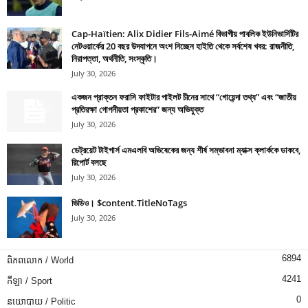
Cap-Haïtien: Alix Didier Fils-Aimé বিভাগীয় পাবলিক ইউনিভার্সিটির
নেটওয়ার্কের 20 বছর উদযাপনে অংশ নিচ্ছেন হাইতি থেকে সর্বশেষ খবর: রাজনীতি,
নিরাপত্তা, অর্থনীতি, সংস্কৃতি।
July 30, 2026
একজন প্রাক্তন ফরাসি ফাইটার পাইলট চীনের সাথে “গোয়েন্দা তথ্য” এবং “জাতীয়
প্রতিরক্ষা গোপনীয়তা প্রকাশের” জন্য অভিযুক্ত
July 30, 2026
ডেট্রয়েট টাইগার্স এমএলবি অভিষেকের জন্য শীর্ষ সম্ভাবনা ম্যাক্স ক্লার্ককে ডাকবে,
রিপোর্ট বলছে
July 30, 2026
ভিডিও। $content.TitleNoTags
July 30, 2026
6894
ពិភពលោក / World
4241
កីឡា / Sport
0
នយោបាយ / Politic