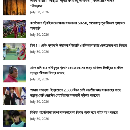
লাইভ ফায়ার। গিরোন্ডে “প্রথম দিন একটু আশাবাদী”, বিসকারোসে আগুন
“নিয়ন্ত্রনে”
July 30, 2026
বার্সেলোনা স্ট্রাইকারের থাকার সম্ভাবনা 50-50, খেলোয়াড় পুনর্নবীকরণ প্রস্তাবে
অসন্তুষ্ট
July 30, 2026
লিগ 1। রেসিং ক্লাব ডি স্ট্রাসবার্গ ইয়োনি গোমিসকে আবার বেভারেনকে ধার দিয়েছে
July 30, 2026
মাকে গুলি করে অভিযুক্ত প্রধান কোচের ছেলের জন্য আদালত বিলম্বিত মানসিক
স্বাস্থ্য পরীক্ষায় বিলম্ব করেছে
July 30, 2026
গাজায় গণহত্যা: ইস্রায়েলে 2,500 টিরও বেশি ভারতীয় অস্ত্র সরবরাহের সাথে,
নরেন্দ্র মোদি বেঞ্জামিন নেতানিয়াহুর সহযোগী স্বীকার করেছেন
July 30, 2026
নিশ্চিত: বার্সেলোনা তরুণ সফলভাবে লা লিগার প্রথম দলে সাইন আপ করেছে
July 30, 2026