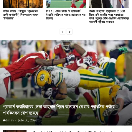
লাইভ ফায়ার। গিরোন্ডে “প্রথম দিন
লিগ 1। রেসিং ক্লাব ডি স্ট্রাসবার্গ
গাজায় গণহত্যা: ইস্রায়েলে 2,500
একটু আশাবাদী”, বিসকারোসে আগুন
ইয়োনি গোমিসকে আবার বেভারেনকে ধার
টিরও বেশি ভারতীয় অস্ত্র সরবরাহের
“নিয়ন্ত্রনে”
দিয়েছে
সাথে, নরেন্দ্র মোদি বেঞ্জামিন নেতানিয়াহুর
সহযোগী স্বীকার করেছেন
প্যাকার্স ক্যারিয়ারের নেতা আহমান গ্রিন বলেছেন যে তার প্রাথমিক পর্যায়ে
পারকিনসন রোগ রয়েছে
Admin
-
July 30, 2026