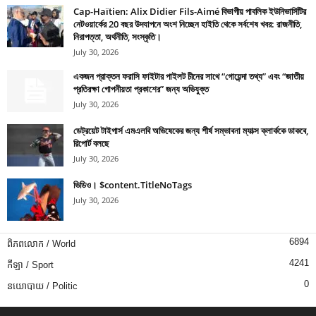
Cap-Haïtien: Alix Didier Fils-Aimé বিভাগীয় পাবলিক ইউনিভার্সিটির
নেটওয়ার্কের 20 বছর উদযাপনে অংশ নিচ্ছেন হাইতি থেকে সর্বশেষ খবর: রাজনীতি,
নিরাপত্তা, অর্থনীতি, সংস্কৃতি।
July 30, 2026
একজন প্রাক্তন ফরাসি ফাইটার পাইলট চীনের সাথে “গোয়েন্দা তথ্য” এবং “জাতীয়
প্রতিরক্ষা গোপনীয়তা প্রকাশের” জন্য অভিযুক্ত
July 30, 2026
ডেট্রয়েট টাইগার্স এমএলবি অভিষেকের জন্য শীর্ষ সম্ভাবনা ম্যাক্স ক্লার্ককে ডাকবে,
রিপোর্ট বলছে
July 30, 2026
ভিডিও। $content.TitleNoTags
July 30, 2026
6894
ពិភពលោក / World
4241
កីឡា / Sport
0
នយោបាយ / Politic