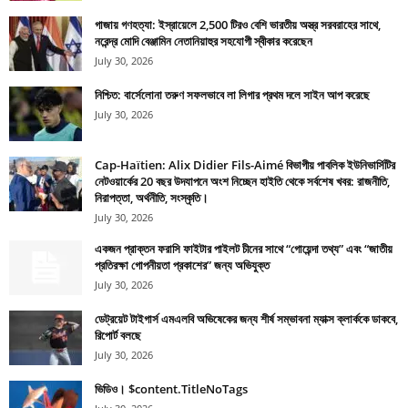
গাজায় গণহত্যা: ইস্রায়েলে 2,500 টিরও বেশি ভারতীয় অস্ত্র সরবরাহের সাথে,
নরেন্দ্র মোদি বেঞ্জামিন নেতানিয়াহুর সহযোগী স্বীকার করেছেন
July 30, 2026
নিশ্চিত: বার্সেলোনা তরুণ সফলভাবে লা লিগার প্রথম দলে সাইন আপ করেছে
July 30, 2026
Cap-Haïtien: Alix Didier Fils-Aimé বিভাগীয় পাবলিক ইউনিভার্সিটির
নেটওয়ার্কের 20 বছর উদযাপনে অংশ নিচ্ছেন হাইতি থেকে সর্বশেষ খবর: রাজনীতি,
নিরাপত্তা, অর্থনীতি, সংস্কৃতি।
July 30, 2026
একজন প্রাক্তন ফরাসি ফাইটার পাইলট চীনের সাথে “গোয়েন্দা তথ্য” এবং “জাতীয়
প্রতিরক্ষা গোপনীয়তা প্রকাশের” জন্য অভিযুক্ত
July 30, 2026
ডেট্রয়েট টাইগার্স এমএলবি অভিষেকের জন্য শীর্ষ সম্ভাবনা ম্যাক্স ক্লার্ককে ডাকবে,
রিপোর্ট বলছে
July 30, 2026
ভিডিও। $content.TitleNoTags