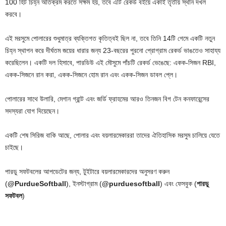
100 হিট চিহ্ন অতিক্রম করতে সক্ষম হয়, তবে এটি রেকর্ড বইয়ে একাই তৃতীয় স্থান দখল
করবে।
এই মরসুমে পোলারের শুধুমাত্র ব্যক্তিগত কৃতিত্বই ছিল না, তবে তিনি 14টি গেমে একটি নতুন
চিহ্ন স্থাপন করে দীর্ঘতম জয়ের ধারার জন্য 23-বছরের পুরনো প্রোগ্রাম রেকর্ড ভাঙতেও সাহায্য
করেছিলেন। একটি দল হিসাবে, পারডিউ এই মৌসুমে পাঁচটি রেকর্ড ভেঙেছে: একক-সিজন RBI,
একক-সিজনে রান করা, একক-সিজনে হোম রান এবং একক-সিজন ডাবল প্লে।
পোলারের সাথে উলারি, মেগান গ্রান্ট এবং জর্ডি ফ্রাহমের আরও তিনজন বিগ টেন কনফারেন্সের
সদস্যরা যোগ দিয়েছেন।
একটি শেষ সিরিজ বাকি আছে, পোলার এবং বয়লারমেকাররা তাদের ঐতিহাসিক মরসুম চালিয়ে যেতে
চাইছে।
পারডু সফটবলের আপডেটের জন্য, টুইটারে বয়লারমেকারদের অনুসরণ করুন
(
@PurdueSoftball
), ইনস্টাগ্রাম (
@purduesoftball
) এবং ফেসবুক (
পারডু
সফটবল
)