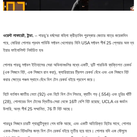
ওয়েস্ট লাফায়েট, ইন্ডা.
– পারডু’র বর্ষসেরা মহিলা ক্রীড়াবিদ পুরস্কার জেতার মাত্র কয়েকদিন
পরে, মোরিয়া পোলার প্রথম পার্ডিউ সফ্টবল খেলোয়াড় যিনি USA সফ্টবল শীর্ষ 25 প্লেয়ার অফ দ্য
ইয়ার ফাইনালিস্ট নির্বাচিত হন৷
পোলার পারডু সফ্টবল ইতিহাসের সেরা অভিযানগুলির মধ্যে একটি, দুটি পারডিউ ব্যক্তিগত রেকর্ড
(এক সিজনে হিট, এক সিজনে রান করা), ক্যারিয়ারের ট্রিপল রেকর্ড বেঁধে এবং এক সিজনে হিট
করার ক্ষেত্রে পঞ্চম স্থানে বেঁধে বিগ টেন রেকর্ড বইয়ে প্রবেশ করে।
হিটে বর্তমান জাতীয় নেতা (92) এবং হিটে বিগ টেন লিডার, ব্যাটিং গড় (.554) এবং চুরির ঘাঁটি
(28), পোলারের বিগ টেনের দ্বিতীয়-সেরা থেকে 16টি বেশি হিট রয়েছে; UCLA এর জর্ডান
উলারি, অন্য শীর্ষ 25 সম্মানিত, 76 টি হিট আছে।
পারডুর সিজনে চারটি গ্যারান্টিযুক্ত গেম বাকি আছে, এবং একটি অতিরিক্ত হিটের সাথে, পোলার
একক-সিজন হিটগুলির জন্য বিগ টেন রেকর্ড বইয়ে তৃতীয় হয়ে যাবে। পোলার যদি এক মৌসুমে