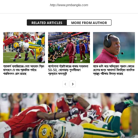
http://www.pmbangla.com
RELATED ARTICLES
MORE FROM AUTHOR
প্যাকার্স ক্যারিয়ারের নেতা আহমান গ্রিন
বার্সেলোনা স্ট্রাইকারের থাকার সম্ভাবনা
মাকে গুলি করে অভিযুক্ত প্রধান কোচের
বলেছেন যে তার প্রাথমিক পর্যায়ে
50-50, খেলোয়াড় পুনর্নবীকরণ
ছেলের জন্য আদালত বিলম্বিত মানসিক
পারকিনসন রোগ রয়েছে
প্রস্তাবে অসন্তুষ্ট
স্বাস্থ্য পরীক্ষায় বিলম্ব করেছে