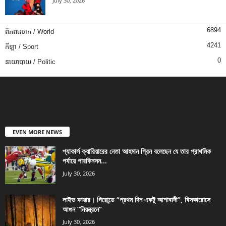
July 30, 2026
6894
ពិភពលោក / World
4241
កីឡា / Sport
0
នយោបាយ / Politic
EVEN MORE NEWS
প্যাকার্স ক্যারিয়ারের নেতা আহমান গ্রিন বলেছেন যে তার প্রাথমিক
পর্যায়ে পারকিনসন...
July 30, 2026
লাইভ ফায়ার। গিরোন্ডে “প্রথম দিন একটু আশাবাদী”, বিসকারোসে
আগুন “নিয়ন্ত্রনে”
July 30, 2026