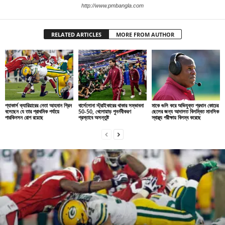
http://www.pmbangla.com
RELATED ARTICLES
MORE FROM AUTHOR
প্যাকার্স ক্যারিয়ারের নেতা আহমান গ্রিন
বার্সেলোনা স্ট্রাইকারের থাকার সম্ভাবনা
মাকে গুলি করে অভিযুক্ত প্রধান কোচের
বলেছেন যে তার প্রাথমিক পর্যায়ে
50-50, খেলোয়াড় পুনর্নবীকরণ
ছেলের জন্য আদালত বিলম্বিত মানসিক
পারকিনসন রোগ রয়েছে
প্রস্তাবে অসন্তুষ্ট
স্বাস্থ্য পরীক্ষায় বিলম্ব করেছে