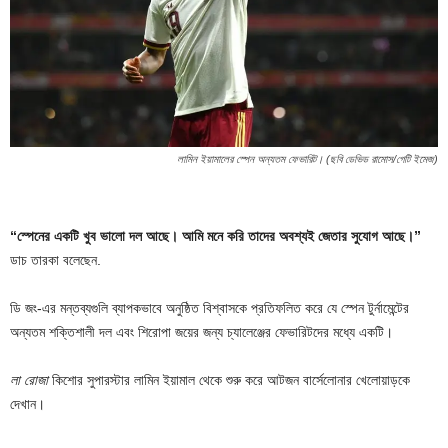
লামিন ইয়ামালের স্পেন অন্যতম ফেভারিট। (ছবি ডেভিড রামোস/গেটি ইমেজ)
“স্পেনের একটি খুব ভালো দল আছে। আমি মনে করি তাদের অবশ্যই জেতার সুযোগ আছে।”
ডাচ তারকা বলেছেন.
ডি জং-এর মন্তব্যগুলি ব্যাপকভাবে অনুষ্ঠিত বিশ্বাসকে প্রতিফলিত করে যে স্পেন টুর্নামেন্টের
অন্যতম শক্তিশালী দল এবং শিরোপা জয়ের জন্য চ্যালেঞ্জের ফেভারিটদের মধ্যে একটি।
লা রোজা
কিশোর সুপারস্টার লামিন ইয়ামাল থেকে শুরু করে আটজন বার্সেলোনার খেলোয়াড়কে
দেখান।