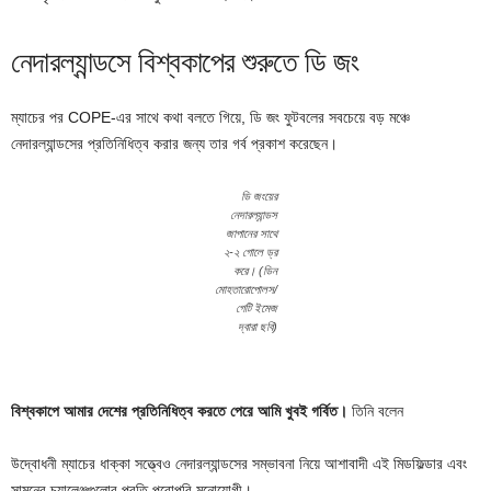
নেদারল্যান্ডসে বিশ্বকাপের শুরুতে ডি জং
ম্যাচের পর COPE-এর সাথে কথা বলতে গিয়ে, ডি জং ফুটবলের সবচেয়ে বড় মঞ্চে
নেদারল্যান্ডসের প্রতিনিধিত্ব করার জন্য তার গর্ব প্রকাশ করেছেন।
ডি জংয়ের
নেদারল্যান্ডস
জাপানের সাথে
২-২ গোলে ড্র
করে। (ডিন
মোহতারোপোলস/
গেটি ইমেজ
দ্বারা ছবি)
বিশ্বকাপে আমার দেশের প্রতিনিধিত্ব করতে পেরে আমি খুবই গর্বিত।
তিনি বলেন
উদ্বোধনী ম্যাচের ধাক্কা সত্ত্বেও নেদারল্যান্ডসের সম্ভাবনা নিয়ে আশাবাদী এই মিডফিল্ডার এবং
সামনের চ্যালেঞ্জগুলোর প্রতি পুরোপুরি মনোযোগী।