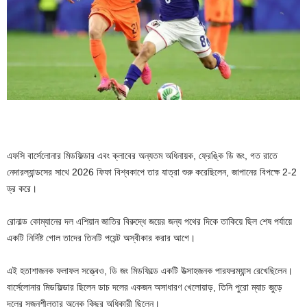
এফসি বার্সেলোনার মিডফিল্ডার এবং ক্লাবের অন্যতম অধিনায়ক, ফ্রেঙ্কি ডি জং, গত রাতে
নেদারল্যান্ডসের সাথে 2026 ফিফা বিশ্বকাপে তার যাত্রা শুরু করেছিলেন, জাপানের বিপক্ষে 2-2
ড্র করে।
রোনাল্ড কোম্যানের দল এশিয়ান জাতির বিরুদ্ধে জয়ের জন্য পথের দিকে তাকিয়ে ছিল শেষ পর্যায়ে
একটি নির্দিষ্ট গোল তাদের তিনটি পয়েন্ট অস্বীকার করার আগে।
এই হতাশাজনক ফলাফল সত্ত্বেও, ডি জং মিডফিল্ডে একটি উত্সাহজনক পারফরম্যান্স রেখেছিলেন।
বার্সেলোনার মিডফিল্ডার ছিলেন ডাচ দলের একজন অসাধারণ খেলোয়াড়, তিনি পুরো ম্যাচ জুড়ে
দলের সৃজনশীলতার অনেক কিছুর অধিকারী ছিলেন।