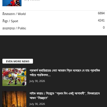
6894
ពិភពលោក / World
4241
កីឡា / Sport
0
នយោបាយ / Politic
EVEN MORE NEWS
প্যাকার্স ক্যারিয়ারের নেতা আহমান গ্রিন বলেছেন যে তার প্রাথমিক
পর্যায়ে পারকিনসন...
July 30, 2026
লাইভ ফায়ার। গিরোন্ডে “প্রথম দিন একটু আশাবাদী”, বিসকারোসে
আগুন “নিয়ন্ত্রনে”
July 30, 2026