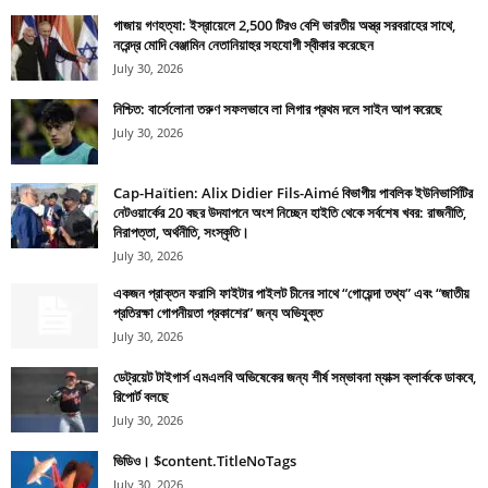
গাজায় গণহত্যা: ইস্রায়েলে 2,500 টিরও বেশি ভারতীয় অস্ত্র সরবরাহের সাথে,
নরেন্দ্র মোদি বেঞ্জামিন নেতানিয়াহুর সহযোগী স্বীকার করেছেন
July 30, 2026
নিশ্চিত: বার্সেলোনা তরুণ সফলভাবে লা লিগার প্রথম দলে সাইন আপ করেছে
July 30, 2026
Cap-Haïtien: Alix Didier Fils-Aimé বিভাগীয় পাবলিক ইউনিভার্সিটির
নেটওয়ার্কের 20 বছর উদযাপনে অংশ নিচ্ছেন হাইতি থেকে সর্বশেষ খবর: রাজনীতি,
নিরাপত্তা, অর্থনীতি, সংস্কৃতি।
July 30, 2026
একজন প্রাক্তন ফরাসি ফাইটার পাইলট চীনের সাথে “গোয়েন্দা তথ্য” এবং “জাতীয়
প্রতিরক্ষা গোপনীয়তা প্রকাশের” জন্য অভিযুক্ত
July 30, 2026
ডেট্রয়েট টাইগার্স এমএলবি অভিষেকের জন্য শীর্ষ সম্ভাবনা ম্যাক্স ক্লার্ককে ডাকবে,
রিপোর্ট বলছে
July 30, 2026
ভিডিও। $content.TitleNoTags
July 30, 2026