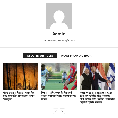
Admin
http://www.pmbangla.com
RELATED ARTICLES
MORE FROM AUTHOR
লাইভ ফায়ার। গিরোন্ডে “প্রথম দিন
লিগ 1। রেসিং ক্লাব ডি স্ট্রাসবার্গ
গাজায় গণহত্যা: ইস্রায়েলে 2,500
একটু আশাবাদী”, বিসকারোসে আগুন
ইয়োনি গোমিসকে আবার বেভারেনকে ধার
টিরও বেশি ভারতীয় অস্ত্র সরবরাহের
“নিয়ন্ত্রনে”
দিয়েছে
সাথে, নরেন্দ্র মোদি বেঞ্জামিন নেতানিয়াহুর
সহযোগী স্বীকার করেছেন