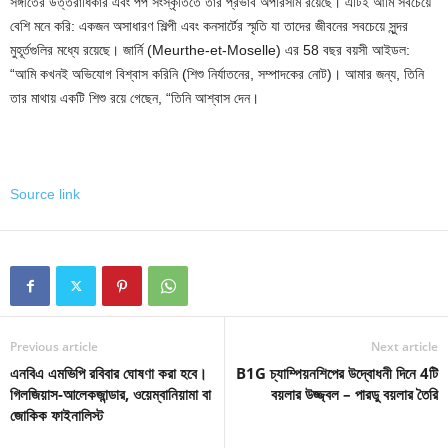
সঙ্গীতের উত্তরাধিকার এবং পপ সংস্কৃতিতে তার প্রভাব অপরিসীম রয়েছে। এটিই আমি সবচেয়ে
বেশি মনে করি: একজন অসাধারণ শিল্পী এবং কনসার্টের স্মৃতি যা তাদের জীবনের সবচেয়ে সুন্দর
মুহূর্তগুলির মধ্যে রয়েছে। জার্নি (Meurthe-et-Moselle) এর 58 বছর বয়সী আইডল:
“আমি কখনই অভিযোগ বিশ্বাস করিনি (শিশু নির্যাতনের, সম্পাদকের নোট)। আমার জন্য, তিনি
তার মাথায় একটি শিশু রয়ে গেছেন, “তিনি আশ্বাস দেন।
Source link
Previous article
Next article
এনবিএ এমভিপি রবিবার ঘোষণা করা হবে।
B1G চ্যাম্পিয়নশিপের উদ্বোধনী দিনে 4টি
গিলজিয়াস-আলেকজান্ডার, ওয়েম্বানিয়ামা বা
বয়লার উজ্জ্বল – পারডু বয়লার তৈরি
জোকিক ফাইনালিস্ট