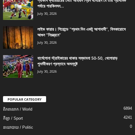
প্যাকার্স ক্যারিয়ারের নেতা আহমান গ্রিন বলেছেন যে তার প্রাথমিক
পর্যায়ে পারকিনসন...
July 30, 2026
লাইভ ফায়ার। গিরোন্ডে “প্রথম দিন একটু আশাবাদী”, বিসকারোসে
আগুন “নিয়ন্ত্রনে”
July 30, 2026
বার্সেলোনা স্ট্রাইকারের থাকার সম্ভাবনা 50-50, খেলোয়াড়
পুনর্নবীকরণ প্রস্তাবে অসন্তুষ্ট
July 30, 2026
POPULAR CATEGORY
6894
ពិភពលោក / World
4241
កីឡា / Sport
0
នយោបាយ / Politic