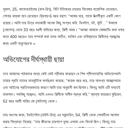
লুকাস, 25, কাফেনহেইমের (বাস-রিন), যিনি ইতিমধ্যে চারবার সিনেমায় বায়োপিক দেখেছেন,
শোনার ধাক্কা মনে রেখেছেন
থ্রিলার
6 বছর বয়সে: “আমার ঘরে, তাকে উত্সর্গীকৃত একটি কোণ
রয়েছে। আমি তার চিত্র বহনকারী অনেক কিছু সংগ্রহ করি: ভিনাইল, বই, মূর্তি…” উকাঙ্গে
(মোসেল) থেকে 33 বছর বয়সী নাদিরের জন্য, শিল্পী অমর। “আমরা আজকে মোজার্টের কথা বলার
মতো 400 বছরেও তার সম্পর্কে কথা বলব৷ অতীত, বর্তমান এবং ভবিষ্যতের শিল্পীদের প্রজন্মের
জন্য একটি অনুপ্রেরণা৷ »
অভিযোগের দীর্ঘস্থায়ী ছায়া
তবে আমাদের পাঠকদের মধ্যে কেউ কেউ স্বীকার করেছেন যে শিশু শ্লীলতাহানির অভিযোগগুলি
তারার প্রতি তাদের ভাবমূর্তিকে কলঙ্কিত করেছে: “কয়েক বছর ধরে, তার অসংখ্য অস্ত্রোপচার
এবং আইনের প্রতিবন্ধকতার কারণে আমি তার অনুরাগী কম ছিলাম। কিন্তু আমি এটি শুনতেই
থাকলাম। সবকিছু সত্ত্বেও, আমি এখনও শিল্পীকে অসীম শ্রদ্ধা করি,” ব্যাখ্যা করেছেন মুরিয়েল,
52 বছর বয়সী সারির মো (মাইনস) থেকে।
তার অংশের জন্য, ইগুইশেইম (হাউট-রিন) এর স্যান্ডরিন, 54, শিল্পী থেকে লোকটিকে আলাদা
করার সিদ্ধান্ত নিয়েছে: “তার জীবনের চারপাশে ধূসর এলাকা এবং বিতর্ক ছিল। কিন্তু তার