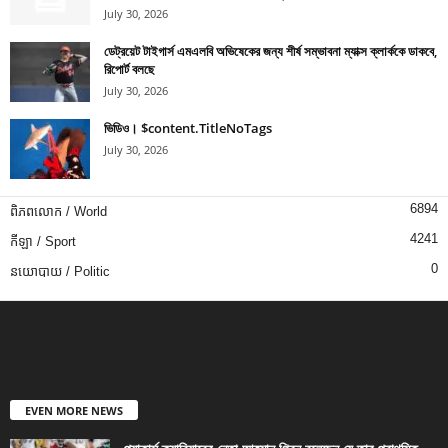
July 30, 2026
ডেট্রয়েট টাইগার্স এমএলবি অভিষেকের জন্য শীর্ষ সম্ভাবনা ম্যাক্স ক্লার্ককে ডাকবে,
রিপোর্ট বলছে
July 30, 2026
ভিডিও। $content.TitleNoTags
July 30, 2026
6894
ពិភពលោក / World
4241
កីឡា / Sport
0
នយោបាយ / Politic
EVEN MORE NEWS