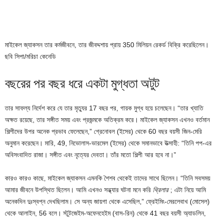
মাইকেল জ্যাকসন তার কর্মজীবনে, তার জীবদ্দশায় প্রায় 350 মিলিয়ন রেকর্ড বিক্রি করেছিলেন।
ছবি সিপা/মরিচা কেনেডি
বছরের পর বছর ধরে একটা মুগ্ধতা অটুট
তার সাফল্য নির্দেশ করে যে তার মৃত্যুর 17 বছর পর, গায়ক মুগ্ধ হয়ে চলেছেন। “তার খ্যাতি
অক্ষত রয়েছে, তার সঙ্গীত সময় এবং প্রজন্মকে অতিক্রম করে। মাইকেল জ্যাকসন এখনও বর্তমান
শিল্পীদের উপর অনেক প্রভাব ফেলেছেন,” গ্রেনোবল (ইসের) থেকে 60 বছর বয়সী জিন-মেরি
অনুমান করেছেন। মারি, 49, নিভোলাস-ভারমেল (ইসের) থেকে সমানভাবে উত্সাহী: “তিনি পপ-এর
অবিসংবাদিত রাজা। সঙ্গীত এবং নৃত্যের দেবতা। তাঁর মতো শিল্পী আর হবে না।”
কারও কারও কাছে, মাইকেল জ্যাকসন এমনকি শৈশব থেকেই তাদের সাথে ছিলেন। “তিনি সবসময়
আমার জীবনে উপস্থিত ছিলেন। আমি এখনও সন্ধ্যার ঘটনা মনে করি
থ্রিলার
; এটা নিয়ে আমি
অনেকদিন দুঃস্বপ্ন দেখছিলাম। সে অন্য জায়গা থেকে এসেছিল,” ফ্রেইমিং-মেরলেবাখ (মোসেল)
থেকে আলাইন, 56 বলে। স্টুটজেইম-অফেনহেইম (বাস-রিন) থেকে 41 বছর বয়সী অ্যাডলিন,