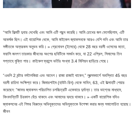
“আমি ফিল্মটি দুবার দেখেছি এবং আমি এটি পছন্দ করেছি। আমি চোখের জল ফেলেছিলাম, এটি
আকর্ষক ছিল। এই বায়োপিক থেকে, আমি মাইকেল জ্যাকসনকে আরও বেশি শুনি এবং আমি তার
সঙ্গীতকে অন্যরকম অনুভব করি। » গ্রেনোবল (ইসেরে) থেকে 28 বছর বয়সী ওসেনের মতো,
ফরাসি জনগণ তারকার জীবনের অংশের ছবিটিকে সমর্থন করে, যা 22 এপ্রিল, সিমাসের তিন
সপ্তাহে মুক্তি পায়।
মাইকেল
ফ্রান্সে ভর্তির সংখ্যা 3.4 মিলিয়ন ছাড়িয়ে গেছে।
“এগুলি 2 ঘন্টার নস্টালজিয়া এবং আবেগ। রাজা রাজাই থাকেন,” লুক্সেমবার্গে অবস্থিত 45 বছর
বয়সী রাচিদা সংক্ষিপ্ত করে। জিমারশাইম (হাউট-রিন) থেকে সাবিন, 63, এই উত্সাহটি শেয়ার
করেছেন: “জাফর জ্যাকসন পরিচালিত চলচ্চিত্রটি একেবারে দুর্দান্ত। তার ভাগ্নের মাধ্যমে,
কিংবদন্তিটি চিরকাল বেঁচে থাকবে এবং আমাদের হৃদয়ে থাকবে। » একটি বায়োপিক যদিও
জ্যাকসনের এই শিশুর বিরুদ্ধে অভিযুক্তদের অভিযুক্তকে উপেক্ষা করার জন্য সমালোচিত হয়েছে।
জীবন