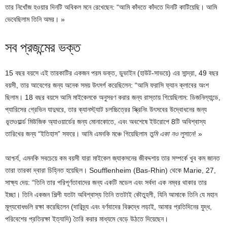
তার নিখোঁজ হওয়ার দিনটি অবিকল মনে রেখেছেন: “আমি কাঁদতে কাঁদতে দিনটি কাটিয়েছি। আমি
ভেবেছিলাম তিনি অমর। »
সব প্রজন্মের ভক্ত
15 বছর বয়সে এই তারকাটির একজন পরম ভক্ত, ডুভাইন (হাউট-সাভয়ে) এর সান্দ্রা, 49 বছর
বয়সী, তার আবেগের জন্য অনেক সময় উৎসর্গ করেছিলেন: “আমি ফরাসি ফ্যান ক্লাবের অংশ
ছিলাম। 18 বছর বয়সে আমি মাইকেলকে অনুসরণ করার জন্য রাস্তায় গিয়েছিলাম: ডিজনিল্যান্ডে,
প্যারিসের গ্রেভিন যাদুঘরে, তার ক্যানস্ট্যাট চলচ্চিত্রের স্ক্রিনিং উৎসবের উদ্বোধনের জন্য
ভূত
ওয়ার্ল্ড মিউজিক অ্যাওয়ার্ডের জন্য মোনাকোতে, এবং অবশেষে ইউরোপে 8টি অবিশ্বাস্য
তারিখের জন্য “ইতিহাস” সফরে। আমি এমনকি মঞ্চে গিয়েছিলাম
তুমি একা নও
লুসানে! »
আশ্চর্য, এমনকি সবচেয়ে কম বয়সী যারা মাইকেল জ্যাকসনের জীবদ্দশায় তার সম্পর্কে খুব কম জানত
তারা তারকা দ্বারা চিহ্নিত হয়েছিল। Soufflenheim (Bas-Rhin) থেকে Marie, 27,
সাক্ষ্য দেয়: “তিনি তার পরিপূর্ণতাবাদের জন্য একটি মডেল এবং সর্বদা এক নম্বর থাকার তার
ইচ্ছা। তিনি একজন শিল্পী যতটা অবিশ্বাস্য তিনি ততটাই কৌতুহলী, যিনি আমাকে তিনি যে মহান
মূল্যবোধগুলি রক্ষা করেছিলেন (দারিদ্র্য এবং বর্ণবাদের বিরুদ্ধে লড়াই, আমার প্রতিদিনের যুদ্ধ,
পরিবেশের প্রতিরক্ষা ইত্যাদি) তৈরি করার মাধ্যমে বেড়ে উঠতে দিয়েছেন।