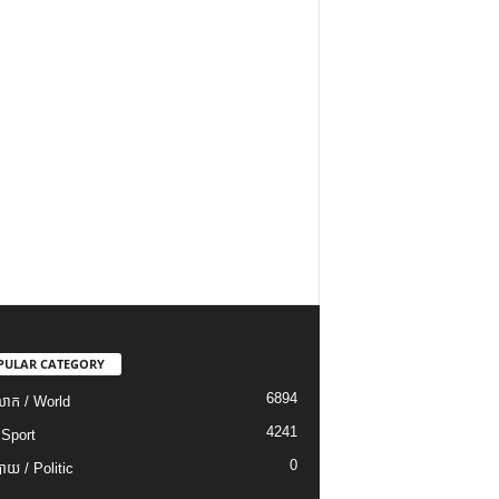
PULAR CATEGORY
6894
ោក / World
4241
 Sport
0
យ / Politic