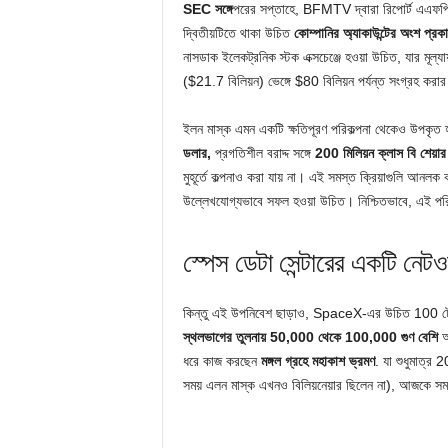
SEC সঙ্গে
পরের সপ্তাহে, BFMTV দ্বারা রিপোর্ট এএফপি থে
দ্বিতীয়টিতে থাকা উচিত
কোম্পানির অ্যাকাউন্টের অংশ প্রক
নাসডাক ইলেকট্রনিক স্টক এক্সচেঞ্জে হওয়া উচিত, যার মূল্যা
($21.7 বিলিয়ন) ভেঙ্গে $80 বিলিয়ন পর্যন্ত সংগ্রহ করার 
ইলন মাস্ক এমন একটি ক্ষতিপূরণ পরিকল্পনা থেকেও উপকৃত হ
ডলার,
প্রগতিশীল বরাদ্দ সঙ্গে
200 মিলিয়ন ক্লাস বি শেয়া
মুহূর্তে কল্পনাও করা যায় না। এই সমস্ত ক্রিয়াগুলি আনলক
উল্লেখযোগ্যভাবে সফল হওয়া উচিত। নিশ্চিতভাবে, এই প
স্পেস ডেটা সেন্টারের একটি নেটওয়
কিন্তু এই উপনিবেশ ছাড়াও, SpaceX-এর উচিত 100 টেরাওয়
স্থলভাগের তুলনায় 50,000 থেকে 100,000 গুণ বেশি
আজ
ধরে কাজ করছেন
মঙ্গল গ্রহে মহাকাশ ভ্রমণ
. যা শুধুমাত্র
সময় এলন মাস্ক এখনও বিলিয়নেয়ার ছিলেন না), আজকে সম