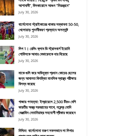
লাইভ ফায়ার। গিরোন্ডে “প্রথম দিন একটু
আশাবাদী”, বিসকারোসে আগুন “নিয়ন্ত্রনে”
July 30, 2026
বার্সেলোনা স্ট্রাইকারের থাকার সম্ভাবনা 50-50,
খেলোয়াড় পুনর্নবীকরণ প্রস্তাবে অসন্তুষ্ট
July 30, 2026
লিগ 1। রেসিং ক্লাব ডি স্ট্রাসবার্গ ইয়োনি
গোমিসকে আবার বেভারেনকে ধার দিয়েছে
July 30, 2026
মাকে গুলি করে অভিযুক্ত প্রধান কোচের ছেলের
জন্য আদালত বিলম্বিত মানসিক স্বাস্থ্য পরীক্ষায়
বিলম্ব করেছে
July 30, 2026
গাজায় গণহত্যা: ইস্রায়েলে 2,500 টিরও বেশি
ভারতীয় অস্ত্র সরবরাহের সাথে, নরেন্দ্র মোদি
বেঞ্জামিন নেতানিয়াহুর সহযোগী স্বীকার করেছেন
July 30, 2026
নিশ্চিত: বার্সেলোনা তরুণ সফলভাবে লা লিগার