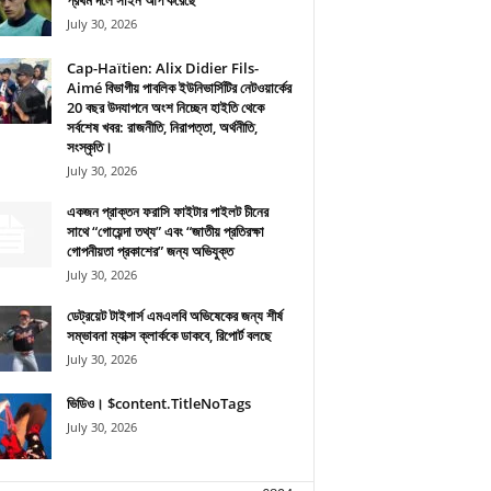
প্রথম দলে সাইন আপ করেছে
July 30, 2026
Cap-Haïtien: Alix Didier Fils-
Aimé বিভাগীয় পাবলিক ইউনিভার্সিটির নেটওয়ার্কের
20 বছর উদযাপনে অংশ নিচ্ছেন হাইতি থেকে
সর্বশেষ খবর: রাজনীতি, নিরাপত্তা, অর্থনীতি,
সংস্কৃতি।
July 30, 2026
একজন প্রাক্তন ফরাসি ফাইটার পাইলট চীনের
সাথে “গোয়েন্দা তথ্য” এবং “জাতীয় প্রতিরক্ষা
গোপনীয়তা প্রকাশের” জন্য অভিযুক্ত
July 30, 2026
ডেট্রয়েট টাইগার্স এমএলবি অভিষেকের জন্য শীর্ষ
সম্ভাবনা ম্যাক্স ক্লার্ককে ডাকবে, রিপোর্ট বলছে
July 30, 2026
ভিডিও। $content.TitleNoTags
July 30, 2026