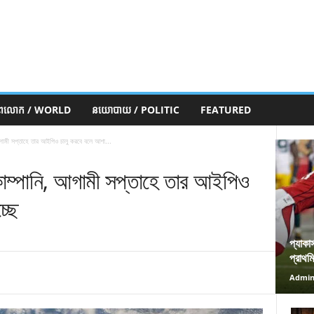
ភពលោក / WORLD
នយោបាយ / POLITIC
FEATURED
আগামী সপ্তাহে তার আইপিও চালু করবে বলে আশা...
কোম্পানি, আগামী সপ্তাহে তার আইপিও
্ছে
প্যাকা
প্রাথম
Admi