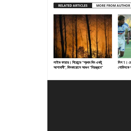
RELATED ARTICLES
MORE FROM AUTHOR
লাইভ ফায়ার। গিরোন্ডে “প্রথম দিন একটু
লিগ 1। রেসি
আশাবাদী”, বিসকারোসে আগুন “নিয়ন্ত্রনে”
গোমিসকে আ