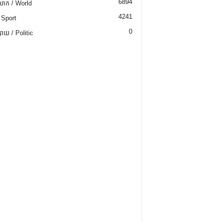
6894
ោក / World
4241
 Sport
0
យ / Politic