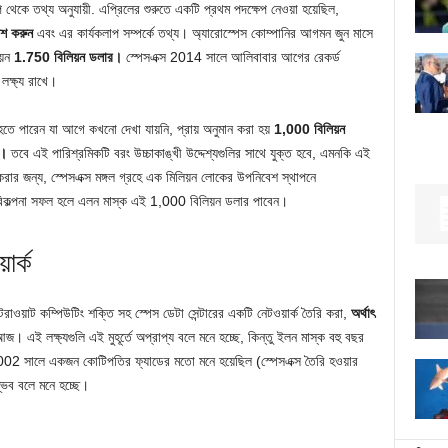
কে তথ্য অনুযায়ী. এপ্রিলের শুরুতে একটি প্রথম পদক্ষেপ নেওয়া হয়েছিল,
াশ করুন
এবং এর কার্যকলাপ সম্পর্কে তথ্য। অ্যারোস্পেস কোম্পানির আগমন জুন মাসে
য়ন
1.750 বিলিয়ন ডলার।
স্পেসএক্স 2014 সালে আলিবাবার আগের রেকর্ড
লক্ষ্য রাখে।
তে পারেন যা আগে কখনো দেখা যায়নি, প্রায় অনুমান করা হয়
1,000 বিলিয়ন
র।
তবে এই পারিশ্রমিকটি বরং উচ্চাকাঙ্খী উদ্দেশ্যগুলির সাথে যুক্ত হবে, এমনকি এই
 করার জন্য, স্পেসএক্স মঙ্গল গ্রহে এক মিলিয়ন লোকের উপনিবেশ স্থাপনে
রিকল্পনা সফল হলে এলন মাস্ক এই 1,000 বিলিয়ন ডলার পাবেন।
ার্ক
াট কম্পিউটিং শক্তি সহ স্পেস ডেটা সেন্টারের একটি নেটওয়ার্ক তৈরি করা,
অর্থাৎ
। এই লক্ষ্যগুলি এই মুহূর্তে অপ্রাপ্য বলে মনে হচ্ছে, কিন্তু ইলন মাস্ক বহু বছর
 2002 সালে একজন কোটিপতির ফ্যাডের মতো মনে হয়েছিল (স্পেসএক্স তৈরি হওয়ার
্ভব বলে মনে হচ্ছে।