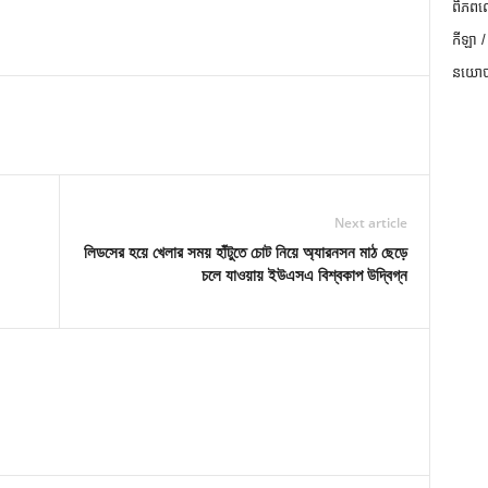
ពិភពល
កីឡា /
នយោបា
Next article
লিডসের হয়ে খেলার সময় হাঁটুতে চোট নিয়ে অ্যারনসন মাঠ ছেড়ে
চলে যাওয়ায় ইউএসএ বিশ্বকাপ উদ্বিগ্ন