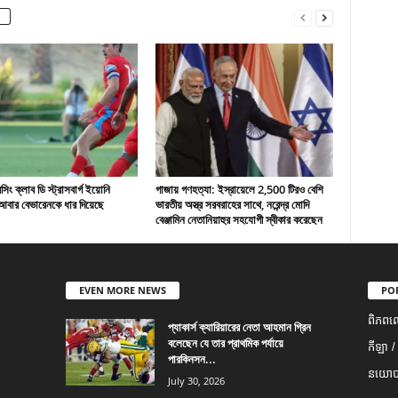
ং ক্লাব ডি স্ট্রাসবার্গ ইয়োনি
গাজায় গণহত্যা: ইস্রায়েলে 2,500 টিরও বেশি
বার বেভারেনকে ধার দিয়েছে
ভারতীয় অস্ত্র সরবরাহের সাথে, নরেন্দ্র মোদি
বেঞ্জামিন নেতানিয়াহুর সহযোগী স্বীকার করেছেন
EVEN MORE NEWS
PO
ពិភពល
প্যাকার্স ক্যারিয়ারের নেতা আহমান গ্রিন
বলেছেন যে তার প্রাথমিক পর্যায়ে
កីឡា /
পারকিনসন...
នយោបា
July 30, 2026