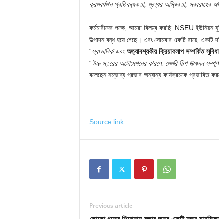
ক্রমবর্ধমান প্রতিবন্ধকতা, মূল্যের অস্থিরতা, সরবরাহের অনি
কর্মচারীদের পক্ষে, আমরা বিলম্ব করছি: NSEU ইউনিয়ন যুক্ত
উত্পাদন বন্ধ হয়ে গেছে। এবং সোমবার একটি রায়ে, একটি দ
“
স্বাভাবিক
“এবং
অত্যাবশ্যকীয় ক্রিয়াকলাপ সম্পর্কিত সুবি
“
উচ্চ স্তরের অটোমেশনের কারণে, মেমরি চিপ উত্পাদন সম্পূর্
বলেছেন সম্ভাব্য প্রভাব অন্যান্য কার্যক্রমকে প্রভাবিত ক
Source link
Previous article
কোকো গফের শিরোনাম রক্ষার জন্য একটি নতুন মানসিক