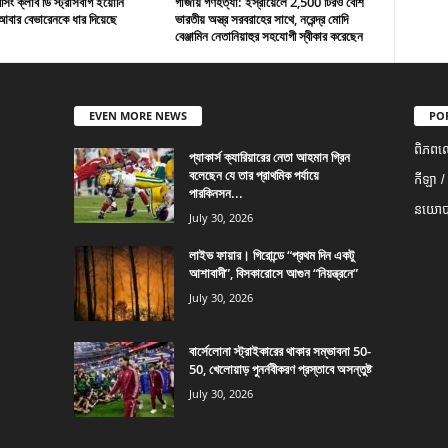
ং ক্লাব ডি স্ট্রাসবার্গ ইয়োনি
গাজায় গণহত্যা: ইস্রায়েলে 2,500 টিরও বেশি
বার বেভারেনকে ধার দিয়েছে
ভারতীয় অস্ত্র সরবরাহের সাথে, নরেন্দ্র মোদি
বেঞ্জামিন নেতানিয়াহুর সহযোগী স্বীকার করেছেন
EVEN MORE NEWS
PO
ពិភពល
প্যাকার্স ক্যারিয়ারের নেতা আহমান গ্রিন
বলেছেন যে তার প্রাথমিক পর্যায়ে
កីឡា /
পারকিনসন...
នយោបា
July 30, 2026
লাইভ ফায়ার। গিরোন্ডে “প্রথম দিন একটু
আশাবাদী”, বিসকারোসে আগুন “নিয়ন্ত্রনে”
July 30, 2026
বার্সেলোনা স্ট্রাইকারের থাকার সম্ভাবনা 50-
50, খেলোয়াড় পুনর্নবীকরণ প্রস্তাবে অসন্তুষ্ট
July 30, 2026