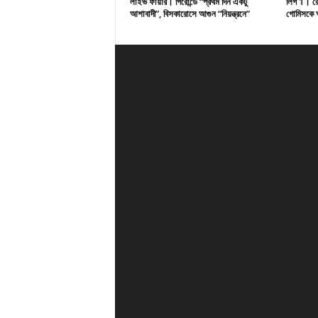
লাইভ ফায়ার। গিরোন্ডে “প্রথম দিন একটু
লিগ 1। রেসি
আশাবাদী”, বিসকারোসে আগুন “নিয়ন্ত্রনে”
গোমিসকে আ