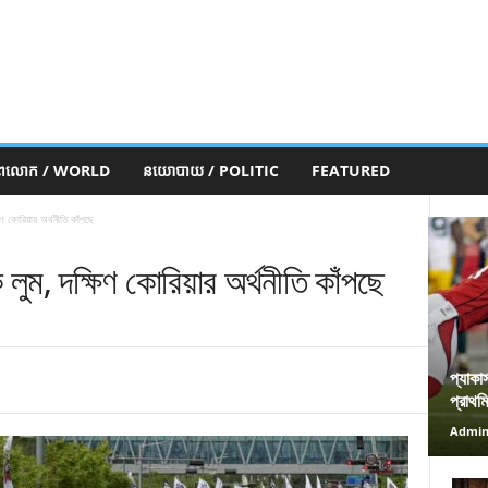
ភពលោក / WORLD
នយោបាយ / POLITIC
FEATURED
িণ কোরিয়ার অর্থনীতি কাঁপছে
 লুম, দক্ষিণ কোরিয়ার অর্থনীতি কাঁপছে
প্যাকা
প্রাথম
Admi