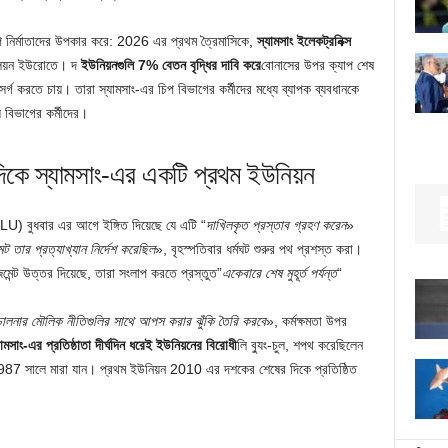
 চিপ নির্মাতাদের উপকার করে: 2026 এর প্রথম ত্রৈমাসিকে,
স্যামসাং ইলেকট্রনিক্স
িয়ন ইউরোতে। দ
ইউনিয়নগুলি 7% বেতন বৃদ্ধির দাবি করে
বোনাসের উপর ক্যাপ শেষ
গ করতে চায়। তারা স্যামসাং-এর চিপ বিভাগের কর্মীদের মধ্যে ব্যাপক ব্যবধানকে
য বিভাগের কর্মীদের।
দিকে স্যামসাং-এর একটি প্রথম ইউনিয়ন
ELU) বুধবার এর আগে ইঙ্গিত দিয়েছে যে এটি “
দাখিলকৃত প্রস্তাব গ্রহণ করেন
»
ন্ট তার প্রত্যাখ্যান নির্দেশ করেছিল
», বৃহস্পতিবার ধর্মঘট শুরুর পথ প্রশস্ত করা।
েজমেন্ট উত্তর দিয়েছে, তারা সংলাপ করতে প্রস্তুত”
একেবারে শেষ মুহূর্ত পর্যন্ত
“
িচালনার মৌলিক নীতিগুলির সাথে আপস করার ঝুঁকি তৈরি করবে
», কর্মক্ষমতা উপর
যামসাং-এর প্রতিষ্ঠাতা দীর্ঘদিন ধরেই ইউনিয়নের বিরোধী
লি ব্যুং-চুল, শপথ করেছিলেন
 1987 সালে মারা যান। প্রথম ইউনিয়ন 2010 এর দশকের শেষের দিকে প্রতিষ্ঠিত