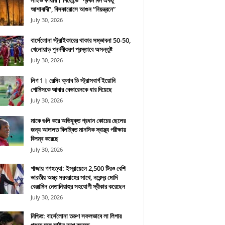
লাইভ ফায়ার। গিরোন্ডে “প্রথম দিন একটু
আশাবাদী”, বিসকারোসে আগুন “নিয়ন্ত্রনে”
July 30, 2026
বার্সেলোনা স্ট্রাইকারের থাকার সম্ভাবনা 50-50,
খেলোয়াড় পুনর্নবীকরণ প্রস্তাবে অসন্তুষ্ট
July 30, 2026
লিগ 1। রেসিং ক্লাব ডি স্ট্রাসবার্গ ইয়োনি
গোমিসকে আবার বেভারেনকে ধার দিয়েছে
July 30, 2026
মাকে গুলি করে অভিযুক্ত প্রধান কোচের ছেলের
জন্য আদালত বিলম্বিত মানসিক স্বাস্থ্য পরীক্ষায়
বিলম্ব করেছে
July 30, 2026
গাজায় গণহত্যা: ইস্রায়েলে 2,500 টিরও বেশি
ভারতীয় অস্ত্র সরবরাহের সাথে, নরেন্দ্র মোদি
বেঞ্জামিন নেতানিয়াহুর সহযোগী স্বীকার করেছেন
July 30, 2026
নিশ্চিত: বার্সেলোনা তরুণ সফলভাবে লা লিগার