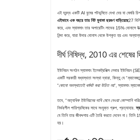
এই দ্বন্দ্ব একটি AI বুমের পটভূমিতে দেখা দেয় যা মেমরি
এইভাবে এক বছরে তার নিট মুনাফা ছয়গুণ বাড়িয়েছে
27 বিল
করে, এবং স্যামসাং তার অপারেটিং লাভের 15% বোনাসে উত্সর্
নিন্দা করে, যারা উদার বোনাস থেকে উপকৃত হয় এবং অন্যান্
দীর্ঘ নিষিদ্ধ, 2010 এর শেষের 
ইউনিয়ন সংগঠন স্যামসাং ইলেকট্রনিক্স লেবার ইউনিয়ন (S
একটি সরকারী মধ্যস্থতা সংস্থা দ্বারা, কিন্তু যে “
ম্যানেজমে
“
কোনো অবস্থাতেই ধর্মঘট করা উচিত নয়
“, স্যামসাং ম্যান
তবে, “
অত্যধিক ইউনিয়নের দাবি মেনে নেওয়া কোম্পানি পর
নির্ভরশীল পারিশ্রমিকের সাথে সংযুক্ত গ্রুপ, প্রত্যাহার.
স্
যে তিনি তার জীবদ্দশায় এটি তৈরি করতে দেবেন না। তিনি
হয়।