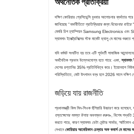
অর্থনৈতিক প্রতিক্রিয়া
দক্ষিণ কোরিয়ার প্রেসিডেন্সি বুধবার আলোচনার ব্যর্থতার প
জানিয়েছে “
অর্থনীতিতে প্রতিক্রিয়ার জন্য বিবেচনার বাইরে “
মেমরি চিপ চ্যাম্পিয়ন Samsung Electronics এবং SK hyn
স্যামসাং ইলেক্ট্রনিক্সের স্টক মার্কেট ভ্যালু মে মাসের শুরু
যদি ধর্মঘট সংঘটিত হয় তবে এটি পূর্ববর্তী সামাজিক আন্
অর্থনৈতিক প্রভাব উল্লেখযোগ্য হতে পারে: একা,
স্যামসাং
দেশের রপ্তানির 35% প্রতিনিধিত্ব করে। ইয়োনহাপ নিউজ এ
পরিস্থিতিতে, মোট উৎপাদন বন্ধ হলে 2026 সালে দক্ষিণ কোর
জড়িয়ে যায় রাজনীতি
প্রধানমন্ত্রী কিম মিন-সিওক হুঁশিয়ারি উচ্চারণ করে বলেছেন,
হস্তক্ষেপের সমস্ত উপায় অবলম্বন করুন
», বিশেষ পদ্ধতি 3
করতে পারে, কারণ স্যামসাং ডেটা সেন্টার সার্ভার, স্মার্টফো
সেখানে
কোরিয়ায় আমেরিকান চেম্বার অফ কমার্স মে মাসের শ