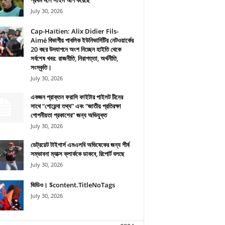
প্রথম দলে সাইন আপ করেছে
July 30, 2026
Cap-Haïtien: Alix Didier Fils-
Aimé বিভাগীয় পাবলিক ইউনিভার্সিটির নেটওয়ার্কের
20 বছর উদযাপনে অংশ নিচ্ছেন হাইতি থেকে
সর্বশেষ খবর: রাজনীতি, নিরাপত্তা, অর্থনীতি,
সংস্কৃতি।
July 30, 2026
একজন প্রাক্তন ফরাসি ফাইটার পাইলট চীনের
সাথে “গোয়েন্দা তথ্য” এবং “জাতীয় প্রতিরক্ষা
গোপনীয়তা প্রকাশের” জন্য অভিযুক্ত
July 30, 2026
ডেট্রয়েট টাইগার্স এমএলবি অভিষেকের জন্য শীর্ষ
সম্ভাবনা ম্যাক্স ক্লার্ককে ডাকবে, রিপোর্ট বলছে
July 30, 2026
ভিডিও। $content.TitleNoTags
July 30, 2026