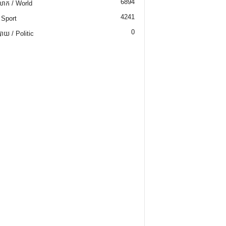
6894
ោក / World
4241
 Sport
0
យ / Politic