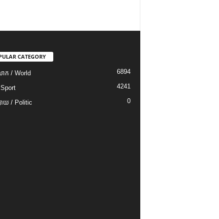
PULAR CATEGORY
6894
ោក / World
4241
 Sport
0
យ / Politic