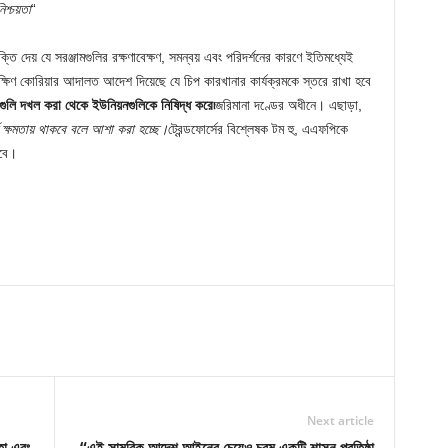
শ্চয়তা
“
ি দেয় যে সরঞ্জামগুলির রক্ষণাবেক্ষণ, সমন্বয় এবং পরিদর্শনের কারণে ইতিমধ্যেই
ক্ষিণ কোরিয়ার আদালত আদেশ দিয়েছে যে চিপ কারখানার কার্যক্রমকে স্তরে রাখা হবে
ধাগুলি দখল করা থেকে ইউনিয়নগুলিকে নিষিদ্ধ করে৷
জরিমানা দণ্ডের অধীনে। এছাড়া,
ণ ক্ষমতায় থাকবে বলে আশা করা হচ্ছে।
ট্রেন্ডফোর্সের বিশ্লেষক টম হু, এএফপিকে
রবে।
Next article
তা এবং
“এই সামরিক আদেশ আইনের চেয়েও চরম একটি শাসন প্রতিষ্ঠা