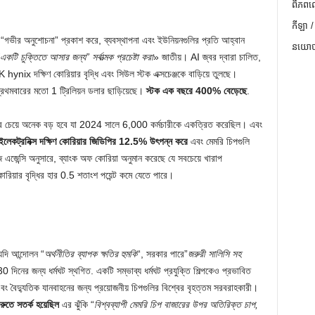
ពិភពល
កីឡា /
রে “গভীর অনুশোচনা” প্রকাশ করে, ব্যবস্থাপনা এবং ইউনিয়নগুলির প্রতি আহ্বান
នយោបា
একটি চুক্তিতে আসার জন্য” সর্বাত্মক প্রচেষ্টা করা
» জাতীয়। AI জ্বর দ্বারা চালিত,
ix দক্ষিণ কোরিয়ার বৃদ্ধি এবং সিউল স্টক এক্সচেঞ্জকে বাড়িয়ে তুলছে।
তে প্রথমবারের মতো 1 ট্রিলিয়ন ডলার ছাড়িয়েছে।
স্টক এক বছরে 400% বেড়েছে
.
দোলনের চেয়ে অনেক বড় হবে যা 2024 সালে 6,000 কর্মচারীকে একত্রিত করেছিল। এবং
 ইলেকট্রনিক্স দক্ষিণ কোরিয়ার জিডিপির 12.5% ​​উৎপন্ন করে
এবং মেমরি চিপগুলি
জেন্সি অনুসারে, ব্যাংক অফ কোরিয়া অনুমান করেছে যে সবচেয়ে খারাপ
িয়ার বৃদ্ধির হার 0.5 শতাংশ পয়েন্ট কমে যেতে পারে।
 যদি আন্দোলন “
অর্থনীতির ব্যাপক ক্ষতির হুমকি
“, সরকার পারে”
জরুরী সালিসি সহ
0 দিনের জন্য ধর্মঘট স্থগিত. একটি সম্ভাব্য ধর্মঘট প্রযুক্তি শিল্পকেও প্রভাবিত
ন এবং বৈদ্যুতিক যানবাহনের জন্য প্রয়োজনীয় চিপগুলির বিশ্বের বৃহত্তম সরবরাহকারী।
ুরুতে সতর্ক হয়েছিল
এর ঝুঁকি “
বিশ্বব্যাপী মেমরি চিপ বাজারের উপর অতিরিক্ত চাপ,