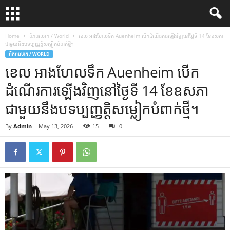
Home
ពិភពលោក / World
ខេល អាងហែលទឹក Auenheim បើកដំណើរការឡើងវិញនៅថ្ងៃទី 14 ខែឧសភា
ជាមួយនឹងបទប្បញ្ញត្តិសម្លៀកបំពាក់ថ្មី។
ពិភពលោក / WORLD
ខេល អាងហែលទឹក Auenheim បើក
ដំណើរការឡើងវិញនៅថ្ងៃទី 14 ខែឧសភា
ជាមួយនឹងបទប្បញ្ញត្តិសម្លៀកបំពាក់ថ្មី។
By
Admin
-
May 13, 2026
15
0