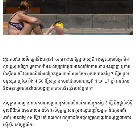
រដូវកាលហែលទឹកក្រៅនឹងបន្តនៅ Kehl នេះនៅថ្ងៃព្រហស្បតិ៍។ ដូច្នេះសម្រាប់អ្នកមិន
សូវប្រុងប្រយ័ត្ន។ ដូចកាលពីមុន សំបុត្រតែមួយមានលក់តែតាមហាងអនឡាញ ឬតាម
ម៉ាស៊ីនលក់ដែលមានទីតាំងនៅច្រកចូលអាងហែលទឹក។ ពួកគេមានតម្លៃ 7 អឺរ៉ូសម្រាប់
មនុស្សពេញវ័យ និង 4.50 អឺរ៉ូសម្រាប់កុមារដែលមានអាយុពី 4 ទៅ 17 ឆ្នាំ ជនពិការ
និងមនុស្សចាស់នៅពេលបង្ហាញកាតចូលនិវត្តន៍របស់ពួកគេ។
សំបុត្រពេលល្ងាចអាចរកបានសម្រាប់អ្នកហែលទឹកទាំងអស់ក្នុងតម្លៃ 3 អឺរ៉ូ និងផ្តល់សិទ្ធិ
ចូលពីពីរម៉ោងមុនពេលអាងបិទ។ សំបុត្រគ្រួសារ (មនុស្សពេញវ័យម្នាក់ និងកុមារពីរ
នាក់) មានតម្លៃ ១៤ អឺរ៉ូ។ នៅពេលចូល ភស្តុតាងនៃអត្តសញ្ញាណត្រូវតែបង្ហាញតាមការ
ស្នើសុំរបស់បុគ្គលិក។