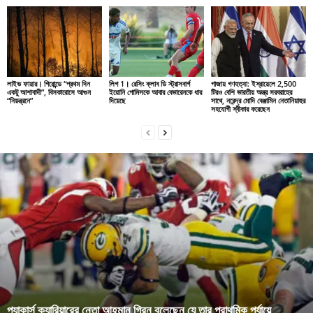
লাইভ ফায়ার। গিরোন্ডে “প্রথম দিন
লিগ 1। রেসিং ক্লাব ডি স্ট্রাসবার্গ
গাজায় গণহত্যা: ইস্রায়েলে 2,500
একটু আশাবাদী”, বিসকারোসে আগুন
ইয়োনি গোমিসকে আবার বেভারেনকে ধার
টিরও বেশি ভারতীয় অস্ত্র সরবরাহের
“নিয়ন্ত্রনে”
দিয়েছে
সাথে, নরেন্দ্র মোদি বেঞ্জামিন নেতানিয়াহুর
সহযোগী স্বীকার করেছেন
প্যাকার্স ক্যারিয়ারের নেতা আহমান গ্রিন বলেছেন যে তার প্রাথমিক পর্যায়ে