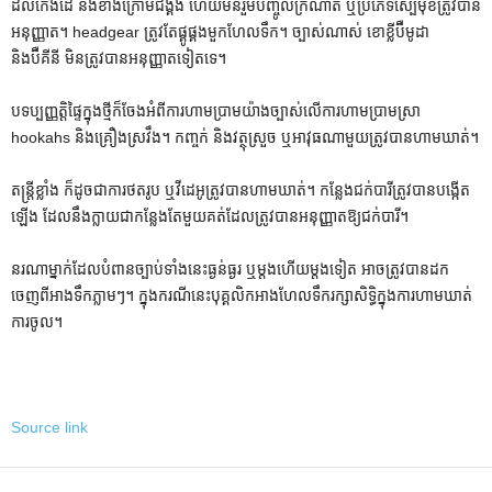
ដល់កែងដៃ និងខាងក្រោមជង្គង់ ហើយមិនរួមបញ្ចូលក្រណាត់ ឬប្រភេទស្បៃមុខត្រូវបាន
អនុញ្ញាត។ headgear ត្រូវតែផ្គូផ្គងមួកហែលទឹក។ ច្បាស់ណាស់ ខោខ្លីប៊ឺមូដា
និងប៊ឺគីនី មិនត្រូវបានអនុញ្ញាតទៀតទេ។
បទប្បញ្ញត្តិ​ផ្ទៃក្នុង​ថ្មី​ក៏​ចែង​អំពី​ការ​ហាម​ប្រាម​យ៉ាង​ច្បាស់​លើ​ការ​ហាម​ប្រាម​ស្រា
hookahs និង​គ្រឿង​ស្រវឹង។ កញ្ចក់ និងវត្ថុស្រួច ឬអាវុធណាមួយត្រូវបានហាមឃាត់។
តន្ត្រីខ្លាំង ក៏ដូចជាការថតរូប ឬវីដេអូត្រូវបានហាមឃាត់។ កន្លែងជក់បារីត្រូវបានបង្កើត
ឡើង ដែលនឹងក្លាយជាកន្លែងតែមួយគត់ដែលត្រូវបានអនុញ្ញាតឱ្យជក់បារី។
នរណាម្នាក់ដែលបំពានច្បាប់ទាំងនេះធ្ងន់ធ្ងរ ឬម្តងហើយម្តងទៀត អាចត្រូវបានដក
ចេញពីអាងទឹកភ្លាមៗ។ ក្នុងករណីនេះបុគ្គលិកអាងហែលទឹករក្សាសិទ្ធិក្នុងការហាមឃាត់
ការចូល។
Source link