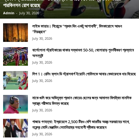
পারকিনসন রোগ রয়েছে
Admin
-
July 30, 2026
লাইভ ফায়ার। গিরোন্ডে “প্রথম দিন একটু আশাবাদী”, বিসকারোসে আগুন
“নিয়ন্ত্রনে”
July 30, 2026
বার্সেলোনা স্ট্রাইকারের থাকার সম্ভাবনা 50-50, খেলোয়াড় পুনর্নবীকরণ প্রস্তাবে
অসন্তুষ্ট
July 30, 2026
লিগ 1। রেসিং ক্লাব ডি স্ট্রাসবার্গ ইয়োনি গোমিসকে আবার বেভারেনকে ধার দিয়েছে
July 30, 2026
মাকে গুলি করে অভিযুক্ত প্রধান কোচের ছেলের জন্য আদালত বিলম্বিত মানসিক
স্বাস্থ্য পরীক্ষায় বিলম্ব করেছে
July 30, 2026
গাজায় গণহত্যা: ইস্রায়েলে 2,500 টিরও বেশি ভারতীয় অস্ত্র সরবরাহের সাথে,
নরেন্দ্র মোদি বেঞ্জামিন নেতানিয়াহুর সহযোগী স্বীকার করেছেন
July 30, 2026