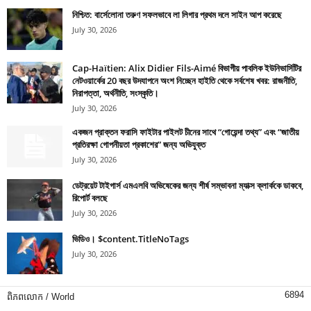
নিশ্চিত: বার্সেলোনা তরুণ সফলভাবে লা লিগার প্রথম দলে সাইন আপ করেছে
July 30, 2026
Cap-Haïtien: Alix Didier Fils-Aimé বিভাগীয় পাবলিক ইউনিভার্সিটির
নেটওয়ার্কের 20 বছর উদযাপনে অংশ নিচ্ছেন হাইতি থেকে সর্বশেষ খবর: রাজনীতি,
নিরাপত্তা, অর্থনীতি, সংস্কৃতি।
July 30, 2026
একজন প্রাক্তন ফরাসি ফাইটার পাইলট চীনের সাথে “গোয়েন্দা তথ্য” এবং “জাতীয়
প্রতিরক্ষা গোপনীয়তা প্রকাশের” জন্য অভিযুক্ত
July 30, 2026
ডেট্রয়েট টাইগার্স এমএলবি অভিষেকের জন্য শীর্ষ সম্ভাবনা ম্যাক্স ক্লার্ককে ডাকবে,
রিপোর্ট বলছে
July 30, 2026
ভিডিও। $content.TitleNoTags
July 30, 2026
6894
ពិភពលោក / World