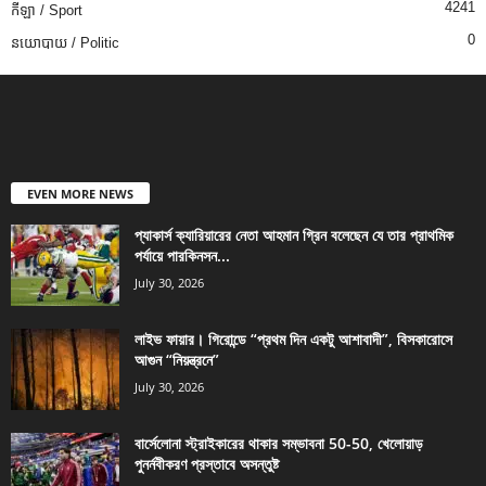
4241
កីឡា / Sport
0
នយោបាយ / Politic
EVEN MORE NEWS
প্যাকার্স ক্যারিয়ারের নেতা আহমান গ্রিন বলেছেন যে তার প্রাথমিক
পর্যায়ে পারকিনসন...
July 30, 2026
লাইভ ফায়ার। গিরোন্ডে “প্রথম দিন একটু আশাবাদী”, বিসকারোসে
আগুন “নিয়ন্ত্রনে”
July 30, 2026
বার্সেলোনা স্ট্রাইকারের থাকার সম্ভাবনা 50-50, খেলোয়াড়
পুনর্নবীকরণ প্রস্তাবে অসন্তুষ্ট