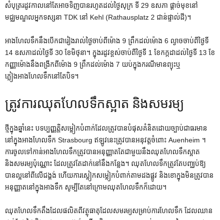
សំបុត្ររដូវកាលនៅតែអាចទិញបានរហូតដល់ថ្ងៃសុក្រ ទី 29 ឧសភា ផ្តាច់មុខនៅ
មជ្ឈមណ្ឌលអ្នកទស្សនា TDK នៅ Kehl (Rathausplatz 2 ជាន់ផ្ទាល់ដី)។
អាងហែលទឹកនឹងបើកជារៀងរាល់ថ្ងៃចាប់ពីម៉ោង 9 ព្រឹកដល់ម៉ោង 6 ល្ងាចចាប់ពីថ្ងៃទី
14 ឧសភាដល់ថ្ងៃទី 30 ខែមិថុនា។ ក្នុងរដូវខ្ពស់ចាប់ពីថ្ងៃទី 1 ខែកក្កដាដល់ថ្ងៃទី 13 ខែ
កញ្ញាម៉ោងនឹងពង្រីកពីម៉ោង 9 ព្រឹកដល់ម៉ោង 7 យប់ក្នុងករណីមានព្យុះឬ
ភ្លៀងអាងហែលទឹកនៅតែបិទ។
ត្រូវការឈុតហែលទឹកស្អាត និងសមរម្យ
ថ្មីក្នុងឆ្នាំនេះ បទប្បញ្ញត្តិសម្លៀកបំពាក់ដែលត្រូវបានបំផុសគំនិតដោយច្បាប់ជាធរមាន
នៅក្នុងអាងហែលទឹក Strasbourg ឥឡូវនេះត្រូវបានអនុវត្តចំពោះ Auenheim ។
ការចូលទៅកាន់អាងហែលទឹកត្រូវបានអនុញ្ញាតតែជាមួយនឹងឈុតហែលទឹកស្អាត
និងសមរម្យប៉ុណ្ណោះ ដែលត្រូវតែដាក់នៅនឹងកន្លែង។ ឈុតហែលទឹកត្រូវតែបញ្ឈប់ឱ្យ
បានល្អនៅពីលើជង្គង់ ហើយការស្លៀកសម្លៀកបំពាក់តាមដងផ្លូវ និងខោក្នុងមិនត្រូវបាន
អនុញ្ញាតនៅក្នុងអាងទឹក សូម្បីតែនៅក្រោមឈុតហែលទឹកក៏ដោយ។
ឈុតហែលទឹកតឹងដែលផលិតពីវត្ថុធាតុដែលសមរម្យសម្រាប់ការហែលទឹក ដែលឈាន