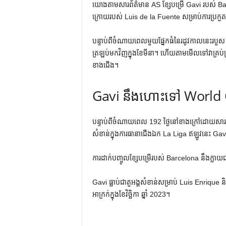
យោងតាមសារព័ត៌មាន AS ខ្សែបម្រើ Gavi របស់ Barc
ក្រោយរបស់ Luis de la Fuente សម្រាប់ការប្រកួត
បន្ទាប់ពីចំណាយពេលមួយផ្នែកធំនៃរដូវកាលនេះរបួ
ត្រឡប់​មក​វិញ​ក្នុង​ខែ​មីនា។ ហើយតាមមើលទៅវាគ្រ
ខាងជើង។
Gavi នឹងហោះទៅ World
បន្ទាប់ពីចំណាយពេល 192 ថ្ងៃនៅខាងក្រៅដោយសារតែរបួស
សំខាន់ក្នុងការធានាជើងឯក La Liga ឥឡូវនេះ Ga
ការដាក់បញ្ចូលខ្សែបម្រើរបស់ Barcelona នឹងក្លាយជារង
Gavi ធ្លាប់ជាតួអង្គសំខាន់សម្រាប់ Luis Enriqu
អាក្រក់ក្នុងខែវិច្ឆិកា ឆ្នាំ 2023។