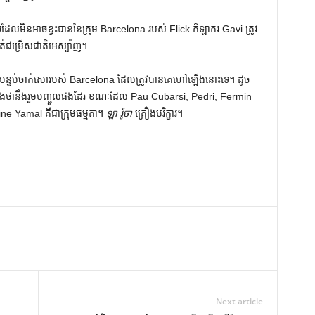
ដែលមិនអាចខ្វះបាននៃក្រុម Barcelona របស់ Flick កីឡាករ Gavi ត្រូវ
ទាត់ជម្រើសជាតិអេស្ប៉ាញ។
ក​ពី​បន្ទប់​ចាក់សោ​របស់ Barcelona ដែល​ត្រូវ​បាន​គេ​ហៅ​ឡើង​នោះ​ទេ។ ដូច
ពឹងថានឹងរួមបញ្ចូលផងដែរ ខណៈដែល Pau Cubarsi, Pedri, Fermin
e Yamal គឺជាក្រុមធម្មតា។
ឡា រ៉ូចា
គ្រឿងបរិក្ខារ។
Next article