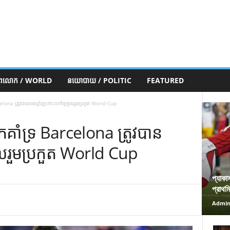
ភពលោក / WORLD
នយោបាយ / POLITIC
FEATURED
arcelona ត្រូវ​បាន​អេស្ប៉ាញ​កោះ​ហៅ​ឲ្យ​ចូល​រួម​ប្រកួត World Cup
នក​គាំទ្រ Barcelona ត្រូវ​បាន​
ូល​រួម​ប្រកួត World Cup
প্যাকা
প্রাথম
Admi