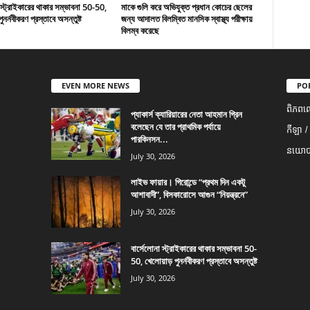
 স্ট্রাইকারের থাকার সম্ভাবনা 50-50,
মাকে গুলি করে অভিযুক্ত প্রধান কোচের ছেলের
ুনর্নবীকরণ প্রস্তাবে অসন্তুষ্ট
জন্য আদালত বিলম্বিত মানসিক স্বাস্থ্য পরীক্ষায়
বিলম্ব করেছে
EVEN MORE NEWS
PO
ពិភពល
প্যাকার্স ক্যারিয়ারের নেতা আহমান গ্রিন
বলেছেন যে তার প্রাথমিক পর্যায়ে
កីឡា /
পারকিনসন...
នយោបា
July 30, 2026
লাইভ ফায়ার। গিরোন্ডে “প্রথম দিন একটু
আশাবাদী”, বিসকারোসে আগুন “নিয়ন্ত্রনে”
July 30, 2026
বার্সেলোনা স্ট্রাইকারের থাকার সম্ভাবনা 50-
50, খেলোয়াড় পুনর্নবীকরণ প্রস্তাবে অসন্তুষ্ট
July 30, 2026