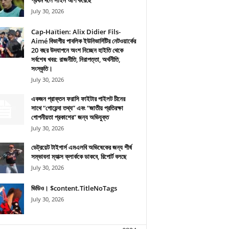
প্রথম দলে সাইন আপ করেছে
July 30, 2026
Cap-Haïtien: Alix Didier Fils-
Aimé বিভাগীয় পাবলিক ইউনিভার্সিটির নেটওয়ার্কের
20 বছর উদযাপনে অংশ নিচ্ছেন হাইতি থেকে
সর্বশেষ খবর: রাজনীতি, নিরাপত্তা, অর্থনীতি,
সংস্কৃতি।
July 30, 2026
একজন প্রাক্তন ফরাসি ফাইটার পাইলট চীনের
সাথে “গোয়েন্দা তথ্য” এবং “জাতীয় প্রতিরক্ষা
গোপনীয়তা প্রকাশের” জন্য অভিযুক্ত
July 30, 2026
ডেট্রয়েট টাইগার্স এমএলবি অভিষেকের জন্য শীর্ষ
সম্ভাবনা ম্যাক্স ক্লার্ককে ডাকবে, রিপোর্ট বলছে
July 30, 2026
ভিডিও। $content.TitleNoTags
July 30, 2026