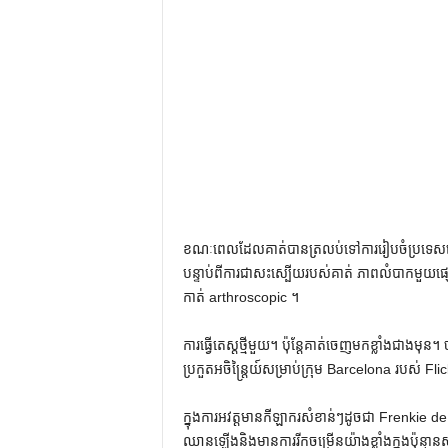
ខណៈពេលដែលគាត់បានត្រលប់ទៅការរៀបចំប្រទេសអេស្ប៉
បន្ទាប់ពីការជាសះស្បើយរបស់គាត់ ភាពលំបាកមួយផ្ស
កាត់ arthroscopic ។
ការធ្វើតេស្តថ្មីមួយ។ ប៉ុន្តែ​គាត់​ចេញ​មក​ខ្លាំង​ជា
ប្រកួតអចិន្ត្រៃយ៍សម្រាប់ក្រុម Barcelona របស់
ក្នុង​ការ​អវត្តមាន​កីឡាករ​សំខាន់​ៗ​ដូច​ជា Frenkie
ឈាន​ឡើង​និង​មាន​ការ​រីក​ចម្រើន​យ៉ាង​ខ្លាំង​ក្នុង​ប៉ុន្មាន​ស