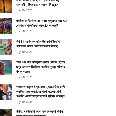
লাইভ ফায়ার। গিরোন্ডে “প্রথম দিন একটু
আশাবাদী”, বিসকারোসে আগুন “নিয়ন্ত্রনে”
July 30, 2026
বার্সেলোনা স্ট্রাইকারের থাকার সম্ভাবনা 50-50,
খেলোয়াড় পুনর্নবীকরণ প্রস্তাবে অসন্তুষ্ট
July 30, 2026
লিগ 1। রেসিং ক্লাব ডি স্ট্রাসবার্গ ইয়োনি
গোমিসকে আবার বেভারেনকে ধার দিয়েছে
July 30, 2026
মাকে গুলি করে অভিযুক্ত প্রধান কোচের ছেলের
জন্য আদালত বিলম্বিত মানসিক স্বাস্থ্য পরীক্ষায়
বিলম্ব করেছে
July 30, 2026
গাজায় গণহত্যা: ইস্রায়েলে 2,500 টিরও বেশি
ভারতীয় অস্ত্র সরবরাহের সাথে, নরেন্দ্র মোদি
বেঞ্জামিন নেতানিয়াহুর সহযোগী স্বীকার করেছেন
July 30, 2026
নিশ্চিত: বার্সেলোনা তরুণ সফলভাবে লা লিগার