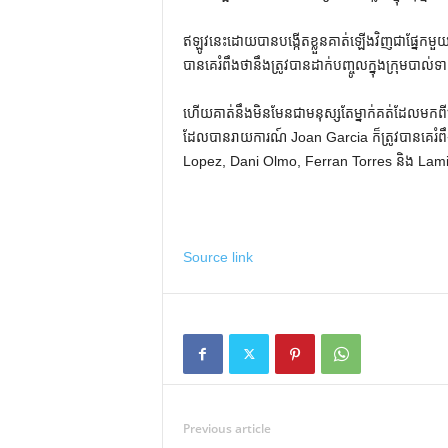
ឥឡូវនេះដោយបានបង្កើតខ្លួនគាត់ឡើងវិញជាផ្នែកមួយ
បានគេរំពឹងថានឹងត្រូវបានដាក់បញ្ចូលក្នុងក្រុមបាល់
ហើយ​គាត់​នឹង​មិន​មែន​ជា​មនុស្ស​តែ​ម្នាក់​គត់​ដែល​ម
ដែលបានរាយការណ៍ Joan Garcia ក៏ត្រូវបានគេរំ
Lopez, Dani Olmo, Ferran Torres និង Lamin
Source link
Previous article