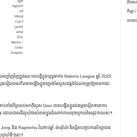
ឡើង​
ពិភពល
យន្តហោះ​
កីឡា /
ទៅ
World
នយោបា
Cup។
(រូបថត
ដោយ
Eric
Alonso /
Getty
Images)
ាញវិញក្នុងរយៈពេលខ្លីក្នុងយុទ្ធនាការ Nations League ឆ្នាំ 2025
េងទៀតបានកើតមានឡើងក្នុងទម្រង់នៃរបួសជង្គង់ដែលតម្រូវឱ្យមានការវះ
ង​មុន។ ចាប់តាំងពីត្រលប់មកពីរបួស Gavi បានបង្កើតខ្លួនឯងម្តងទៀតថាជាការ
 Flick ដោយបានដើរតួយ៉ាងសំខាន់ក្នុងដំណាក់កាលចុងក្រោយនៃរដូវកាលនេះ។
 de Jong និង Raphinha វ័យ​២១​ឆ្នាំ
ម៉ាស៊ីយ៉ា
និស្សិត​បញ្ចប់​ការ​សិក្សា​បាន​
ប្តាហ៍​ថ្មីៗ​នេះ។