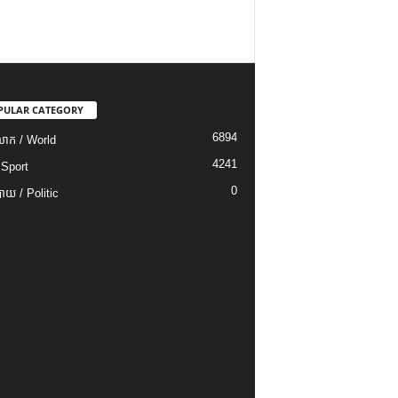
PULAR CATEGORY
6894
ោក / World
4241
 Sport
0
យ / Politic