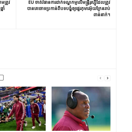
មត្រូវ
EU ចាត់​វិធាន​ការ​ដាក់​ទណ្ឌកម្ម​លើ​មន្ត្រី​រុស្ស៊ី​ដែល​ត្រូវ​
នាំ
បាន​គេ​ចោទ​ប្រកាន់​ពី​បទ​បង្ខំ​ឲ្យ​ផ្ទេរ​កុមារ​អ៊ុយក្រែន​រាប់​
ពាន់​នាក់។