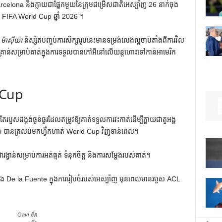
elona នឹងក្លាយជាផ្នែកមួយនៃក្រុមជម្រើសជាតិអេស្ប៉ាញ 26 នាក់ចុង
 FIFA World Cup ឆ្នាំ 2026 ។
ស
ម៉ាស៊ីយ៉ា
និស្សិត​បញ្ចប់​ការ​សិក្សា​រូប​នេះ​មាន​ទម្រង់​លេង​ល្អ​ចាប់​តាំង​ពី​ការ​វិល​
ប់គ្រាន់សម្រាប់គាត់ក្នុងការទទួលបានកៅអីនៅលើយន្តហោះទៅកាន់អាមេរិក
 Cup
ជង្គង់ធ្ងន់ធ្ងរដែលតម្រូវឱ្យគាត់ទទួលការវះកាត់ដើម្បីក្លាយជាតួអង្គ
vi បានត្រលប់មកហ្វឹកហាត់ World Cup វិញទាន់ពេល។
្វាន់សម្រាប់ការអត់ធ្មត់ ទំនុកចិត្ត និងការសម្តែងរបស់គាត់។
e និង De la Fuente ក្នុងការរៀបចំរបស់អេស្ប៉ាញ មុនពេលមានរបួស ACL
Gavi នឹង​