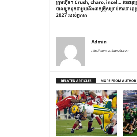
ក្រុមហ៊ុន។ Crush, charo, incel… វចនានុក្រ
បានស្តុកទុកជាមួយនឹងពាក្យថ្មីសម្រាប់ការបោះពុម្ពឆ្
2027 របស់ពួកគេ
Admin
http://www.pmbangla.com
RELATED ARTICLES
MORE FROM AUTHOR