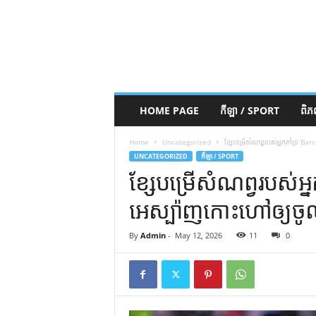
HOME PAGE
កីឡា / SPORT
ពិ
Home
Uncategorized
ខ្សែ​បម្រើ​សំណព្វ​របស់​អ្នក​គាំទ្រ B
UNCATEGORIZED
កីឡា / SPORT
ខ្សែ​បម្រើ​សំណព្វ​របស់​អ្
អេស្ប៉ាញ​កោះ​ហៅ​ឲ្យ​ច
By
Admin
-
May 12, 2026
11
0