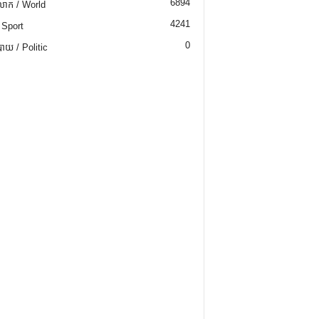
6894
ោក / World
4241
 Sport
0
យ / Politic