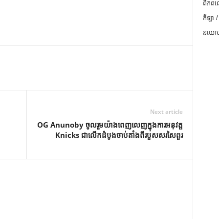
ពិភពល
កីឡា /
នយោបា
Next article
OG Anunoby ចូលរួមយ៉ាងពេញលេញក្នុងការអនុវត្ត
Knicks ជាលើកដំបូងចាប់តាំងពីរបួសសរសៃពួរ