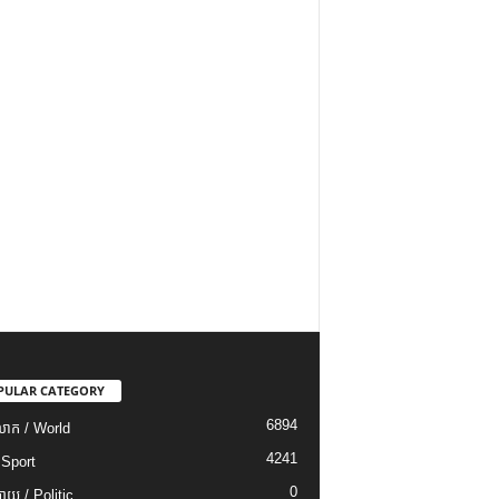
PULAR CATEGORY
6894
ោក / World
4241
 Sport
0
យ / Politic