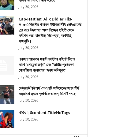
প্রথম দলে সাইন আপ করেছে
July 30, 2026
Cap-Haïtien: Alix Didier Fils-
Aimé বিভাগীয় পাবলিক ইউনিভার্সিটির নেটওয়ার্কের
20 বছর উদযাপনে অংশ নিচ্ছেন হাইতি থেকে
সর্বশেষ খবর: রাজনীতি, নিরাপত্তা, অর্থনীতি,
সংস্কৃতি।
July 30, 2026
একজন প্রাক্তন ফরাসি ফাইটার পাইলট চীনের
সাথে “গোয়েন্দা তথ্য” এবং “জাতীয় প্রতিরক্ষা
গোপনীয়তা প্রকাশের” জন্য অভিযুক্ত
July 30, 2026
ডেট্রয়েট টাইগার্স এমএলবি অভিষেকের জন্য শীর্ষ
সম্ভাবনা ম্যাক্স ক্লার্ককে ডাকবে, রিপোর্ট বলছে
July 30, 2026
ভিডিও। $content.TitleNoTags
July 30, 2026