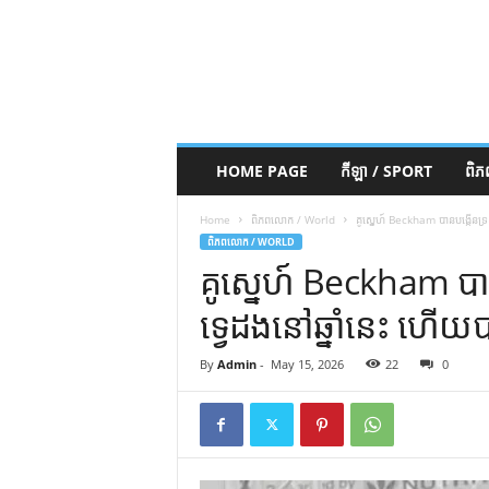
HOME PAGE
កីឡា / SPORT
ពិ
Home
ពិភពលោក / World
គូស្នេហ៍ Beckham បានបង្កើនទ្រព្
ពិភពលោក / WORLD
គូស្នេហ៍ Beckham បានប
ទ្វេដងនៅឆ្នាំនេះ ហើយប
By
Admin
-
May 15, 2026
22
0