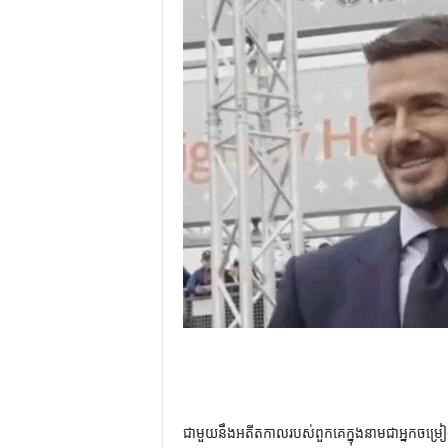
ជាមួយនឹងអតីតកាលរបស់ពួកគេក្នុងនាមជាអ្នកចម្រៀ