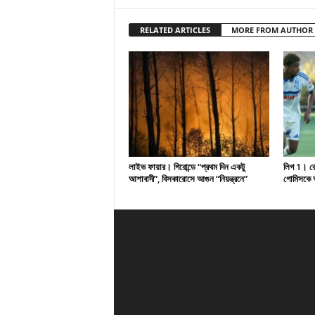
RELATED ARTICLES
MORE FROM AUTHOR
লাইভ ফায়ার। গিরোন্ডে “প্রথম দিন একটু
লিগ 1। রেসি
আশাবাদী”, বিসকারোসে আগুন “নিয়ন্ত্রনে”
গোমিসকে আ