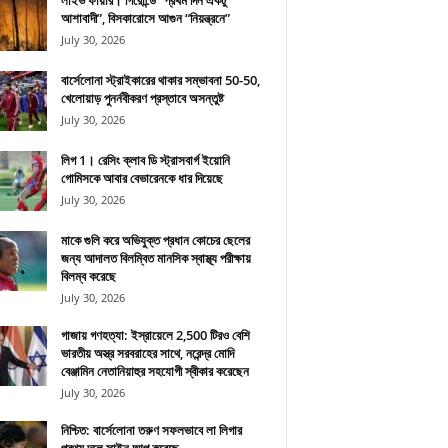
লাইভ ফায়ার। গিরোন্ডে “প্রথম দিন একটু
আশাবাদী”, বিসকারোসে আগুন “নিয়ন্ত্রনে”
July 30, 2026
বার্সেলোনা স্ট্রাইকারের থাকার সম্ভাবনা 50-50,
খেলোয়াড় পুনর্নবীকরণ প্রস্তাবে অসন্তুষ্ট
July 30, 2026
লিগ 1। রেসিং ক্লাব ডি স্ট্রাসবার্গ ইয়োনি
গোমিসকে আবার বেভারেনকে ধার দিয়েছে
July 30, 2026
মাকে গুলি করে অভিযুক্ত প্রধান কোচের ছেলের
জন্য আদালত বিলম্বিত মানসিক স্বাস্থ্য পরীক্ষায়
বিলম্ব করেছে
July 30, 2026
গাজায় গণহত্যা: ইস্রায়েলে 2,500 টিরও বেশি
ভারতীয় অস্ত্র সরবরাহের সাথে, নরেন্দ্র মোদি
বেঞ্জামিন নেতানিয়াহুর সহযোগী স্বীকার করেছেন
July 30, 2026
নিশ্চিত: বার্সেলোনা তরুণ সফলভাবে লা লিগার