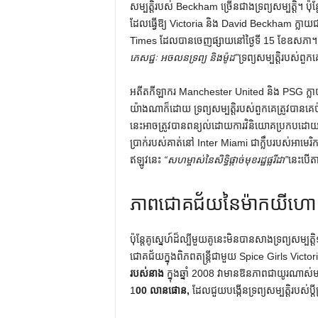
សម្បត្តិរបស់ Beckham ច្រើនជាងទ្រព្យសម្បត្តិ។ 
ដែលធ្វើឱ្យ Victoria និង David Beckham ក្លាយជ
Times ដែលបានចេញផ្សាយនៅថ្ងៃទី 15 ខែឧសភា
ភេសជ្ជៈ អចលនទ្រព្យ និងម៉ូដ”
ទ្រព្យសម្បត្តិរបស់ពួ
អតីតកីឡាករ Manchester United និង PSG ក្ល
យ៉ាងណាក៏ដោយ ទ្រព្យសម្បត្តិរបស់ពួកគេត្រូវបានគេប
នេះអាចត្រូវបានពន្យល់ដោយការវិនិយោគប្រកបដោយប្
ប្រាក់​របស់​គាត់​នៅ Inter Miami ជា​ក្លឹប​របស់​អាមេរិ
ឥឡូវនេះ
“សហម្ចាស់នៃសិទ្ធិផ្តាច់មុខរដ្ឋផ្លរីដា”
នេះ​បើ
ភាពជោគជ័យនៃម៉ាកយីហោ
ប៉ុន្តែ​គូស្នេហ៍​ដ៏​ល្បី​មួយ​គូ​នេះ​មិន​បាន​សាង​ទ្រព
ជោគជ័យក្នុងពិភពតន្ត្រីជាមួយ Spice Girls Vic
របស់នាង
ក្នុងឆ្នាំ 2008 វាមានឱនភាពជាយូរណាស់មកហ
1
00 លានផោន,
ដែលជួយបង្កើនទ្រព្យសម្បត្តិរបស់ប្តីប