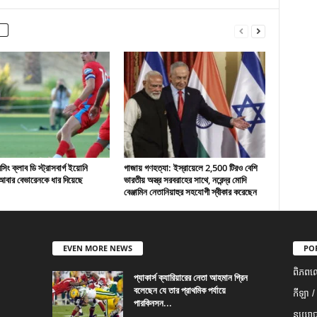
ং ক্লাব ডি স্ট্রাসবার্গ ইয়োনি
গাজায় গণহত্যা: ইস্রায়েলে 2,500 টিরও বেশি
বার বেভারেনকে ধার দিয়েছে
ভারতীয় অস্ত্র সরবরাহের সাথে, নরেন্দ্র মোদি
বেঞ্জামিন নেতানিয়াহুর সহযোগী স্বীকার করেছেন
EVEN MORE NEWS
PO
ពិភពល
প্যাকার্স ক্যারিয়ারের নেতা আহমান গ্রিন
বলেছেন যে তার প্রাথমিক পর্যায়ে
កីឡា /
পারকিনসন...
នយោបា