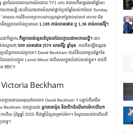
ប៉ុន្តែ ដូចដែលបានរាយការណ៍ដោយ TF1 info វាបានកើនទ្វេដងនៅឆ្នាំនេះ
ាមហាសេដ្ឋី នេះបើយោងតាមចំណាត់ថ្នាក់ប្រចាំឆ្នាំរបស់កាសែត Sunday
។
“តាមរយៈការវិនិយោគប្រកបដោយប្រាជ្ញានៅក្នុងបាល់ទាត់ អាហារ និង
កគេនឹងត្រូវបានប៉ាន់ប្រមាណ
1.185 ពាន់លានផោន ឬ 1.36 ពាន់លានអឺរ៉ូ។
ាយជាកីឡាករ
កីឡាករអង់គ្លេសដំបូងគេដែលក្លាយជាមហាសេដ្ឋី។
ទោះ
៉ាន់ស្មានថា
500 លានផោន (574 លានអឺរ៉ូ) ឆ្នាំមុន
. ការកើនឡើងទ្វេដង
រសិទ្ធភាពរបស់ពួកគេ។ David Beckham បាន​វិនិយោគ​មួយ​ផ្នែក​នៃ​
ក​ដែល​រាប់​បញ្ចូល​ Lionel Messi ជា​ពិសេស​ក្នុង​លំដាប់​របស់​ខ្លួន។ គាត់គឺ
​តាម BBC។
 Victoria Beckham
្យសម្បត្តិ​១០​តួ​ទេ​ដោយ​អរគុណ​តែ​លោក David Beckham ។ បន្ទាប់ពីអាជីព
toria Beckham បានក្លាយជា
អ្នករចនាម៉ូដ និងបើកដំណើរការម៉ាកយីហោ
ើយ ប៉ុន្តែឆ្នាំ 2025 គឺជាឆ្នាំដ៏ល្អសម្រាប់ម៉ាក។ ចំណូលរបស់វាលើសពី
្រពន្ធ។