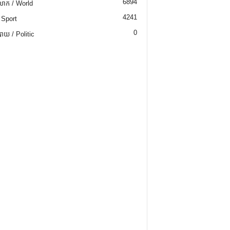
6894
ោក / World
4241
 Sport
0
យ / Politic