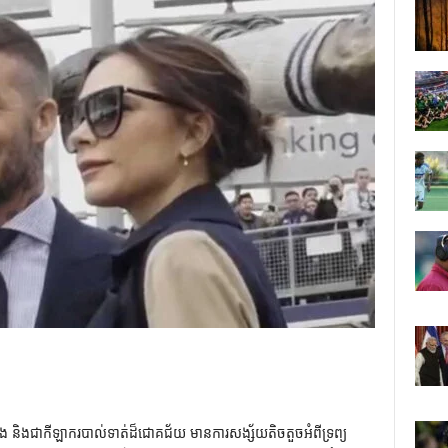
ង និងជាកីឡាករបាល់ទាត់ដ៏ជោគជ័យ មានការសង្ស័យតិចតួចអំពីទ្រព្យ