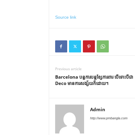
Source link
Previous article
Barcelona បន្តការបន្តខ្សែការពារ បើទោះបីជា
Deco មានការសង្ស័យក៏ដោយ។
Admin
http://www.pmbangla.com