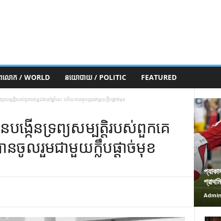
ភពលោក / WORLD
នយោបាយ / POLITIC
FEATURED
យសម្បត្តិរបស់ពួកគេទ្វេដងនៅឆ្នាំនេះ ហើយបានចូលរួមជាមួយក្លឹបផ្តាច់មុខ
ង្កើនទ្រព្យសម្បត្តិរបស់ពួកគេ
ានចូលរួមជាមួយក្លឹបផ្តាច់មុខ
প্যাকা
প্রাথম
Admi