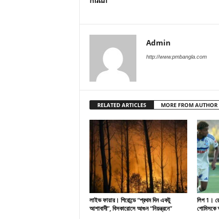
ការណ៍
Admin
http://www.pmbangla.com
RELATED ARTICLES
MORE FROM AUTHOR
লাইভ ফায়ার। গিরোন্ডে “প্রথম দিন একটু
লিগ 1। রেসি
আশাবাদী”, বিসকারোসে আগুন “নিয়ন্ত্রনে”
গোমিসকে আ