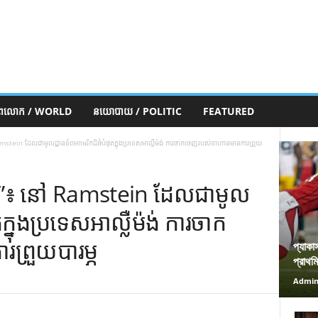
ភពលោក / WORLD
នយោបាយ / POLITIC
FEATURED
mstein ដែលជាមូលដ្ឋានទ័ពអាមេរិកដ៏ធំបំផុតក្នុងប្រទេសអាល្លឺម៉ង់ ការចាកចេញរបស់ទាហានមានការព្រួយ
៏ធំ”៖ នៅ Ramstein ដែលជាមូល
តក្នុងប្រទេសអាល្លឺម៉ង់ ការចាក
្រួយបារម្ភ
প্যাকা
প্রাথম
Admi