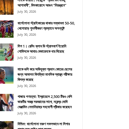
লাইভ ফায়ার। গিরোন্ডে “প্রথম দিন একটু
আশাবাদী”, বিসকারোসে আগুন “নিয়ন্ত্রনে”
July 30, 2026
বার্সেলোনা স্ট্রাইকারের থাকার সম্ভাবনা 50-50,
খেলোয়াড় পুনর্নবীকরণ প্রস্তাবে অসন্তুষ্ট
July 30, 2026
লিগ 1। রেসিং ক্লাব ডি স্ট্রাসবার্গ ইয়োনি
গোমিসকে আবার বেভারেনকে ধার দিয়েছে
July 30, 2026
মাকে গুলি করে অভিযুক্ত প্রধান কোচের ছেলের
জন্য আদালত বিলম্বিত মানসিক স্বাস্থ্য পরীক্ষায়
বিলম্ব করেছে
July 30, 2026
গাজায় গণহত্যা: ইস্রায়েলে 2,500 টিরও বেশি
ভারতীয় অস্ত্র সরবরাহের সাথে, নরেন্দ্র মোদি
বেঞ্জামিন নেতানিয়াহুর সহযোগী স্বীকার করেছেন
July 30, 2026
নিশ্চিত: বার্সেলোনা তরুণ সফলভাবে লা লিগার