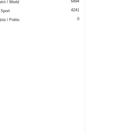
6894
ោក / World
4241
 Sport
0
យ / Politic