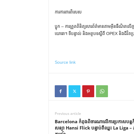
ការការពារពិសេស
ប្លុក – ការត្រួតពិនិត្យសារព័ត៌មានតាមអ៊ីនធឺណិតលើភ
យោធា។ ទីបន្ទាល់ និងអត្ថបទស្តីពី OPEX និងជីវិតប្
Source link
Previous article
Barcelona កំពុងពិចារណាលើការប្រកាសបន្តកិច
សន្យា Hansi Flick បន្ទាប់ពីឈ្នះ La Liga –