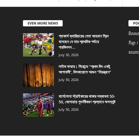
EVEN MORE NEWS
PO
ពិភពល
প্যাকার্স ক্যারিয়ারের নেতা আহমান গ্রিন
বলেছেন যে তার প্রাথমিক পর্যায়ে
កីឡា /
পারকিনসন...
នយោបា
July 30, 2026
লাইভ ফায়ার। গিরোন্ডে “প্রথম দিন একটু
আশাবাদী”, বিসকারোসে আগুন “নিয়ন্ত্রনে”
July 30, 2026
বার্সেলোনা স্ট্রাইকারের থাকার সম্ভাবনা 50-
50, খেলোয়াড় পুনর্নবীকরণ প্রস্তাবে অসন্তুষ্ট
July 30, 2026