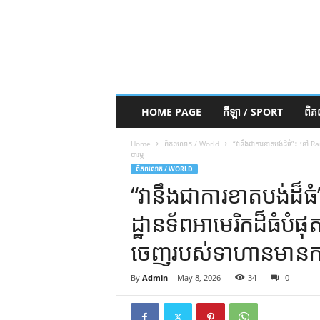
HOME PAGE
កីឡា / SPORT
ពិ
Home
ពិភពលោក / World
“វានឹងជាការខាតបង់ដ៏ធំ”៖ នៅ Ra
បារម្ភ
ពិភពលោក / WORLD
“វានឹងជាការខាតបង់ដ
ដ្ឋានទ័ពអាមេរិកដ៏ធំបំផុ
ចេញរបស់ទាហានមានការព
By
Admin
-
May 8, 2026
34
0