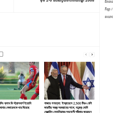
មុខ 2-0 ស៊េរីដំបូងចាប់តាំងពីឆ្នាំ 2008
ពិភពល
កីឡា /
នយោបា
ং ক্লাব ডি স্ট্রাসবার্গ ইয়োনি
গাজায় গণহত্যা: ইস্রায়েলে 2,500 টিরও বেশি
বার বেভারেনকে ধার দিয়েছে
ভারতীয় অস্ত্র সরবরাহের সাথে, নরেন্দ্র মোদি
বেঞ্জামিন নেতানিয়াহুর সহযোগী স্বীকার করেছেন