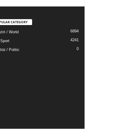
PULAR CATEGORY
6894
ោក / World
4241
 Sport
0
យ / Politic