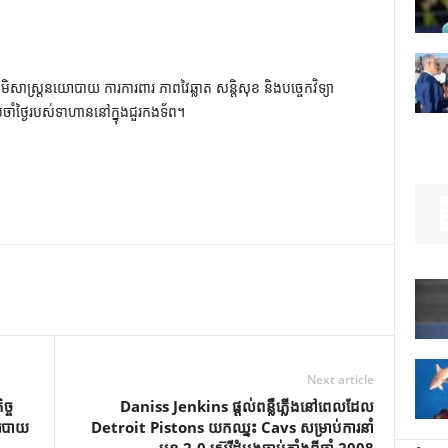
ូមិសាស្ត្រនយោបាយ ការការពារ ភាពវៃឆ្លាត សន្តិសុខ និងបច្ចេកវិទ្យា
រចាំថ្ងៃរបស់ទាហាននៅក្នុងជួរកងទ័ព។
Next article
្ច
Daniss Jenkins ផ្តល់ពន្លឺភ្លើងនៅពេលដែល
 របាយ
Detroit Pistons យកឈ្នះ Cavs សម្រាប់ការនាំ