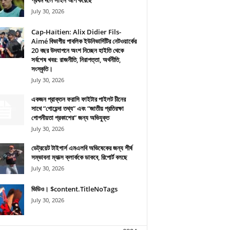
প্রথম দলে সাইন আপ করেছে
July 30, 2026
Cap-Haïtien: Alix Didier Fils-
Aimé বিভাগীয় পাবলিক ইউনিভার্সিটির নেটওয়ার্কের
20 বছর উদযাপনে অংশ নিচ্ছেন হাইতি থেকে
সর্বশেষ খবর: রাজনীতি, নিরাপত্তা, অর্থনীতি,
সংস্কৃতি।
July 30, 2026
একজন প্রাক্তন ফরাসি ফাইটার পাইলট চীনের
সাথে “গোয়েন্দা তথ্য” এবং “জাতীয় প্রতিরক্ষা
গোপনীয়তা প্রকাশের” জন্য অভিযুক্ত
July 30, 2026
ডেট্রয়েট টাইগার্স এমএলবি অভিষেকের জন্য শীর্ষ
সম্ভাবনা ম্যাক্স ক্লার্ককে ডাকবে, রিপোর্ট বলছে
July 30, 2026
ভিডিও। $content.TitleNoTags
July 30, 2026