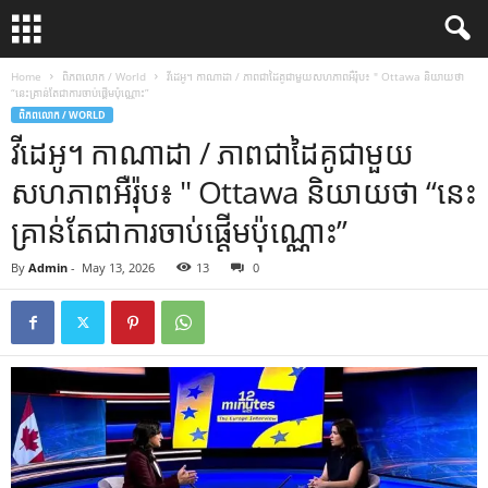
Home
ពិភពលោក / World
វីដេអូ។ កាណាដា / ភាពជាដៃគូជាមួយសហភាពអឺរ៉ុប៖ " Ottawa និយាយថា
“នេះគ្រាន់តែជាការចាប់ផ្តើមប៉ុណ្ណោះ”
ពិភពលោក / WORLD
វីដេអូ។ កាណាដា / ភាពជាដៃគូជាមួយ
សហភាពអឺរ៉ុប៖ " Ottawa និយាយថា “នេះ
គ្រាន់តែជាការចាប់ផ្តើមប៉ុណ្ណោះ”
By
Admin
-
May 13, 2026
13
0