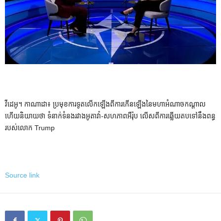
វីដេអូ។ កាណាដា៖ ប្រមុខការទូតលើកឡើងពីការកើនឡើងនៃមហាអំណាចកណ្តាល
ហើយនិយាយថា ទំនាក់ទំនងរវាងអូតាវ៉ា-សហភាពអឺរ៉ុប លើសពីការឆ្លើយតបទៅនឹងពន្ធ
របស់លោក Trump
Source link