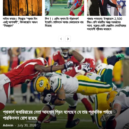
লাইভ ফায়ার। গিরোন্ডে “প্রথম দিন
লিগ 1। রেসিং ক্লাব ডি স্ট্রাসবার্গ
গাজায় গণহত্যা: ইস্রায়েলে 2,500
একটু আশাবাদী”, বিসকারোসে আগুন
ইয়োনি গোমিসকে আবার বেভারেনকে ধার
টিরও বেশি ভারতীয় অস্ত্র সরবরাহের
“নিয়ন্ত্রনে”
দিয়েছে
সাথে, নরেন্দ্র মোদি বেঞ্জামিন নেতানিয়াহুর
সহযোগী স্বীকার করেছেন
প্যাকার্স ক্যারিয়ারের নেতা আহমান গ্রিন বলেছেন যে তার প্রাথমিক পর্যায়ে
পারকিনসন রোগ রয়েছে
Admin
-
July 30, 2026