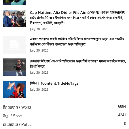
Cap-Haïtien: Alix Didier Fils-Aimé বিভাগীয় পাবলিক ইউনিভার্সিটির
নেটওয়ার্কের 20 বছর উদযাপনে অংশ নিচ্ছেন হাইতি থেকে সর্বশেষ খবর: রাজনীতি,
নিরাপত্তা, অর্থনীতি, সংস্কৃতি।
July 30, 2026
একজন প্রাক্তন ফরাসি ফাইটার পাইলট চীনের সাথে “গোয়েন্দা তথ্য” এবং “জাতীয়
প্রতিরক্ষা গোপনীয়তা প্রকাশের” জন্য অভিযুক্ত
July 30, 2026
ডেট্রয়েট টাইগার্স এমএলবি অভিষেকের জন্য শীর্ষ সম্ভাবনা ম্যাক্স ক্লার্ককে ডাকবে,
রিপোর্ট বলছে
July 30, 2026
ভিডিও। $content.TitleNoTags
July 30, 2026
6894
ពិភពលោក / World
4241
កីឡា / Sport
0
នយោបាយ / Politic