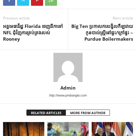
Previous article
Next article
អគ្គមេធាវីរដ្ឋ Florida ចេញដីកាទៅ
Big Ten ប្រកាសការបង្វិលកីឡាវាយ
NFL ជុំវិញការគ្រប់គ្រងរបស់
កូនបាល់ស្ត្រីនៅផ្ទះ/ក្រៅផ្ទះ –
Rooney
Purdue Boilermakers
Admin
http://www.pmbangla.com
RELATED ARTICLES
MORE FROM AUTHOR