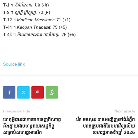
T-1 ។
គីរ៉ាវ៉ាន់កាន
: ៦៦ (-៤)
T-9 ។
សូហ្វី គ្រីស្តូហ្វ
: 70 (F)
T-12 ។
Madison Messimer
: 71 (+1)
T-44 ។
Kaopan Thapasit
: 75 (+5)
T-44 ។
ម៉ាណាសាណាន ជោតិកប្បៈ
: 75 (+5)
Source link
Previous article
Next article
ហេតុ​អ្វី​បាន​ជា​ការ​ចាក​ចេញ​ពី​ណាតូ​
រ៉េត ចនសុន បានអញ្ជើញទៅជំរំហ្វឹក
នឹង​ក្លាយ​ជា​មហន្តរាយ​សេដ្ឋកិច្ច​
ហាត់ក្រុមជាតិនៃមហាវិទ្យាល័យ
សម្រាប់​សហរដ្ឋ​អាមេរិក
សហរដ្ឋអាមេរិកឆ្នាំ 2026