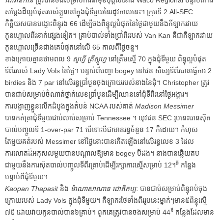
សម្តែងដ៏ល្អបំផុតរបស់ខ្លួននៅក្នុងជុំទីមួយនៃរដូវកាលនេះ។ ក្រុមទី 2 All-SEC
កិត្តិយសបានបង្ហោះពិន្ទុរង 66 ដើម្បីចងពិន្ទុល្អបំផុតនៃថ្ងៃជាមួយនឹងកីឡាករវាយ
កូនហ្គោលពីរនាក់ផ្សេងទៀត។ គ្រាប់បាល់ទាំងប្រាំពីររបស់ Van Kan គឺជាកីឡាករវាយ
កូនហ្គោលច្រើនជាងគេបំផុតនៅលើ 65 កាលពីថ្ងៃចន្ទ។
ខាងក្រោយគ្មានថាមពល 9
សូហ្វី គ្រីស្តូហ្វ
នៅត្រឹមស្មើ 70 ក្នុងជុំទីមួយ ពិន្ទុល្អបំផុត
ទីពីររបស់ Lady Vols នៃថ្ងៃ។ បន្ទាប់ពីបញ្ហា bogey នៅវេន សិស្សទីពីរបានធ្វើការ 2
birdies និង 7 par នៅលើរន្ធប្រាំបួនចុងក្រោយរបស់នាងនៃជុំ។ Christopher ត្រូវ​
បាន​ជាប់​សម្រាប់​ចំណាត់​ថ្នាក់​លេខ​ប្រាំបួន​ដើម្បី​ឈាន​ទៅ​ជុំ​ទី​ពីរ​នៅ​ថ្ងៃ​អង្គារ។
ការបង្ហាញខ្លួនលើកដំបូងក្នុងតំបន់ NCAA របស់គាត់
Madison Messimer
បានកត់ត្រាជុំទីមួយជាប់លាប់សម្រាប់ Tennessee ។ យុវជន SEC រូបនេះបានស៊ុត
បាល់បញ្ចូលទី 1-over-par 71 បើទោះបីជាមានរន្ធចំនួន 17 ក៏ដោយ។ កំហុស
តែមួយគត់របស់ Messimer នៅថ្ងៃនោះបានកើតឡើងនៅលើរន្ធលេខ 3 ដែល
ការលោតដ៏អកុសលមួយបានបណ្តាលឱ្យមាន bogey បីដង។ នាង​បាន​ឆ្លើយ​តប​
ទី
ជាមួយ​នឹង​ការ​ស៊ុត​បាល់​បញ្ចូល​ទី​ពីរ​គ្រាប់​ដើម្បី​រក្សា​ការ​ស្មើ​សម្រាប់ 12។
កន្លែង
បន្ទាប់ពីជុំទីមួយ។
Kaopan Thapasit
និង
ម៉ាណាសាណាន ជោតិកប្បៈ
បានជាប់សម្រាប់ពិន្ទុរាប់ចុង
ក្រោយរបស់ Lady Vols ក្នុងជុំទីមួយ។ កីឡាករ​ថៃ​ទាំង​ពីរ​រូប​នេះ​ម្នាក់ៗ​មាន​៥​ពិន្ទុ​ស្មើ​
ទី
៧៥ ដោយ​វាយ​កូន​បាល់​បាន​៦​គ្រាប់។ ពួកគេត្រូវបានចងសម្រាប់ 44
កន្លែងដែលមាន