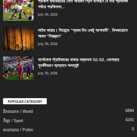
প্যাকার্স ক্যারিয়ারের নেতা আহমান গ্রিন বলেছেন যে তার প্রাথমিক
পর্যায়ে পারকিনসন...
July 30, 2026
লাইভ ফায়ার। গিরোন্ডে “প্রথম দিন একটু আশাবাদী”, বিসকারোসে
আগুন “নিয়ন্ত্রনে”
July 30, 2026
বার্সেলোনা স্ট্রাইকারের থাকার সম্ভাবনা 50-50, খেলোয়াড়
পুনর্নবীকরণ প্রস্তাবে অসন্তুষ্ট
July 30, 2026
POPULAR CATEGORY
6894
ពិភពលោក / World
4241
កីឡា / Sport
0
នយោបាយ / Politic