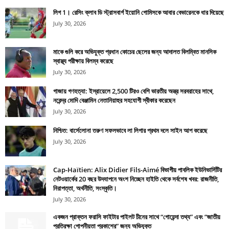
লিগ 1। রেসিং ক্লাব ডি স্ট্রাসবার্গ ইয়োনি গোমিসকে আবার বেভারেনকে ধার দিয়েছে
July 30, 2026
মাকে গুলি করে অভিযুক্ত প্রধান কোচের ছেলের জন্য আদালত বিলম্বিত মানসিক
স্বাস্থ্য পরীক্ষায় বিলম্ব করেছে
July 30, 2026
গাজায় গণহত্যা: ইস্রায়েলে 2,500 টিরও বেশি ভারতীয় অস্ত্র সরবরাহের সাথে,
নরেন্দ্র মোদি বেঞ্জামিন নেতানিয়াহুর সহযোগী স্বীকার করেছেন
July 30, 2026
নিশ্চিত: বার্সেলোনা তরুণ সফলভাবে লা লিগার প্রথম দলে সাইন আপ করেছে
July 30, 2026
Cap-Haïtien: Alix Didier Fils-Aimé বিভাগীয় পাবলিক ইউনিভার্সিটির
নেটওয়ার্কের 20 বছর উদযাপনে অংশ নিচ্ছেন হাইতি থেকে সর্বশেষ খবর: রাজনীতি,
নিরাপত্তা, অর্থনীতি, সংস্কৃতি।
July 30, 2026
একজন প্রাক্তন ফরাসি ফাইটার পাইলট চীনের সাথে “গোয়েন্দা তথ্য” এবং “জাতীয়
প্রতিরক্ষা গোপনীয়তা প্রকাশের” জন্য অভিযুক্ত