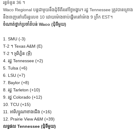
រន្ធចំនួន 36 ។
Waco Regional បន្តជាមួយនឹងជុំទីពីរនៅថ្ងៃអង្គារ។ រដ្ឋ Tennessee ត្រូវ​បាន​គ្រោង​
នឹង​ចេញ​នៅ​លើ​រន្ធ​លេខ 10 ដោយ​ម៉ោង​ចាប់​ផ្ដើម​នៅ​ម៉ោង 9 ព្រឹក EST។
ចំណាត់ថ្នាក់ប្រចាំតំបន់ Waco (ជុំទីមួយ)
1. SMU (-3)
T-2 ។ Texas A&M (E)
T-2 ។ អូរីហ្គិន (អ៊ី)
4. រដ្ឋ Tennessee (+2)
5. Tulsa (+6)
6. LSU (+7)
7. Baylor (+8)
8. រដ្ឋ Tarleton (+10)
9. រដ្ឋ Colorado (+12)
10. TCU (+15)
11. អារីហ្សូណាខាងជើង (+16)
12. Prairie View A&M (+39)
លទ្ធផល Tennessee (ជុំទីមួយ)