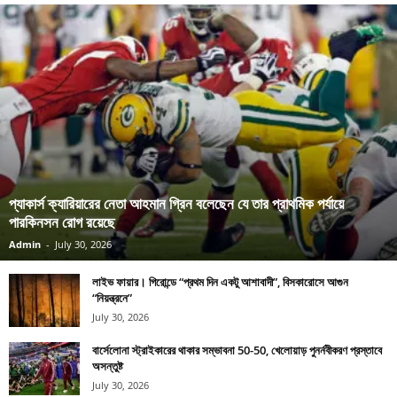
প্যাকার্স ক্যারিয়ারের নেতা আহমান গ্রিন বলেছেন যে তার প্রাথমিক পর্যায়ে
পারকিনসন রোগ রয়েছে
Admin
-
July 30, 2026
লাইভ ফায়ার। গিরোন্ডে “প্রথম দিন একটু আশাবাদী”, বিসকারোসে আগুন
“নিয়ন্ত্রনে”
July 30, 2026
বার্সেলোনা স্ট্রাইকারের থাকার সম্ভাবনা 50-50, খেলোয়াড় পুনর্নবীকরণ প্রস্তাবে
অসন্তুষ্ট
July 30, 2026