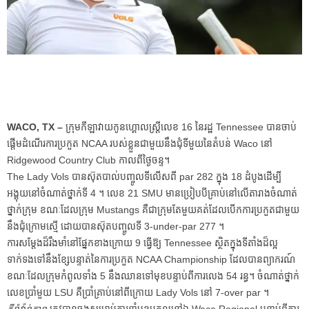
WACO, TX –
ក្រុមកីឡាវាយកូនហ្គោលស្ត្រីលេខ 16 នៃរដ្ឋ Tennessee បានចាប់
ផ្តើមដំណើរការប្រកួត NCAA របស់ខ្លួនជាមួយនឹងជុំទីមួយនៃតំបន់ Waco នៅ
Ridgewood Country Club កាលពីថ្ងៃចន្ទ។
The Lady Vols បានស៊ុតបាល់បញ្ចូលទីលើសពី par 282 ក្នុង 18 ដំបូងដើម្បី
អង្គុយនៅចំណាត់ថ្នាក់ទី 4 ។ លេខ 21 SMU មានប្រៀបបីគ្រាប់នៅលើតារាងចំណាត់
ថ្នាក់ក្រុម ខណៈដែលក្រុម Mustangs គឺជាក្រុមតែមួយគត់ដែលបើកការប្រកួតជាមួយ
នឹងជុំក្រោមស្មើ ដោយបានស៊ុតបញ្ចូលទី 3-under-par 277 ។
ការសម្តែងដ៏រឹងមាំនៅផ្នែកខាងក្រោយ 9 ធ្វើឱ្យ Tennessee ស្ថិតក្នុងទីតាំងដ៏ល្អ
ទាក់ទងទៅនឹងខ្សែបន្ទាត់នៃការប្រកួត NCAA Championship ដែលបានព្យាករណ៍
ខណៈដែលក្រុមកំពូលទាំង 5 នឹងឈានទៅមុខបន្ទាប់ពីការលេង 54 រន្ធ។ ចំណាត់ថ្នាក់
លេខប្រាំមួយ LSU គឺប្រាំគ្រាប់នៅពីក្រោយ Lady Vols នៅ 7-over par ។
គីរ៉ាវ៉ាន់កាន
ត្រូវបានចងសម្រាប់ការនាំមុខបុគ្គលនៅឯ Waco Regional បន្ទាប់ពីការ