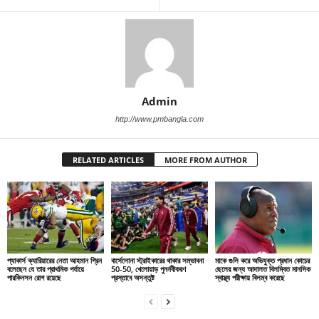
Admin
http://www.pmbangla.com
RELATED ARTICLES
MORE FROM AUTHOR
প্যাকার্স ক্যারিয়ারের নেতা আহমান গ্রিন
বার্সেলোনা স্ট্রাইকারের থাকার সম্ভাবনা
মাকে গুলি করে অভিযুক্ত প্রধান কোচের
বলেছেন যে তার প্রাথমিক পর্যায়ে
50-50, খেলোয়াড় পুনর্নবীকরণ
ছেলের জন্য আদালত বিলম্বিত মানসিক
পারকিনসন রোগ রয়েছে
প্রস্তাবে অসন্তুষ্ট
স্বাস্থ্য পরীক্ষায় বিলম্ব করেছে