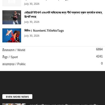
July 30, 2026
ডেট্রয়েট টাইগার্স এমএলবি অভিষেকের জন্য শীর্ষ সম্ভাবনা ম্যাক্স ক্লার্ককে ডাকবে,
রিপোর্ট বলছে
July 30, 2026
ভিডিও। $content.TitleNoTags
July 30, 2026
6894
ពិភពលោក / World
4241
កីឡា / Sport
0
នយោបាយ / Politic
EVEN MORE NEWS