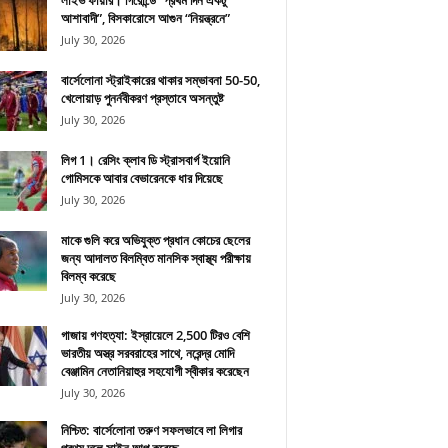
লাইভ ফায়ার। গিরোন্ডে “প্রথম দিন একটু
আশাবাদী”, বিসকারোসে আগুন “নিয়ন্ত্রনে”
July 30, 2026
বার্সেলোনা স্ট্রাইকারের থাকার সম্ভাবনা 50-50,
খেলোয়াড় পুনর্নবীকরণ প্রস্তাবে অসন্তুষ্ট
July 30, 2026
লিগ 1। রেসিং ক্লাব ডি স্ট্রাসবার্গ ইয়োনি
গোমিসকে আবার বেভারেনকে ধার দিয়েছে
July 30, 2026
মাকে গুলি করে অভিযুক্ত প্রধান কোচের ছেলের
জন্য আদালত বিলম্বিত মানসিক স্বাস্থ্য পরীক্ষায়
বিলম্ব করেছে
July 30, 2026
গাজায় গণহত্যা: ইস্রায়েলে 2,500 টিরও বেশি
ভারতীয় অস্ত্র সরবরাহের সাথে, নরেন্দ্র মোদি
বেঞ্জামিন নেতানিয়াহুর সহযোগী স্বীকার করেছেন
July 30, 2026
নিশ্চিত: বার্সেলোনা তরুণ সফলভাবে লা লিগার