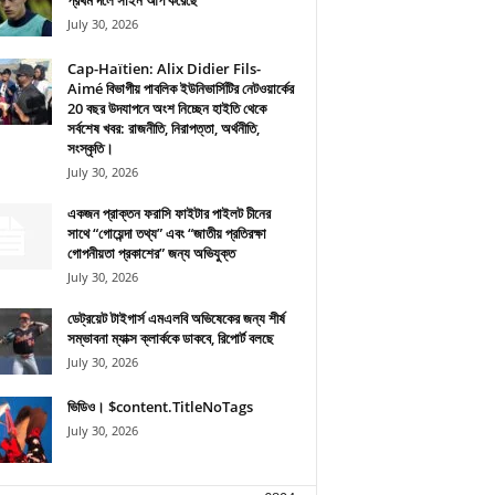
প্রথম দলে সাইন আপ করেছে
July 30, 2026
Cap-Haïtien: Alix Didier Fils-
Aimé বিভাগীয় পাবলিক ইউনিভার্সিটির নেটওয়ার্কের
20 বছর উদযাপনে অংশ নিচ্ছেন হাইতি থেকে
সর্বশেষ খবর: রাজনীতি, নিরাপত্তা, অর্থনীতি,
সংস্কৃতি।
July 30, 2026
একজন প্রাক্তন ফরাসি ফাইটার পাইলট চীনের
সাথে “গোয়েন্দা তথ্য” এবং “জাতীয় প্রতিরক্ষা
গোপনীয়তা প্রকাশের” জন্য অভিযুক্ত
July 30, 2026
ডেট্রয়েট টাইগার্স এমএলবি অভিষেকের জন্য শীর্ষ
সম্ভাবনা ম্যাক্স ক্লার্ককে ডাকবে, রিপোর্ট বলছে
July 30, 2026
ভিডিও। $content.TitleNoTags
July 30, 2026