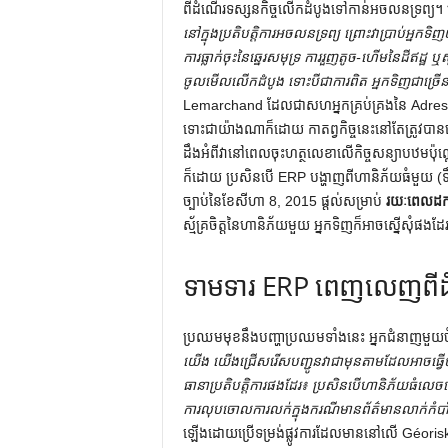
ពីដំណើរទស្សនកិច្ចលើកដំបូងទៅកាន់អចលនទ្រព្
នៅក្នុងប្រតិបត្តិការអចលនទ្រព្យ ព្រោះវាប្រាប់អ្នក
ការធ្លាក់ចុះនៃឆ្នេរសមុទ្រ ការរួញតូច-ហើមនៃដីឥដ្ឋ ឬសូ
ចូលមើលលើកដំបូង ទោះបីជាការពិត អ្នកទិញជាច្
Lemarchand ដែលជាសហអ្នកគ្រប់គ្រងនៃ Adress
ទោះជាយ៉ាងណាក៏ដោយ កាតព្វកិច្ចនេះនៅតែត្រូវបានគេម
ដឹងអំពីវានៅពេលចុះហត្ថលេខាលើកិច្ចសន្យាបឋមប៉
ក៏ដោយ ប្រសិនបើ ERP បង្ហាញពីហានិភ័យធំមួយ (ទ
ច្បាប់នៃខែសីហា 8, 2015 ផ្តល់សម្រាប់
រយៈពេលដកប
ស្ម័គ្រចិត្តនៃហានិភ័យមួយ អ្នកទិញក៏អាចស្នើសុំផងដ
ទាមទារ ERP ពេញលេញពីដំ
ប្រឈមមុខនឹងបញ្ហាប្រឈមទាំងនេះ អ្នកជំនាញមួយចំ
យើង យើងជ្រើសរើសបញ្ជូនវាជាមុនតាមដែលអាចធ្វើបា
ធានាប្រតិបត្តិការផងដែរ៖ ប្រសិនបើហានិភ័យធំលេចឡ
ការលុបចោលការលក់ក្នុងករណីមានព័ត៌មានលាក់កំបា
ឡើងដោយប្រើទម្រង់ផ្លូវការដែលមាននៅលើ Géorisks ។ 