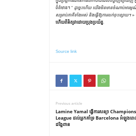
ក្នុងព្រឹត្តិការណ៍នៃការលាក់បាំងដែលបង្ហាញឱ្យឃើញ អ្
ព័ត៌មាន។ “
ដូច្នេះហើយ យើងមិនមានចំណាប់អារម្មណ៍ក
សម្រាប់ភាគីទាំងអស់ និងធ្វើឱ្យការលក់ចុះខ្សោយ។
» 
ហើយពិនិត្យវាដោយប្រុងប្រយ័ត្ន
.
Source link
Previous article
Lamine Yamal ធ្វើការសន្យា Champions
League ដល់អ្នកគាំទ្រ Barcelona អំឡុងព
ដង្ហែពាន