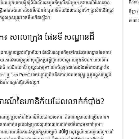
ពិភពល
ាប់ដែលអ្នកអាចស្នើសុំពីដំណើរទស្សនកិច្ចលើកដំបូង។ ក្នុងករណីដែលគ្មាន
ស្ទើរអាចចង់លាក់តំបន់ទឹកជំនន់ ឬហានិភ័យដែលគេស្គាល់។ ប្រសិនបើវាត្រូវ
កីឡា /
ទទួលខុសត្រូវអាចនឹងកើតឡើង។
នយោបា
្នក៖ សាលាក្រុង ផែនទី សណ្ឋានដី
ារស្រាវជ្រាវបន្ថែមដែរ។ ដំណើរទស្សនកិច្ចទៅកាន់នាយកដ្ឋានផែនការ
 ភាពងាយស្រួល សូម្បីតែប្រវត្តិគ្រោះមហន្តរាយក្នុងតំបន់។ គេហទំព័រ
ម្មជាតិ ការជីកយករ៉ែ ឬឆ្នេរសមុទ្រ។ យកចិត្តទុកដាក់ផងដែរចំពោះឈ្មោះនៃ
in” ឬ “les Prés” អាចបង្ហាញពីអតីតកាលជលសាស្ត្រ ឬភូគព្ភសាស្ត្រដ៏
ង់ចាំការភ្ញាក់ផ្អើលមិនល្អ។
្រឹត្តិការណ៍​នៃ​ហានិភ័យ​ដែល​លាក់​កំបាំង?
ិនពេញលេញ ឬលាក់បាំងហានិភ័យដោយចេតនា ដំណោះស្រាយជាច្រើនមាន។
លបានការកាត់បន្ថយតម្លៃឬការលុបចោលការលក់នៅចំពោះមុខចៅក្រម។
ះរយៈពេលនៃការដកប្រាក់ស្របច្បាប់
ដប់ថ្ងៃ
អនុវត្តយ៉ាងពេញលេញ។ នៅ