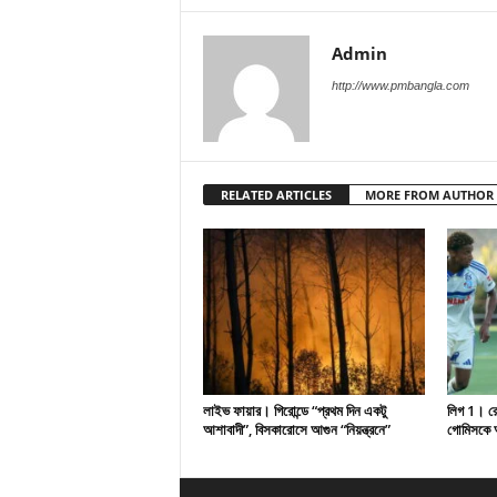
Admin
http://www.pmbangla.com
RELATED ARTICLES
MORE FROM AUTHOR
লাইভ ফায়ার। গিরোন্ডে “প্রথম দিন একটু
লিগ 1। রেসি
আশাবাদী”, বিসকারোসে আগুন “নিয়ন্ত্রনে”
গোমিসকে আ