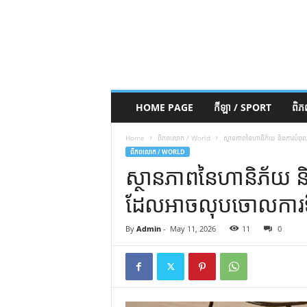
HOME PAGE
កីឡា / SPORT
ពិ
Home
ពិភពលោក / World
ស្ថានភាពនៃហានិភ័យ និងការបំ
ពិភពលោក / WORLD
ស្ថានភាពនៃហានិភ័យ ន
ដែលអាចលុបចោលការទិ
By
Admin
-
May 11, 2026
11
0