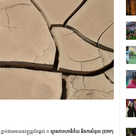
្នាក់ងារអចលនវត្ថុត្រូវតែផ្តល់ ក
ស្ថានភាពហានិភ័យ និងការបំពុល (ERP)