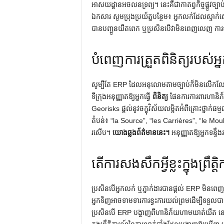
អាសយដ្ឋានអចលនទ្រព្យ។ នេះគឺជាកាតព្វកិច្ចផ្លូវច្ប
ឯកសារ សូមប្រុងប្រយ័ត្នបន្ថែម៖ អ្នកលក់ដែលស្ទាក់
បានបញ្ជូនយឺតពេក ឬប្រសិនបើវាមិនពេញលេញ ការ
បំពេញការត្រួតពិនិត្យរបស់អ
សូម្បីតែ ERP ដែលអនុលោមតាមច្បាប់ក៏មិនលើកលែងក
ទីក្រុងអនុញ្ញាតឱ្យអ្នកធ្វើ
ពិនិត្យ
ផែនការការពារហានិភ័យ
Georisks ផ្តល់នូវចក្ខុវិស័យលម្អិតអំពីគ្រោះថ្នាក់ធ
តំបន់៖ “la Source”, “les Carrières”, “le Moul
រសើប។
យោងឆ្លងព័ត៌មាននេះ។
អនុញ្ញាតឱ្យអ្នកទន្ទឹងរ
តើ​ការ​សង​សឹក​អ្វី​ខ្លះ​ក្នុង​ព
ប្រសិនបើអ្នកលក់ ឬភ្នាក់ងារបានផ្តល់ ERP ម
អ្នកទិញអាចទាមទារការខ្វះការយល់ព្រមដើម្បីទទួ
ប្រសិនបើ ERP បង្ហាញពីហានិភ័យហាមឃាត់យឺត នោ