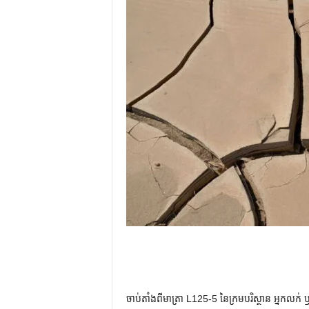
ចាប់តាំងពីមាត្រា L125-5 នៃក្រមបរិស្ថាន អ្នកលក់ ឬភ