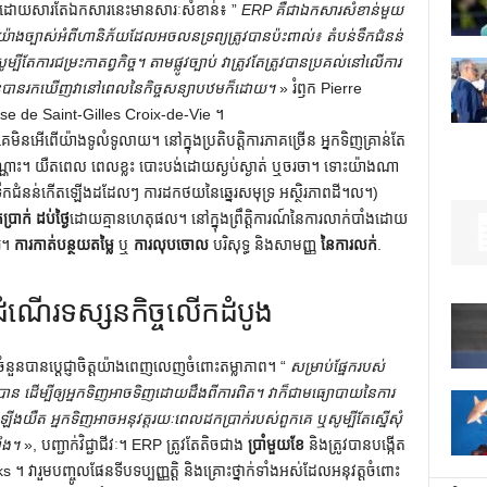
យ។ ដោយសារតែឯកសារនេះមានសារៈសំខាន់៖ ”
ERP គឺជាឯកសារសំខាន់មួយ
ទិញយ៉ាងច្បាស់អំពីហានិភ័យដែលអចលនទ្រព្យត្រូវបានប៉ះពាល់៖ តំបន់ទឹកជំនន់
ម្បីតែការជម្រះកាតព្វកិច្ច។ តាមផ្លូវច្បាប់ វាត្រូវតែត្រូវបានប្រគល់នៅលើការ
រើនបានរកឃើញវានៅពេលនៃកិច្ចសន្យាបឋមក៏ដោយ។
» រំឭក Pierre
e de Saint-Gilles Croix-de-Vie ។
ិនអើពើយ៉ាងទូលំទូលាយ។ នៅក្នុងប្រតិបត្តិការភាគច្រើន អ្នកទិញគ្រាន់តែ
ុណ្ណោះ។ យឺតពេល ពេលខ្លះ បោះបង់ដោយស្ងប់ស្ងាត់ ឬចរចា។ ទោះយ៉ាងណា
ឹកជំនន់កើតឡើងដដែលៗ ការដកថយនៃឆ្នេរសមុទ្រ អស្ថិរភាពដី។ល។)
្រាក់
ដប់ថ្ងៃ
ដោយគ្មានហេតុផល។ នៅក្នុងព្រឹត្តិការណ៍នៃការលាក់បាំងដោយ
ែរ។
ការកាត់បន្ថយតម្លៃ
ឬ
ការលុបចោល
បរិសុទ្ធ និងសាមញ្ញ
នៃការលក់
.
ណើរទស្សនកិច្ចលើកដំបូង
នួនបានប្តេជ្ញាចិត្តយ៉ាងពេញលេញចំពោះតម្លាភាព។ “
សម្រាប់ផ្នែករបស់
ន ដើម្បីឲ្យអ្នកទិញអាចទិញដោយដឹងពីការពិត។ វាក៏ជាមធ្យោបាយនៃការ
ើងយឺត អ្នកទិញអាចអនុវត្តរយៈពេលដកប្រាក់របស់ពួកគេ ឬសូម្បីតែស្នើសុំ
ំង។
», បញ្ជាក់វិជ្ជាជីវៈ។ ERP ត្រូវតែតិចជាង
ប្រាំមួយខែ
និងត្រូវបានបង្កើត
វារួមបញ្ចូលផែនទីបទប្បញ្ញត្តិ និងគ្រោះថ្នាក់ទាំងអស់ដែលអនុវត្តចំពោះ