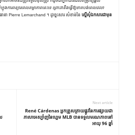
នកលក់អាចនឹងត្រូវទទួលខុសត្រូវ ក៏ដូចជាភ្នាក់ងារដែលតម្រូវឱ្យផ្តល់
្នុងការពន្យារពេលតម្លាភាពនេះទេ ព្រោះវានឹងធ្វើឱ្យខាតបង់ពេលវេលា
ធានា Pierre Lemarchand ។ ដូច្នេះសារៈសំខាន់នៃ
ស្នើសុំឯកសារជាមុន
Next article
René Cárdenas អ្នកត្រួសត្រាយផ្លូវនៃការផ្សាយជា
េល
ភាសាអេស្ប៉ាញនៃហ្គេម MLB បានទទួលមរណភាពនៅ
អាយុ 96 ឆ្នាំ