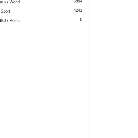
6894
ោក / World
4241
 Sport
0
យ / Politic