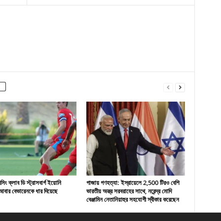
ং ক্লাব ডি স্ট্রাসবার্গ ইয়োনি
গাজায় গণহত্যা: ইস্রায়েলে 2,500 টিরও বেশি
বার বেভারেনকে ধার দিয়েছে
ভারতীয় অস্ত্র সরবরাহের সাথে, নরেন্দ্র মোদি
বেঞ্জামিন নেতানিয়াহুর সহযোগী স্বীকার করেছেন