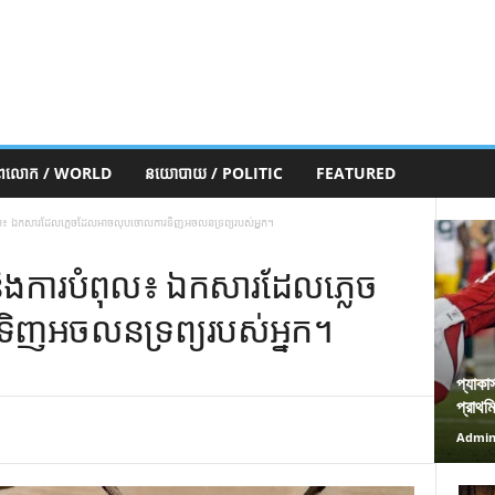
ភពលោក / WORLD
នយោបាយ / POLITIC
FEATURED
ពុល៖ ឯកសារដែលភ្លេចដែលអាចលុបចោលការទិញអចលនទ្រព្យរបស់អ្នក។
ិងការបំពុល៖ ឯកសារដែលភ្លេច
ញអចលនទ្រព្យរបស់អ្នក។
প্যাকা
প্রাথম
Admi