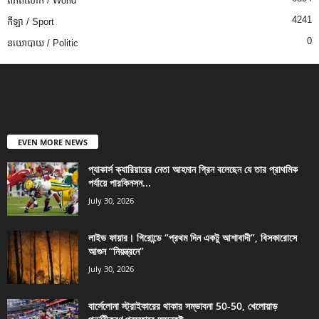
ពិភពលោក / World
4241
កីឡា / Sport
0
នយោបាយ / Politic
EVEN MORE NEWS
প্যাকার্স ক্যারিয়ারের নেতা আহমান গ্রিন বলেছেন যে তার প্রাথমিক
পর্যায়ে পারকিনসন...
July 30, 2026
লাইভ ফায়ার। গিরোন্ডে “প্রথম দিন একটু আশাবাদী”, বিসকারোসে
আগুন “নিয়ন্ত্রনে”
July 30, 2026
বার্সেলোনা স্ট্রাইকারের থাকার সম্ভাবনা 50-50, খেলোয়াড়