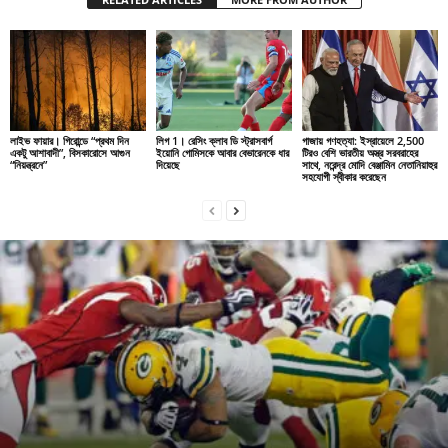
লাইভ ফায়ার। গিরোন্ডে “প্রথম দিন
লিগ 1। রেসিং ক্লাব ডি স্ট্রাসবার্গ
গাজায় গণহত্যা: ইস্রায়েলে 2,500
একটু আশাবাদী”, বিসকারোসে আগুন
ইয়োনি গোমিসকে আবার বেভারেনকে ধার
টিরও বেশি ভারতীয় অস্ত্র সরবরাহের
“নিয়ন্ত্রনে”
দিয়েছে
সাথে, নরেন্দ্র মোদি বেঞ্জামিন নেতানিয়াহুর
সহযোগী স্বীকার করেছেন