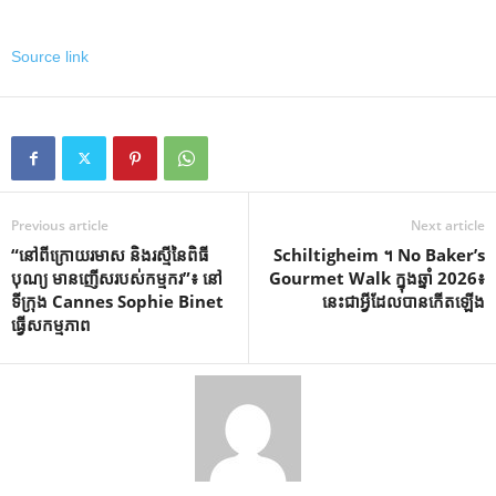
Source link
Previous article
Next article
“នៅពីក្រោយរមាស និងរស្មីនៃពិធី
Schiltigheim ។ No Baker’s
បុណ្យ មានញើសរបស់កម្មករ”៖ នៅ
Gourmet Walk ក្នុងឆ្នាំ 2026៖
ទីក្រុង Cannes Sophie Binet
នេះជាអ្វីដែលបានកើតឡើង
ធ្វើសកម្មភាព