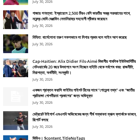
July 30, 2026
গাজায় গণহত্যা: ইস্রায়েলে 2,500 টিরও বেশি ভারতীয় অস্ত্র সরবরাহের সাথে,
নরেন্দ্র মোদি বেঞ্জামিন নেতানিয়াহুর সহযোগী স্বীকার করেছেন
July 30, 2026
নিশ্চিত: বার্সেলোনা তরুণ সফলভাবে লা লিগার প্রথম দলে সাইন আপ করেছে
July 30, 2026
Cap-Haïtien: Alix Didier Fils-Aimé বিভাগীয় পাবলিক ইউনিভার্সিটির
নেটওয়ার্কের 20 বছর উদযাপনে অংশ নিচ্ছেন হাইতি থেকে সর্বশেষ খবর: রাজনীতি,
নিরাপত্তা, অর্থনীতি, সংস্কৃতি।
July 30, 2026
একজন প্রাক্তন ফরাসি ফাইটার পাইলট চীনের সাথে “গোয়েন্দা তথ্য” এবং “জাতীয়
প্রতিরক্ষা গোপনীয়তা প্রকাশের” জন্য অভিযুক্ত
July 30, 2026
ডেট্রয়েট টাইগার্স এমএলবি অভিষেকের জন্য শীর্ষ সম্ভাবনা ম্যাক্স ক্লার্ককে ডাকবে,
রিপোর্ট বলছে
July 30, 2026
ভিডিও। $content.TitleNoTags