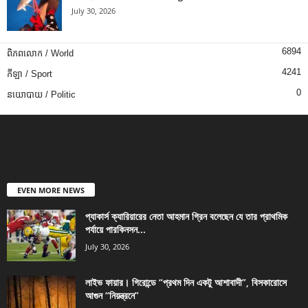
July 30, 2026
6894
ពិភពលោក / World
4241
កីឡា / Sport
0
នយោបាយ / Politic
EVEN MORE NEWS
প্যাকার্স ক্যারিয়ারের নেতা আহমান গ্রিন বলেছেন যে তার প্রাথমিক
পর্যায়ে পারকিনসন...
July 30, 2026
লাইভ ফায়ার। গিরোন্ডে “প্রথম দিন একটু আশাবাদী”, বিসকারোসে
আগুন “নিয়ন্ত্রনে”