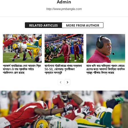
Admin
http://www.pmbangla.com
RELATED ARTICLES
MORE FROM AUTHOR
প্যাকার্স ক্যারিয়ারের নেতা আহমান গ্রিন
বার্সেলোনা স্ট্রাইকারের থাকার সম্ভাবনা
মাকে গুলি করে অভিযুক্ত প্রধান কোচের
বলেছেন যে তার প্রাথমিক পর্যায়ে
50-50, খেলোয়াড় পুনর্নবীকরণ
ছেলের জন্য আদালত বিলম্বিত মানসিক
পারকিনসন রোগ রয়েছে
প্রস্তাবে অসন্তুষ্ট
স্বাস্থ্য পরীক্ষায় বিলম্ব করেছে