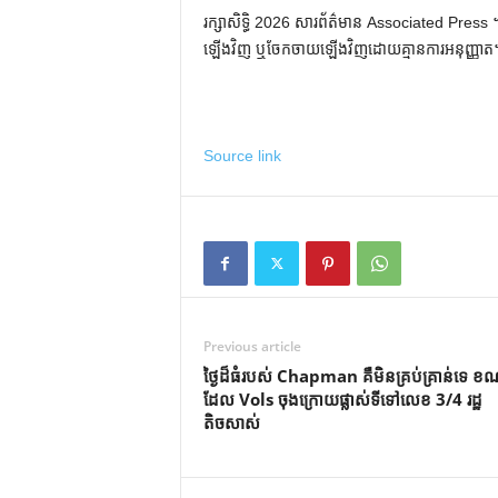
រក្សាសិទ្ធិ 2026 សារព័ត៌មាន Associated Press ។ រ
ឡើងវិញ ឬចែកចាយឡើងវិញដោយគ្មានការអនុញ្ញាត
Source link
Previous article
ថ្ងៃដ៏ធំរបស់ Chapman គឺមិនគ្រប់គ្រាន់ទេ ខ
ដែល Vols ចុងក្រោយផ្លាស់ទីទៅលេខ 3/4 រដ្ឋ
តិចសាស់