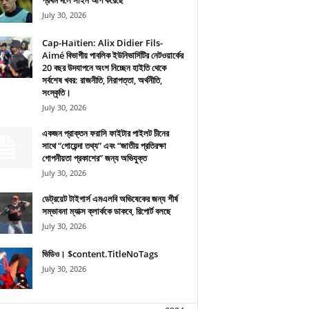
প্রথম দলে সাইন আপ করেছে
July 30, 2026
Cap-Haïtien: Alix Didier Fils-
Aimé বিভাগীয় পাবলিক ইউনিভার্সিটির নেটওয়ার্কের
20 বছর উদযাপনে অংশ নিচ্ছেন হাইতি থেকে
সর্বশেষ খবর: রাজনীতি, নিরাপত্তা, অর্থনীতি,
সংস্কৃতি।
July 30, 2026
একজন প্রাক্তন ফরাসি ফাইটার পাইলট চীনের
সাথে “গোয়েন্দা তথ্য” এবং “জাতীয় প্রতিরক্ষা
গোপনীয়তা প্রকাশের” জন্য অভিযুক্ত
July 30, 2026
ডেট্রয়েট টাইগার্স এমএলবি অভিষেকের জন্য শীর্ষ
সম্ভাবনা ম্যাক্স ক্লার্ককে ডাকবে, রিপোর্ট বলছে
July 30, 2026
ভিডিও। $content.TitleNoTags
July 30, 2026