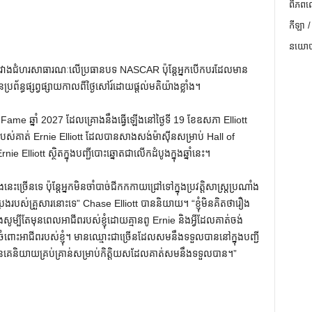
ពិភពល
កីឡា /
នយោបា
ជៀសវាងជំហរសាធារណៈលើប្រធានបទ NASCAR ប៉ុន្តែអ្នកបើកបរដែលមាន
ប្រព័ន្ធផ្សព្វផ្សាយកាលពីថ្ងៃសៅរ៍ដោយផ្តល់មតិយ៉ាងខ្លាំង។
ame ឆ្នាំ 2027 ដែលគ្រោងនឹងធ្វើឡើងនៅថ្ងៃទី 19 ខែឧសភា Elliott
ពូរបស់គាត់ Ernie Elliott ដែលបានសាងសង់ម៉ាស៊ីនសម្រាប់ Hall of
Elliott ស្ថិតក្នុងបញ្ជីបោះឆ្នោតជាលើកដំបូងក្នុងឆ្នាំនេះ។
ច្រើនទេ ប៉ុន្តែអ្នកមិនចាំបាច់ជីកកកាយជ្រៅទៅក្នុងប្រវត្តិសាស្រ្តប្រណាំង
ឹងប្រែងរបស់គ្រួសារនោះទេ” Chase Elliott បាននិយាយ។ “ខ្ញុំមិនគិតថារឿង
ិងសូម្បីតែមុនពេលអាជីពរបស់ខ្ញុំដោយគ្មានពូ Ernie និងអ្វីដែលគាត់ចង់
ំពោះអាជីពរបស់ខ្ញុំ។ មានឈ្មោះជាច្រើនដែលសមនឹងទទួលបាននៅក្នុងបញ្ជី
្រូវបានគេនិយាយគ្រប់គ្រាន់សម្រាប់កិត្តិយសដែលគាត់សមនឹងទទួលបាន។”