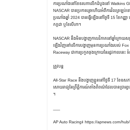
ការប្រណាំងនៅខែឧសភាលើកដំបូងនៅ Watkins Gl
NASCAR បានប្រកាសរួចហើយអំពីការវិលត្រឡប់ទៅកាន
ប្រណាំងឆ្នាំ 2024 បានធ្វើឡើងនៅថ្ងៃទី 15 ខែកញ
កក្កដា ឬខែសីហា។
NASCAR នឹងមិនបង្ហាញកាលវិភាគនៅឆ្នាំក្រោយសម្រាប់
ឡើងវិញនៅលើការបង្ហាញមុនការប្រណាំងរបស់ F
Raceway ជាការប្រកួតចុងក្រោយនៃរដូវកាលនេះ ទំ
ត្រូវបន្ត
All-Star Race នឹងបង្ហាញខ្លួននៅថ្ងៃទី 17 ខែឧ
សោយរាជ្យនៃព្រឹត្តិការណ៍តាំងពិពណ៌ដែលបានប្រា
។
___
AP Auto Racing៖ https://apnews.com/hub/