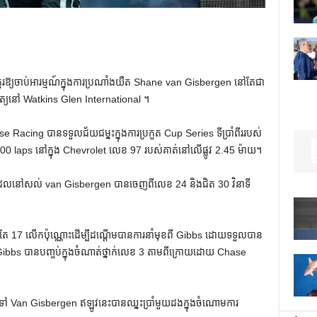
គួរឱ្យចាប់អារម្មណ៍ក្នុងការប្រណាំងយឺត Shane van Gisbergen នៅតែជា
ិត្យនៅ Watkins Glen International ។
se Racing បានទទួលជ័យជម្នះក្នុងការប្រកួត Cup Series ទីប្រាំពីររបស់
100 laps នៅក្នុង Chevrolet លេខ 97 របស់គាត់នៅលើផ្លូវ 2.45 ម៉ាយ។
ំដែលនៅសល់ van Gisbergen បានចេញពីលេខ 24 និងជិត 30 វិនាទី
រឹមតែ 17 លើកប៉ុណ្ណោះដើម្បីដណ្តើមបានការនាំមុខពី Gibbs ដោយទទួលបាន
Gibbs បានបញ្ចប់ក្នុងចំណាត់ថ្នាក់លេខ 3 តាមពីក្រោយដោយ Chase
ងទៅ Van Gisbergen ឥឡូវនេះបានឈ្នះប្រាំមួយដងក្នុងចំណោមការ