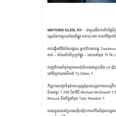
WATKINS GLEN, NY
– ជាមួយនឹងការគិតថ្លៃដ៏
ស្តេចនៃការប្រណាំងលើផ្លូវ NASCAR កាលពីថ្ងៃអាទ
ចាប់ផ្តើមពីទីតាំងបង្គោល អ្នកបើករថយន្ត Trackhou
គាត់ – ទាំងនៅលើឬក្រៅផ្លូវ – ដោយនាំមុខ 75 នៃ 
ចេញពីការនាំមុខក្រោមពណ៌បៃតងជាមួយនឹង 24 ជុ
នៅពីក្រោយមេដឹកនាំ Ty Gibbs ។
កីឡាករសញ្ជាតិនូវែលហ្សេឡង់រូបនេះត្រូវការពេលត្
ជ័យជម្នះ 7.288 វិនាទីពី Michael McDowell ។ 
Briscoe និងពិន្ទុនាំមុខ Tyler Reddick ។
មានវត្តមាននៅប្រទេសម៉ិកស៊ិកកាលពីខែមិថុនាកន្ល