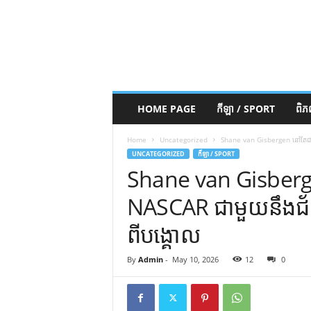
HOME PAGE
កីឡា / SPORT
ពិ
Home
Uncategorized
Shane van Gisbergen នៅតែជាកី
UNCATEGORIZED
កីឡា / SPORT
Shane van Gisberge
NASCAR ជាមួយនឹងជ័
ពីបង្គោល
By
Admin
-
May 10, 2026
12
0