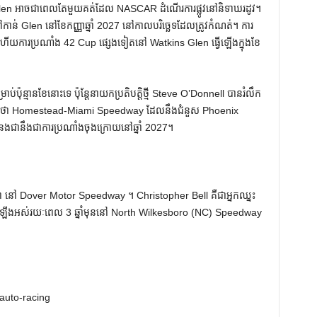
en អាចជាពេលតែមួយគត់ដែល NASCAR ដំណើរការផ្លូវនៅនិទាឃរដូវ។
់ Glen នៅខែកញ្ញាឆ្នាំ 2027 នៅកាលបរិច្ឆេទដែលត្រូវកំណត់។ ការ
្ញា ហើយការប្រណាំង 42 Cup ផ្សេងទៀតនៅ Watkins Glen ធ្វើឡើងក្នុងខែ
ប៉ុន្មានខែនោះទេ ប៉ុន្តែនាយកប្រតិបត្តិថ្មី Steve O’Donnell បានរំលឹក
ox ថា Homestead-Miami Speedway ដែលនឹងជំនួស Phoenix
នងជានឹងជាការប្រណាំងចុងក្រោយនៅឆ្នាំ 2027។
សភា នៅ Dover Motor Speedway ។ Christopher Bell គឺជាអ្នកឈ្នះ
រព្ធឡើងអស់រយៈពេល 3 ឆ្នាំមុននៅ North Wilkesboro (NC) Speedway
auto-racing