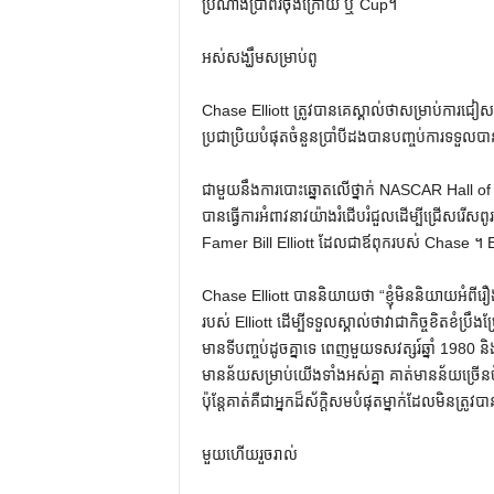
ប្រណាំងប្រាំពីរចុងក្រោយ ឬ Cup។
អស់សង្ឃឹមសម្រាប់ពូ
Chase Elliott ត្រូវបានគេស្គាល់ថាសម្រាប់ការ
ប្រជាប្រិយបំផុតចំនួនប្រាំបីដងបានបញ្ចប់ការទទួលបាន
ជាមួយនឹងការបោះឆ្នោតលើថ្នាក់ NASCAR Hall of F
បានធ្វើការអំពាវនាវយ៉ាងរំជើបរំជួលដើម្បីជ្រើសរើស
Famer Bill Elliott ដែលជាឪពុករបស់ Chase ។ Ernie 
Chase Elliott បាននិយាយថា “ខ្ញុំមិននិយាយអំពីរឿងនេះ
របស់ Elliott ដើម្បីទទួលស្គាល់ថាវាជាកិច្ចខិតខំប្រ
មានទីបញ្ចប់ដូចគ្នាទេ ពេញមួយទសវត្សរ៍ឆ្នាំ 1980 ន
មានន័យសម្រាប់យើងទាំងអស់គ្នា គាត់មានន័យច្រើនច
ប៉ុន្តែគាត់គឺជាអ្នកដ៏ស័ក្តិសមបំផុតម្នាក់ដែលមិនត
មួយហើយរួចរាល់