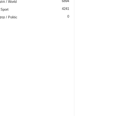
6894
ោក / World
4241
 Sport
0
យ / Politic