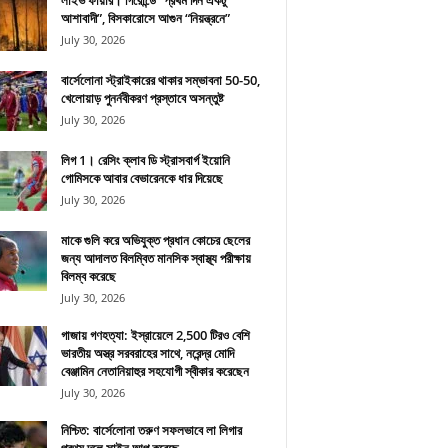
লাইভ ফায়ার। গিরোন্ডে “প্রথম দিন একটু
আশাবাদী”, বিসকারোসে আগুন “নিয়ন্ত্রনে”
July 30, 2026
বার্সেলোনা স্ট্রাইকারের থাকার সম্ভাবনা 50-50,
খেলোয়াড় পুনর্নবীকরণ প্রস্তাবে অসন্তুষ্ট
July 30, 2026
লিগ 1। রেসিং ক্লাব ডি স্ট্রাসবার্গ ইয়োনি
গোমিসকে আবার বেভারেনকে ধার দিয়েছে
July 30, 2026
মাকে গুলি করে অভিযুক্ত প্রধান কোচের ছেলের
জন্য আদালত বিলম্বিত মানসিক স্বাস্থ্য পরীক্ষায়
বিলম্ব করেছে
July 30, 2026
গাজায় গণহত্যা: ইস্রায়েলে 2,500 টিরও বেশি
ভারতীয় অস্ত্র সরবরাহের সাথে, নরেন্দ্র মোদি
বেঞ্জামিন নেতানিয়াহুর সহযোগী স্বীকার করেছেন
July 30, 2026
নিশ্চিত: বার্সেলোনা তরুণ সফলভাবে লা লিগার