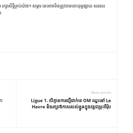
ក្សាសិទ្ធិគ្រប់យ៉ាង។ សម្ភារៈនេះអាចមិនត្រូវបានបោះពុម្ពផ្សាយ សរសេរ
។
Next article
ណៈ
Ligue 1. បើគ្មានការជឿជាក់ទេ OM ឈ្នះនៅ Le
Havre និងរក្សាឱកាសរបស់ខ្លួនក្នុងវគ្គជម្រុះអឺរ៉ុប