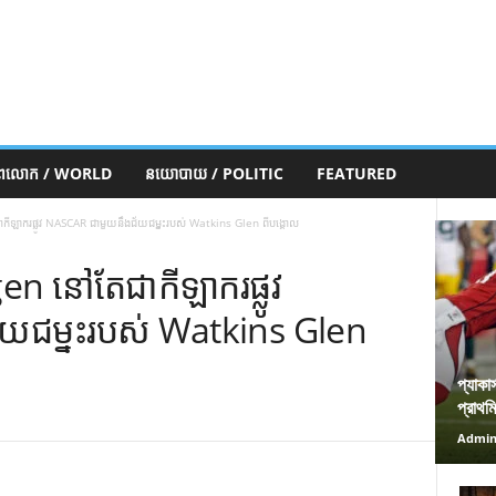
ភពលោក / WORLD
នយោបាយ / POLITIC
FEATURED
ឡាករផ្លូវ NASCAR ជាមួយនឹងជ័យជម្នះរបស់ Watkins Glen ពីបង្គោល
n នៅតែជាកីឡាករផ្លូវ
យជម្នះរបស់ Watkins Glen
প্যাকা
প্রাথম
Admi