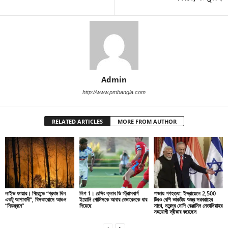
Admin
http://www.pmbangla.com
RELATED ARTICLES
MORE FROM AUTHOR
লাইভ ফায়ার। গিরোন্ডে “প্রথম দিন
লিগ 1। রেসিং ক্লাব ডি স্ট্রাসবার্গ
গাজায় গণহত্যা: ইস্রায়েলে 2,500
একটু আশাবাদী”, বিসকারোসে আগুন
ইয়োনি গোমিসকে আবার বেভারেনকে ধার
টিরও বেশি ভারতীয় অস্ত্র সরবরাহের
“নিয়ন্ত্রনে”
দিয়েছে
সাথে, নরেন্দ্র মোদি বেঞ্জামিন নেতানিয়াহুর
সহযোগী স্বীকার করেছেন