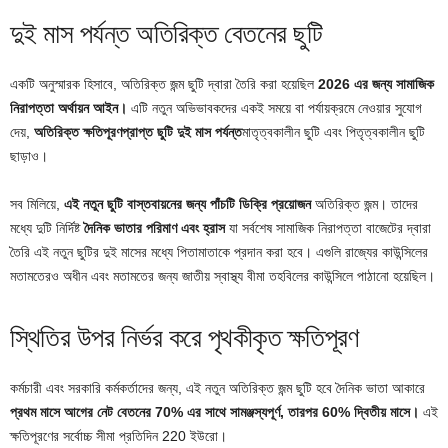
দুই মাস পর্যন্ত অতিরিক্ত বেতনের ছুটি
একটি অনুস্মারক হিসাবে, অতিরিক্ত জন্ম ছুটি দ্বারা তৈরি করা হয়েছিল
2026 এর জন্য সামাজিক
নিরাপত্তা অর্থায়ন আইন।
এটি নতুন অভিভাবকদের একই সময়ে বা পর্যায়ক্রমে নেওয়ার সুযোগ
দেয়,
অতিরিক্ত ক্ষতিপূরণপ্রাপ্ত ছুটি দুই মাস পর্যন্ত
মাতৃত্বকালীন ছুটি এবং পিতৃত্বকালীন ছুটি
ছাড়াও।
সব মিলিয়ে,
এই নতুন ছুটি বাস্তবায়নের জন্য পাঁচটি ডিক্রি প্রয়োজন
অতিরিক্ত জন্ম। তাদের
মধ্যে দুটি নির্দিষ্ট
দৈনিক ভাতার পরিমাণ এবং হ্রাস
যা সর্বশেষ সামাজিক নিরাপত্তা বাজেটের দ্বারা
তৈরি এই নতুন ছুটির দুই মাসের মধ্যে পিতামাতাকে প্রদান করা হবে। এগুলি রাজ্যের কাউন্সিলের
মতামতেরও অধীন এবং মতামতের জন্য জাতীয় স্বাস্থ্য বীমা তহবিলের কাউন্সিলে পাঠানো হয়েছিল।
স্থিতির উপর নির্ভর করে পৃথকীকৃত ক্ষতিপূরণ
কর্মচারী এবং সরকারি কর্মকর্তাদের জন্য, এই নতুন অতিরিক্ত জন্ম ছুটি হবে দৈনিক ভাতা আকারে
প্রথম মাসে আগের নেট বেতনের 70% এর সাথে সামঞ্জস্যপূর্ণ,
তারপর 60% দ্বিতীয় মাসে।
এই
ক্ষতিপূরণের সর্বোচ্চ সীমা প্রতিদিন 220 ইউরো।