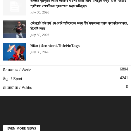
একজন প্রাক্তন ফরাসি ফাইটার পাইলট চীনের সাথে “গোয়েন্দা তথ্য” এবং “জাতীয়
প্রতিরক্ষা গোপনীয়তা প্রকাশের” জন্য অভিযুক্ত
July 30, 2026
ডেট্রয়েট টাইগার্স এমএলবি অভিষেকের জন্য শীর্ষ সম্ভাবনা ম্যাক্স ক্লার্ককে ডাকবে,
রিপোর্ট বলছে
July 30, 2026
ভিডিও। $content.TitleNoTags
July 30, 2026
6894
ពិភពលោក / World
4241
កីឡា / Sport
0
នយោបាយ / Politic
EVEN MORE NEWS