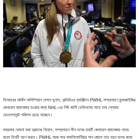
তিনবারের মার্কিন অলিম্পিয়ান মেগান ডুগান, অন্টারিওর হ্যামিল্টনে PWHL সম্প্রসারণ ফ্র্যাঞ্চাইজির
জেনারেল ম্যানেজার হওয়ার জন্য NHL-এর নিউ জার্সি ডেভিলসের সাথে তার প্লেয়ার
ডেভেলপমেন্ট পজিশন ছেড়ে যাচ্ছেন।
শুক্রবার ঘোষণা করা দুগ্গানের নিয়োগ, সম্প্রসারণ লীগ দলের চারটি জেনারেল ম্যানেজার পদের
মধ্যে তিনটি পূরণ করবে। PWHL আজ পরে ক্যালিফোর্নিয়ার সান জোসে তার নতুন দলের জন্য