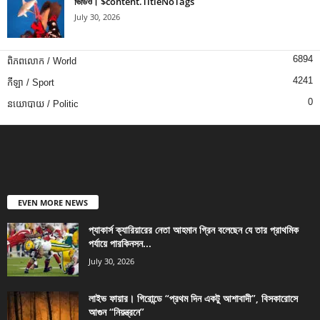
ভিডিও। $content.TitleNoTags
July 30, 2026
6894
ពិភពលោក / World
4241
កីឡា / Sport
0
នយោបាយ / Politic
EVEN MORE NEWS
প্যাকার্স ক্যারিয়ারের নেতা আহমান গ্রিন বলেছেন যে তার প্রাথমিক
পর্যায়ে পারকিনসন...
July 30, 2026
লাইভ ফায়ার। গিরোন্ডে “প্রথম দিন একটু আশাবাদী”, বিসকারোসে
আগুন “নিয়ন্ত্রনে”