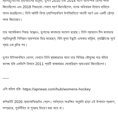
ম্যাসাচুসেটসের ড্যানভার্সের বাসিন্দা, ডুগান 2010 এবং 2014 সালে অলিম্পিক রৌপ্য পদক
জিতেছিলেন এবং 2018 পিয়ংচ্যাং গেমসে স্বর্ণ জিতেছিলেন, দলের অধিনায়ক হিসাবে দায়িত্ব
পালন করেছিলেন। তিনি আটটি বিশ্ব চ্যাম্পিয়নশিপে উপস্থিতিতে সাতটি স্বর্ণ এবং একটি রৌপ্য
পদক জিতেছেন।
তার আমেরিকান শিকড় সত্ত্বেও, ডুগানের কানাডায় সংযোগ রয়েছে। তিনি প্রাক্তন টিম কানাডার
প্রতিদ্বন্দ্বী গিলিয়ান অ্যাপসকে বিয়ে করেছেন, যিনি মূলত টরন্টো এলাকার বাসিন্দা, হ্যামিল্টনের পূর্বে
প্রায় এক ঘন্টার পথ।
ডুগান উইসকনসিনে খেলেন, যেখানে তিনি ব্যাজারদের সাথে তার সিনিয়র মৌসুমের পরে মহিলা
কলেজ হকি এমভিপি হিসাবে 2011 প্যাটি কাজমায়ার মেমোরিয়াল অ্যাওয়ার্ড জিতেছিলেন।
___
এপি মহিলা হকি: https://apnews.com/hub/womens-hockey
কপিরাইট 2026 অ্যাসোসিয়েটেড প্রেস। সর্বস্বত্ব সংরক্ষিত অনুমতি ছাড়া এই উপাদান প্রকাশ,
সম্প্রচার, পুনর্লিখিত বা পুনরায় বিতরণ করা যাবে না।