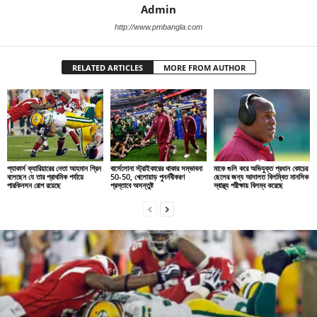
Admin
http://www.pmbangla.com
RELATED ARTICLES
MORE FROM AUTHOR
প্যাকার্স ক্যারিয়ারের নেতা আহমান গ্রিন
বার্সেলোনা স্ট্রাইকারের থাকার সম্ভাবনা
মাকে গুলি করে অভিযুক্ত প্রধান কোচের
বলেছেন যে তার প্রাথমিক পর্যায়ে
50-50, খেলোয়াড় পুনর্নবীকরণ
ছেলের জন্য আদালত বিলম্বিত মানসিক
পারকিনসন রোগ রয়েছে
প্রস্তাবে অসন্তুষ্ট
স্বাস্থ্য পরীক্ষায় বিলম্ব করেছে