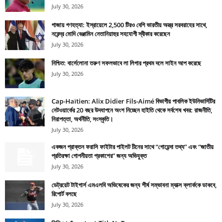
July 30, 2026
গাজায় গণহত্যা: ইস্রায়েলে 2,500 টিরও বেশি ভারতীয় অস্ত্র সরবরাহের সাথে,
নরেন্দ্র মোদি বেঞ্জামিন নেতানিয়াহুর সহযোগী স্বীকার করেছেন
July 30, 2026
নিশ্চিত: বার্সেলোনা তরুণ সফলভাবে লা লিগার প্রথম দলে সাইন আপ করেছে
July 30, 2026
Cap-Haïtien: Alix Didier Fils-Aimé বিভাগীয় পাবলিক ইউনিভার্সিটির
নেটওয়ার্কের 20 বছর উদযাপনে অংশ নিচ্ছেন হাইতি থেকে সর্বশেষ খবর: রাজনীতি,
নিরাপত্তা, অর্থনীতি, সংস্কৃতি।
July 30, 2026
একজন প্রাক্তন ফরাসি ফাইটার পাইলট চীনের সাথে “গোয়েন্দা তথ্য” এবং “জাতীয়
প্রতিরক্ষা গোপনীয়তা প্রকাশের” জন্য অভিযুক্ত
July 30, 2026
ডেট্রয়েট টাইগার্স এমএলবি অভিষেকের জন্য শীর্ষ সম্ভাবনা ম্যাক্স ক্লার্ককে ডাকবে,
রিপোর্ট বলছে
July 30, 2026