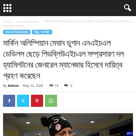
Home
Uncategorized
মার্কিন অলিম্পিয়ান মেঘান ডুগান এনএইচএল ডেভিলস ছেড়ে পিডব্লিউএইচএল সম্প্রসারণ দল
হ্যামিলটনের জেনারেল...
UNCATEGORIZED
កីឡា / SPORT
মার্কিন অলিম্পিয়ান মেঘান ডুগান এনএইচএল
ডেভিলস ছেড়ে পিডব্লিউএইচএল সম্প্রসারণ দল
হ্যামিলটনের জেনারেল ম্যানেজার হিসেবে দায়িত্ব
গ্রহণ করেছেন
By
Admin
-
May 22, 2026
14
0