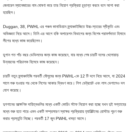
জেনারেল ম্যানেজারের নাম ঘোষণা করে তার নিয়োগ প্রক্রিয়া চূড়ান্ত করবে বলে আশা করা
হয়েছিল।
Duggan, 38, PWHL এর পঞ্চম কানাডিয়ান ফ্র্যাঞ্চাইজিতে উচ্চ-স্তরের স্বীকৃতি এবং
অভিজ্ঞতা নিয়ে আসে। তিনি এর আগে হকি অপারেশন বিভাগের জন্য বিশেষ পরামর্শদাতা হিসাবে
লীগের মধ্যে কাজ করেছিলেন।
ডুগান গত পাঁচ বছর ডেভিলদের জন্য কাজ করেছেন, যার মধ্যে শেষ চারটি দলের খেলোয়াড়
উন্নয়নের পরিচালক হিসেবে কাজ করেছেন।
চারটি নতুন ফ্র্যাঞ্চাইজি পরবর্তী মৌসুমের জন্য PWHL-কে 12 টি দলে নিয়ে আসে, যা 2024
সালে শুরু হওয়ার পর থেকে লিগের আকার দ্বিগুণ করে। লিগ ডেট্রয়েট এবং লাস ভেগাসেও দল
যোগ করেছে।
দুগগানের তাত্ক্ষণিক দায়িত্বগুলির মধ্যে একটি কোচিং স্টাফ নিয়োগ করা হচ্ছে যখন দুই সপ্তাহের
মধ্যে শুরু হতে পারে এমন একটি সম্প্রসারণ স্বাক্ষর প্রক্রিয়ায় হ্যামিল্টনের রোস্টার পূরণ শুরু
করার প্রস্তুতি নিচ্ছে। পরবর্তী 17 জুন PWHL খসড়া আসে।